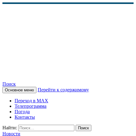
Поиск
Перейти к содержимому
Основное меню
КАМЧАТСКОЕ
Переход в MAX
ИНФОРМАЦИОННОЕ
Телепрограмма
Погода
АГЕНТСТВО (КИА
Контакты
«ВЕСТИ»)
Найти:
Новости