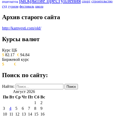
раскрытие преступления
спорт
строительство
прокуратура
суд
туризм
фестиваль
школа
Архив старого сайта
http://kamvesti.com/old/
Курсы валют
ОБЩЕСТВЕННО-ПОЛИТИЧЕСКОЕ
ИЗДАНИЕ КАМЧАТСКОГО КРАЯ.
Курс ЦБ
$
82.17
€
94.84
Биржевой курс
$
€
Поиск по сайту:
Найти:
Август 2026
Пн
Вт
Ср
Чт
Пт
Сб
Вс
1
2
3
4
5
6
7
8
9
10
11
12
13
14
15
16