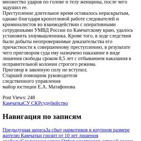
множество ударов по голове и телу женщины, после чего
задушил ее.
Преступление длительное время оставалось нераскрытым,
однако благодаря кропотливой работе следователей и
криминалистов во взаимодействии с оперативными
сотрудниками УМВД России по Камчатскому краю, удалось
установить злоумышленника. Кроме того, в ходе следствия
были добыты неопровержимые доказательства его
причастности к совершенному преступлению, в результате
чего приговором суда ему назначено наказание в виде
лишения свободы сроком 8,5 лет с отбыванием наказания в
исправительной колонии строгого режима.
Приговор в законную силу не вступил.
Старший помощник руководителя
следственного управления
майор юстиции Е.А. Матафонова
Post Views:
248
Камчатка
СУ СКР
суд
убийство
Навигация по записям
Предыдущая запись
За сбыт наркотиков в крупном размере
жителю Камчатки грозит от 10 лет лишения