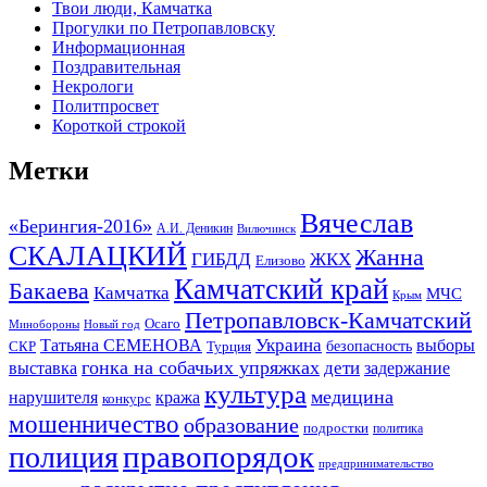
Твои люди, Камчатка
Прогулки по Петропавловску
Информационная
Поздравительная
Некрологи
Политпросвет
Короткой строкой
Метки
Вячеслав
«Берингия-2016»
А.И. Деникин
Вилючинск
СКАЛАЦКИЙ
Жанна
ГИБДД
ЖКХ
Елизово
Камчатский край
Бакаева
Камчатка
МЧС
Крым
Петропавловск-Камчатский
Осаго
Минобороны
Новый год
Украина
Татьяна СЕМЕНОВА
выборы
безопасность
СКР
Турция
гонка на собачьих упряжках
дети
выставка
задержание
культура
медицина
нарушителя
кража
конкурс
мошенничество
образование
подростки
политика
правопорядок
полиция
предпринимательство