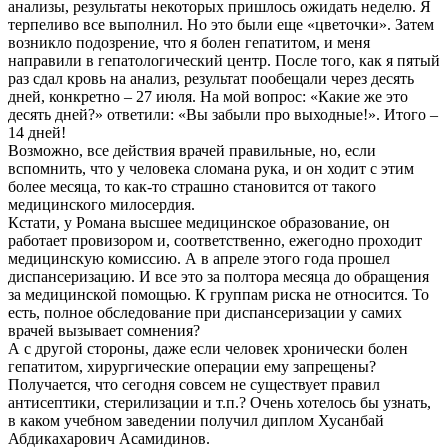
анализы, результаты некоторых пришлось ожидать неделю. Я
терпеливо все выполнил. Но это были еще «цветочки». Затем
возникло подозрение, что я болен гепатитом, и меня
направили в гепатологический центр. После того, как я пятый
раз сдал кровь на анализ, результат пообещали через десять
дней, конкретно – 27 июля. На мой вопрос: «Какие же это
десять дней?» ответили: «Вы забыли про выходные!». Итого –
14 дней!
Возможно, все действия врачей правильные, но, если
вспомнить, что у человека сломана рука, и он ходит с этим
более месяца, то как-то страшно становится от такого
медицинского милосердия.
Кстати, у Романа высшее медицинское образование, он
работает провизором и, соответственно, ежегодно проходит
медицинскую комиссию. А в апреле этого года прошел
диспансеризацию. И все это за полтора месяца до обращения
за медицинской помощью. К группам риска не относится. То
есть, полное обследование при диспансеризации у самих
врачей вызывает сомнения?
А с другой стороны, даже если человек хронически болен
гепатитом, хирургические операции ему запрещены?
Получается, что сегодня совсем не существует правил
антисептики, стерилизации и т.п.? Очень хотелось бы узнать,
в каком учебном заведении получил диплом Хусанбай
Абдикахарович Асамидинов.