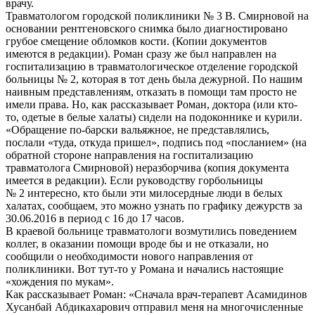
врачу.
Травматологом городской поликлиники № 3 В. Смирновой на
основании рентгеновского снимка было диагностировано
грубое смещение обломков кости. (Копии документов
имеются в редакции). Роман сразу же был направлен на
госпитализацию в травматологическое отделение городской
больницы № 2, которая в тот день была дежурной. По нашим
наивным представлениям, отказать в помощи там просто не
имели права. Но, как рассказывает Роман, доктора (или кто-
то, одетые в белые халаты) сидели на подоконнике и курили.
«Обращение по-барски вальяжное, не представлялись,
послали «туда, откуда пришел», подпись под «посланием» (на
обратной стороне направления на госпитализацию
травматолога Смирновой) неразборчива (копия документа
имеется в редакции). Если руководству горбольницы
№ 2 интересно, кто были эти милосердные люди в белых
халатах, сообщаем, это можно узнать по графику дежурств за
30.06.2016 в период с 16 до 17 часов.
В краевой больнице травматологи возмутились поведением
коллег, в оказании помощи вроде бы и не отказали, но
сообщили о необходимости нового направления от
поликлиники. Вот тут-то у Романа и начались настоящие
«хождения по мукам».
Как рассказывает Роман: «Сначала врач-терапевт Асамидинов
Хусанбай Абдикахарович отправил меня на многочисленные