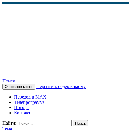
Поиск
Перейти к содержимому
Основное меню
КАМЧАТСКОЕ
Переход в MAX
ИНФОРМАЦИОННОЕ
Телепрограмма
Погода
АГЕНТСТВО (КИА
Контакты
«ВЕСТИ»)
Найти:
Тема