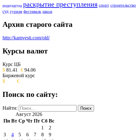
раскрытие преступления
спорт
строительство
прокуратура
суд
туризм
фестиваль
школа
Архив старого сайта
http://kamvesti.com/old/
Курсы валют
ОБЩЕСТВЕННО-ПОЛИТИЧЕСКОЕ
ИЗДАНИЕ КАМЧАТСКОГО КРАЯ.
Курс ЦБ
$
81.41
€
94.06
Биржевой курс
$
€
Поиск по сайту:
Найти:
Август 2026
Пн
Вт
Ср
Чт
Пт
Сб
Вс
1
2
3
4
5
6
7
8
9