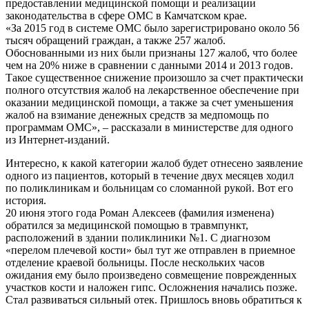
предоставлении медицинской помощи и реализации
законодательства в сфере ОМС в Камчатском крае.
«За 2015 год в системе ОМС было зарегистрировано около 56
тысяч обращений граждан, а также 257 жалоб.
Обоснованными из них были признаны 127 жалоб, что более
чем на 20% ниже в сравнении с данными 2014 и 2013 годов.
Такое существенное снижение произошло за счет практически
полного отсутствия жалоб на лекарственное обеспечение при
оказании медицинской помощи, а также за счет уменьшения
жалоб на взимание денежных средств за медпомощь по
программам ОМС», – рассказали в министерстве для одного
из Интернет-изданий.
Интересно, к какой категории жалоб будет отнесено заявление
одного из пациентов, который в течение двух месяцев ходил
по поликлиникам и больницам со сломанной рукой. Вот его
история.
20 июня этого года Роман Алексеев (фамилия изменена)
обратился за медицинской помощью в травмпункт,
расположений в здании поликлиники №1. С диагнозом
«перелом плечевой кости» был тут же отправлен в приемное
отделение краевой больницы. После нескольких часов
ожидания ему было произведено совмещение поврежденных
участков кости и наложен гипс. Осложнения начались позже.
Стал развиваться сильный отек. Пришлось вновь обратиться к