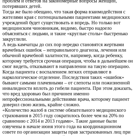
проблем и ответов на закономерные вопросы женщин,
потерявших детей.
Тогда же было обещано, что такая форма взаимодействия с
жителями края с потенциальными пациентами медицинских
учреждений будет существовать и впредь. Но только вот
медицинским чиновникам, видимо, быстро надоело
объясняться с людьми, и такие «круглые столы» быстренько
закруглили.
А ведь камчатцы до сих пор нередко становятся жертвами
врачебных ошибок – неправильного диагноза, лечения или
обычной врачебной халатности, например, когда ребенку,
которому требуется срочная операция, чтобы в дальнейшем он
смог видеть, отказывают в направлении на такую операцию.
Когда пациента с воспалением легких отправляют в
наркологическое отделение. Последствия таких «ошибок»
бывают самыми плачевными – от слепоты или пожизненной
инвалидности вплоть до гибели пациента. При этом доказать,
что вред здоровью был причинен именно
непрофессиональными действиями врача, которому пациент
доверил свою жизнь, крайне сложно.
«Количество жалоб в системе обязательного медицинского
страхования в 2015 году сократилось более чем на 20% по
сравнению с 2014 и 2013 годами». Такие данные были
озвучены в начале июня этого года на координационном
совете по организации защиты прав застрахованных лиц при