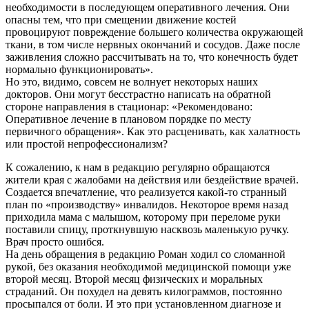
необходимости в последующем оперативного лечения. Они
опасны тем, что при смещении движение костей
провоцируют повреждение большего количества окружающей
ткани, в том числе нервных окончаний и сосудов. Даже после
заживления сложно рассчитывать на то, что конечность будет
нормально функционировать».
Но это, видимо, совсем не волнует некоторых наших
докторов. Они могут бесстрастно написать на обратной
стороне направления в стационар: «Рекомендовано:
Оперативное лечение в плановом порядке по месту
первичного обращения». Как это расценивать, как халатность
или простой непрофессионализм?
К сожалению, к нам в редакцию регулярно обращаются
жители края с жалобами на действия или бездействие врачей.
Создается впечатление, что реализуется какой-то странный
план по «производству» инвалидов. Некоторое время назад
приходила мама с малышом, которому при переломе руки
поставили спицу, проткнувшую насквозь маленькую ручку.
Врач просто ошибся.
На день обращения в редакцию Роман ходил со сломанной
рукой, без оказания необходимой медицинской помощи уже
второй месяц. Второй месяц физических и моральных
страданий. Он похудел на девять килограммов, постоянно
просыпался от боли. И это при установленном диагнозе и