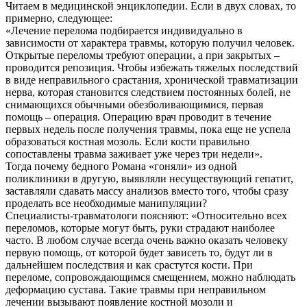
Читаем в медицинской энциклопедии. Если в двух словах, то
примерно, следующее:
«Лечение перелома подбирается индивидуально в
зависимости от характера травмы, которую получил человек.
Открытые переломы требуют операции, а при закрытых –
проводится репозиция. Чтобы избежать тяжелых последствий
в виде неправильного срастания, хронической травматизации
нерва, которая становится следствием постоянных болей, не
снимающихся обычными обезболивающимися, первая
помощь – операция. Операцию врач проводит в течение
первых недель после получения травмы, пока еще не успела
образоваться костная мозоль. Если кости правильно
сопоставлены травма заживает уже через три недели».
Тогда почему бедного Романа «гоняли» из одной
поликлиники в другую, выявляли несуществующий гепатит,
заставляли сдавать массу анализов вместо того, чтобы сразу
проделать все необходимые манипуляции?
Специалисты-травматологи поясняют: «Относительно всех
переломов, которые могут быть, руки страдают наиболее
часто. В любом случае всегда очень важно оказать человеку
первую помощь, от которой будет зависеть то, будут ли в
дальнейшем последствия и как срастутся кости. При
переломе, сопровождающимся смещением, можно наблюдать
деформацию сустава. Такие травмы при неправильном
лечении вызывают появление костной мозоли и