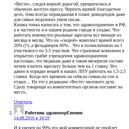
«Вести», следуя верной дорогой, превратились в
обычную желтую прессу. Чернить врачей благодатное
дело, тема всегда оправданная в плане дивидендов даже
для самых недалеких умом писак.
Кишка тонка написать о том, что здравоохранение в РФ,
а в частности и в нашем родном городе в упадке. Что
работать некому,что реальные зарплаты все меньше из
месяца в месяц. Что на «скорой» комплект врачей всего
20% (!!) ,а фельдшеров 60%. . Что в поликлиниках на 1
участкового по 3-5 участков. Что страховые компании в
открытую грабят учреждения здравоохранения
настолько, что медикам даже в таком мизерном составе
нечем платить зарплату больше чем на 1 ставку. Что
давно в порядке вещей в наших ЛПУ работать на 1,5-2,5
ставки. Когда нет времени на себя,на семью,на сон и
отдых… На это у редакции «Весте» маловато духу.
Сразу товарищи из компетентных органов поставят на
место..
Ответить
Работник здравоохрЕнения
:
14.08.2016 в 16:19
И я уверен на 99%,что мой комментарий не пройдет