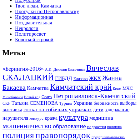
Полуостров
Твои люди, Камчатка
Прогулки по Петропавловску
Информационная
Поздравительная
Некрологи
Политпросвет
Короткой строкой
Метки
Вячеслав
«Берингия-2016»
А.И. Деникин
Вилючинск
СКАЛАЦКИЙ
Жанна
ГИБДД
ЖКХ
Елизово
Камчатский край
Бакаева
Камчатка
МЧС
Крым
Петропавловск-Камчатский
Осаго
Минобороны
Новый год
Украина
Татьяна СЕМЕНОВА
выборы
безопасность
СКР
Турция
гонка на собачьих упряжках
дети
выставка
задержание
культура
медицина
нарушителя
кража
конкурс
мошенничество
образование
подростки
политика
правопорядок
полиция
предпринимательство