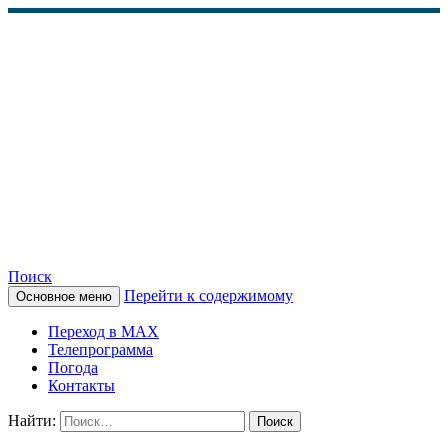
Поиск
Перейти к содержимому
Основное меню
КАМЧАТСКОЕ
Переход в MAX
ИНФОРМАЦИОННОЕ
Телепрограмма
Погода
АГЕНТСТВО (КИА
Контакты
«ВЕСТИ»)
Найти: