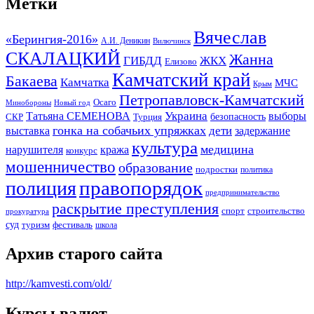
Метки
Вячеслав
«Берингия-2016»
А.И. Деникин
Вилючинск
СКАЛАЦКИЙ
Жанна
ГИБДД
ЖКХ
Елизово
Камчатский край
Бакаева
Камчатка
МЧС
Крым
Петропавловск-Камчатский
Осаго
Минобороны
Новый год
Украина
Татьяна СЕМЕНОВА
выборы
безопасность
СКР
Турция
гонка на собачьих упряжках
дети
выставка
задержание
культура
медицина
нарушителя
кража
конкурс
мошенничество
образование
подростки
политика
правопорядок
полиция
предпринимательство
раскрытие преступления
спорт
строительство
прокуратура
суд
туризм
фестиваль
школа
Архив старого сайта
http://kamvesti.com/old/
Курсы валют