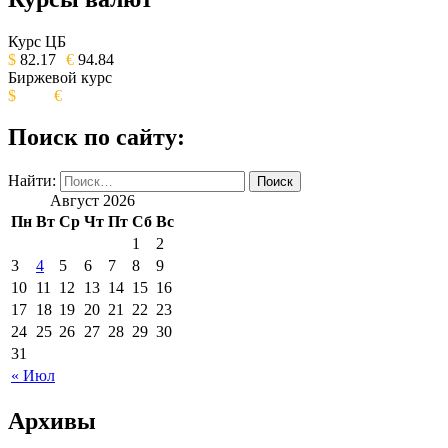
ОБЩЕСТВЕННО-ПОЛИТИЧЕСКОЕ
ИЗДАНИЕ КАМЧАТСКОГО КРАЯ.
Курс ЦБ
$
82.17
€
94.84
Биржевой курс
$
€
Поиск по сайту:
Найти:
Август 2026
Пн
Вт
Ср
Чт
Пт
Сб
Вс
1
2
3
4
5
6
7
8
9
10
11
12
13
14
15
16
17
18
19
20
21
22
23
24
25
26
27
28
29
30
31
« Июл
Архивы