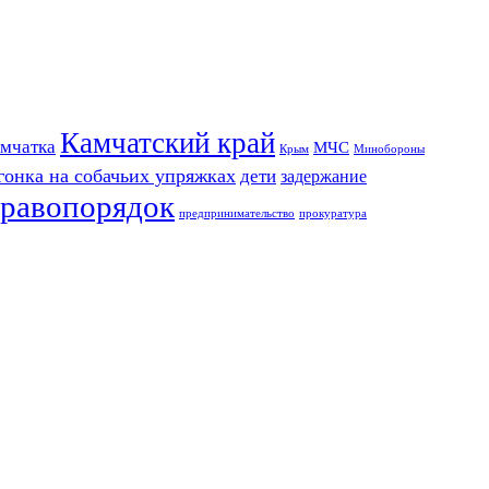
Камчатский край
мчатка
МЧС
Крым
Минобороны
гонка на собачьих упряжках
дети
задержание
равопорядок
предпринимательство
прокуратура