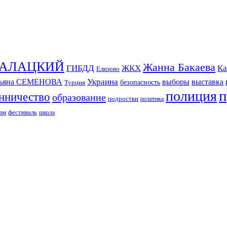
СКАЛАЦКИЙ
Жанна Бакаева
ГИБДД
ЖКХ
Ка
Елизово
Украина
тьяна СЕМЕНОВА
выборы
выставка
безопасность
Турция
п
полиция
нничество
образование
подростки
политика
зм
фестиваль
школа
ИЗДАНИЕ КАМЧАТСКОГО КРАЯ.