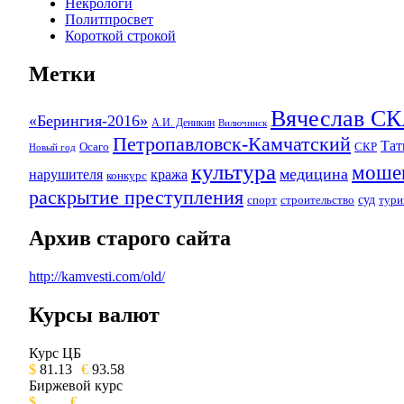
Некрологи
Политпросвет
Короткой строкой
Метки
Вячеслав 
«Берингия-2016»
А.И. Деникин
Вилючинск
Петропавловск-Камчатский
Та
Осаго
СКР
Новый год
культура
моше
медицина
нарушителя
кража
конкурс
раскрытие преступления
суд
спорт
строительство
тури
Архив старого сайта
http://kamvesti.com/old/
Курсы валют
ОБЩЕСТВЕННО-ПОЛИТИЧЕСКОЕ 
Курс ЦБ
$
81.13
€
93.58
Биржевой курс
$
€