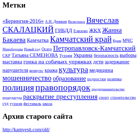
Метки
Вячеслав
«Берингия-2016»
А.И. Деникин
Вилючинск
СКАЛАЦКИЙ
Жанна
ГИБДД
ЖКХ
Елизово
Камчатский край
Бакаева
Камчатка
МЧС
Крым
Петропавловск-Камчатский
Осаго
Минобороны
Новый год
Украина
Татьяна СЕМЕНОВА
выборы
безопасность
СКР
Турция
гонка на собачьих упряжках
дети
выставка
задержание
культура
медицина
нарушителя
кража
конкурс
мошенничество
образование
подростки
политика
правопорядок
полиция
предпринимательство
раскрытие преступления
спорт
строительство
прокуратура
суд
туризм
фестиваль
школа
Архив старого сайта
http://kamvesti.com/old/