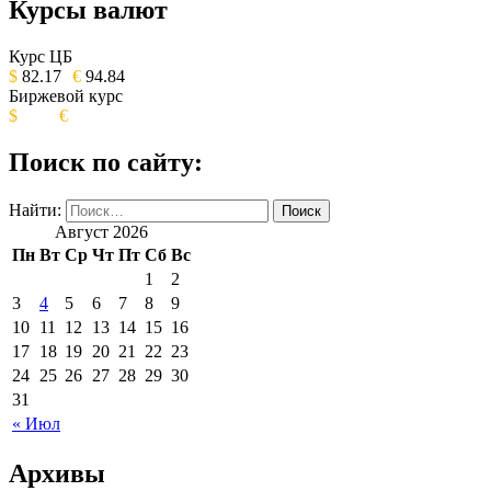
Курсы валют
ОБЩЕСТВЕННО-ПОЛИТИЧЕСКОЕ
ИЗДАНИЕ КАМЧАТСКОГО КРАЯ.
Курс ЦБ
$
82.17
€
94.84
Биржевой курс
$
€
Поиск по сайту:
Найти:
Август 2026
Пн
Вт
Ср
Чт
Пт
Сб
Вс
1
2
3
4
5
6
7
8
9
10
11
12
13
14
15
16
17
18
19
20
21
22
23
24
25
26
27
28
29
30
31
« Июл
Архивы