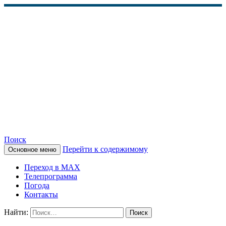
Поиск
Перейти к содержимому
Основное меню
КАМЧАТСКОЕ
Переход в MAX
ИНФОРМАЦИОННОЕ
Телепрограмма
Погода
АГЕНТСТВО (КИА
Контакты
«ВЕСТИ»)
Найти: