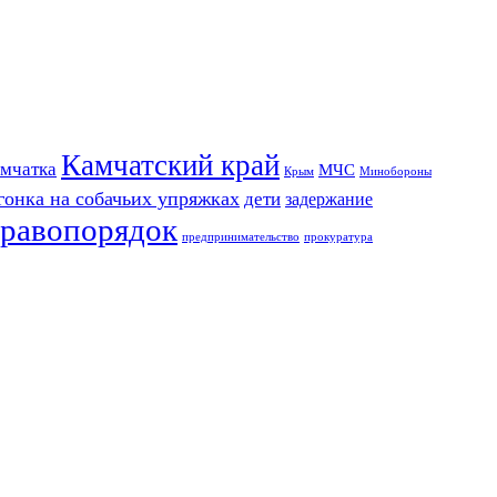
Камчатский край
мчатка
МЧС
Крым
Минобороны
гонка на собачьих упряжках
дети
задержание
равопорядок
предпринимательство
прокуратура