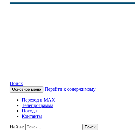
Поиск
Перейти к содержимому
Основное меню
КАМЧАТСКОЕ ИНФОРМАЦ
Переход в MAX
Телепрограмма
Погода
Контакты
Найти: