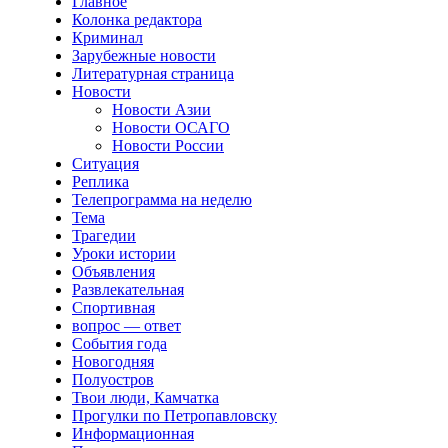
Главное
Колонка редактора
Криминал
Зарубежные новости
Литературная страница
Новости
Новости Азии
Новости ОСАГО
Новости России
Ситуация
Реплика
Телепрограмма на неделю
Тема
Трагедии
Уроки истории
Объявления
Развлекательная
Спортивная
вопрос — ответ
События года
Новогодняя
Полуостров
Твои люди, Камчатка
Прогулки по Петропавловску
Информационная