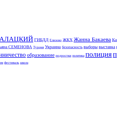
СКАЛАЦКИЙ
Жанна Бакаева
ГИБДД
ЖКХ
Ка
Елизово
Украина
тьяна СЕМЕНОВА
выборы
выставка
безопасность
Турция
п
полиция
нничество
образование
подростки
политика
зм
фестиваль
школа
ИЗДАНИЕ КАМЧАТСКОГО КРАЯ.