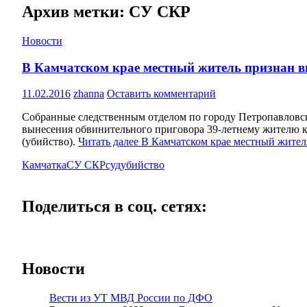
Архив метки: СУ СКР
Новости
В Камчатском крае местный житель признан ви
11.02.2016
zhanna
Оставить комментарий
Собранные следственным отделом по городу Петропавловск
вынесения обвинительного приговора 39-летнему жителю кр
(убийство).
Читать далее
В Камчатском крае местный жител
Камчатка
СУ СКР
суд
убийство
Поделиться в соц. сетях:
Новости
Вести из УТ МВД России по ДФО