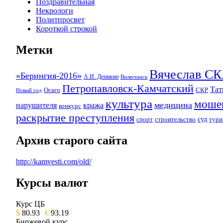
Поздравительная
Некрологи
Политпросвет
Короткой строкой
Метки
Вячеслав 
«Берингия-2016»
А.И. Деникин
Вилючинск
Петропавловск-Камчатский
Та
Осаго
СКР
Новый год
культура
моше
медицина
нарушителя
кража
конкурс
раскрытие преступления
суд
спорт
строительство
тури
Архив старого сайта
http://kamvesti.com/old/
Курсы валют
ОБЩЕСТВЕННО-ПОЛИТИЧЕСКОЕ 
Курс ЦБ
$
80.93
€
93.19
Биржевой курс