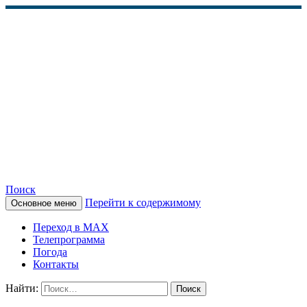
Поиск
Перейти к содержимому
Основное меню
КАМЧАТСКОЕ
Переход в MAX
ИНФОРМАЦИОННОЕ
Телепрограмма
Погода
АГЕНТСТВО (КИА
Контакты
«ВЕСТИ»)
Найти: