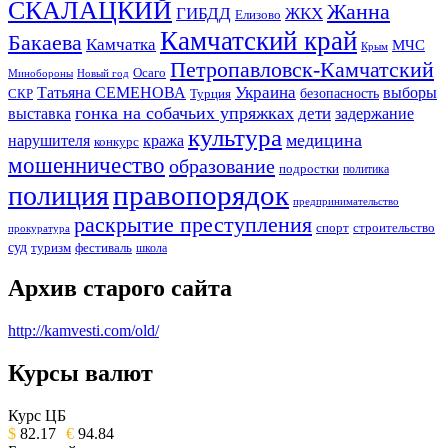
СКАЛАЦКИЙ
Жанна
ГИБДД
ЖКХ
Елизово
Камчатский край
Бакаева
Камчатка
МЧС
Крым
Петропавловск-Камчатский
Осаго
Минобороны
Новый год
Украина
Татьяна СЕМЕНОВА
выборы
безопасность
СКР
Турция
гонка на собачьих упряжках
дети
выставка
задержание
культура
медицина
нарушителя
кража
конкурс
мошенничество
образование
подростки
политика
правопорядок
полиция
предпринимательство
раскрытие преступления
спорт
строительство
прокуратура
суд
туризм
фестиваль
школа
Архив старого сайта
http://kamvesti.com/old/
Курсы валют
ОБЩЕСТВЕННО-ПОЛИТИЧЕСКОЕ
ИЗДАНИЕ КАМЧАТСКОГО КРАЯ.
Курс ЦБ
$
82.17
€
94.84