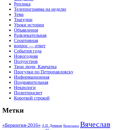
Реплика
Телепрограмма на неделю
Тема
Трагедии
Уроки истории
Объявления
Развлекательная
Спортивная
вопрос — ответ
События года
Новогодняя
Полуостров
Твои люди, Камчатка
Прогулки по Петропавловску
Информационная
Поздравительная
Некрологи
Политпросвет
Короткой строкой
Метки
Вячеслав
«Берингия-2016»
А.И. Деникин
Вилючинск