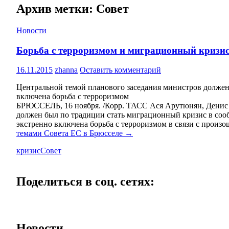
Архив метки: Совет
Новости
Борьба с терроризмом и миграционный кризис
16.11.2015
zhanna
Оставить комментарий
Центральной темой планового заседания министров должен 
включена борьба с терроризмом
БРЮССЕЛЬ, 16 ноября. /Корр. ТАСС Ася Арутюнян, Денис Д
должен был по традиции стать миграционный кризис в сооб
экстренно включена борьба с терроризмом в связи с произ
темами Совета ЕС в Брюсселе
→
кризис
Совет
Поделиться в соц. сетях:
Новости