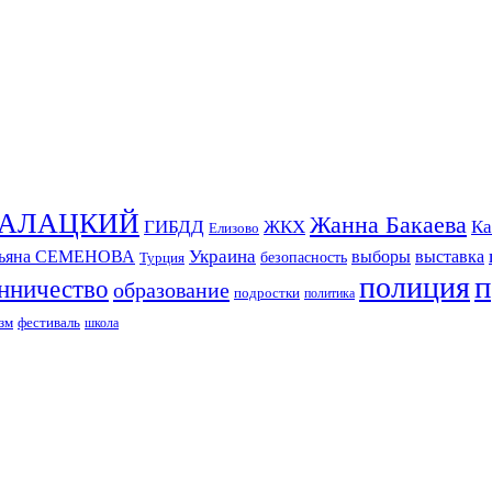
СКАЛАЦКИЙ
Жанна Бакаева
ГИБДД
ЖКХ
Ка
Елизово
Украина
тьяна СЕМЕНОВА
выборы
выставка
безопасность
Турция
п
полиция
нничество
образование
подростки
политика
зм
фестиваль
школа
ИЗДАНИЕ КАМЧАТСКОГО КРАЯ.