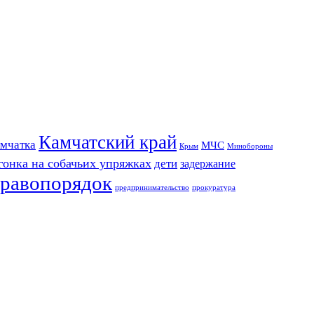
Камчатский край
мчатка
МЧС
Крым
Минобороны
гонка на собачьих упряжках
дети
задержание
равопорядок
предпринимательство
прокуратура