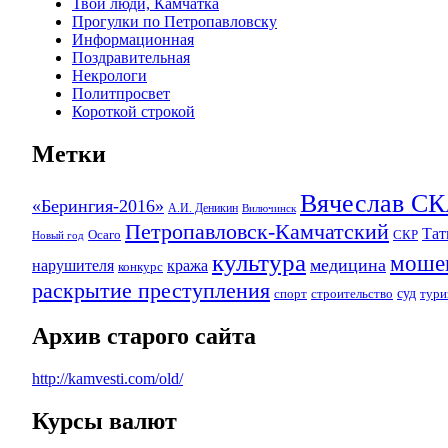
Твои люди, Камчатка
Прогулки по Петропавловску
Информационная
Поздравительная
Некрологи
Политпросвет
Короткой строкой
Метки
Вячеслав 
«Берингия-2016»
А.И. Деникин
Вилючинск
Петропавловск-Камчатский
Та
Осаго
СКР
Новый год
культура
моше
медицина
нарушителя
кража
конкурс
раскрытие преступления
суд
спорт
строительство
тури
Архив старого сайта
http://kamvesti.com/old/
Курсы валют
ОБЩЕСТВЕННО-ПОЛИТИЧЕСКОЕ 