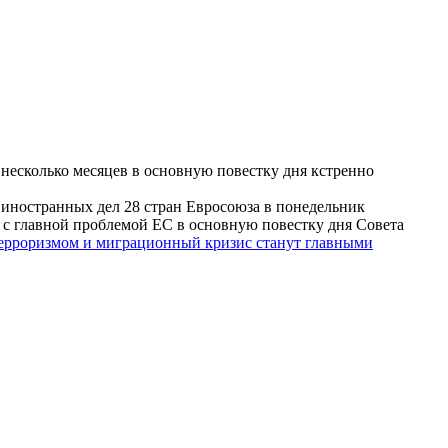
несколько месяцев в основную повестку дня кстренно
иностранных дел 28 стран Евросоюза в понедельник
 с главной проблемой ЕС в основную повестку дня Совета
терроризмом и миграционный кризис станут главными