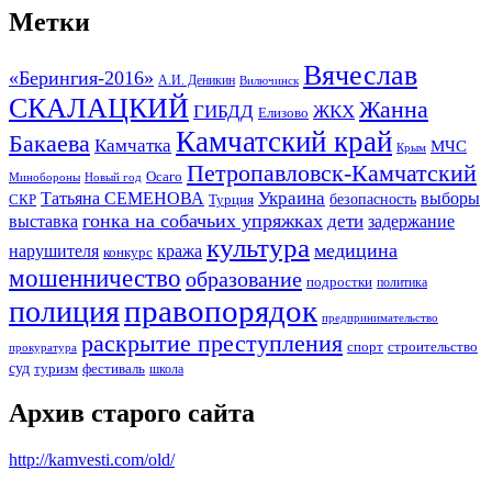
Метки
Вячеслав
«Берингия-2016»
А.И. Деникин
Вилючинск
СКАЛАЦКИЙ
Жанна
ГИБДД
ЖКХ
Елизово
Камчатский край
Бакаева
Камчатка
МЧС
Крым
Петропавловск-Камчатский
Осаго
Минобороны
Новый год
Украина
Татьяна СЕМЕНОВА
выборы
безопасность
СКР
Турция
гонка на собачьих упряжках
дети
выставка
задержание
культура
медицина
нарушителя
кража
конкурс
мошенничество
образование
подростки
политика
правопорядок
полиция
предпринимательство
раскрытие преступления
спорт
строительство
прокуратура
суд
туризм
фестиваль
школа
Архив старого сайта
http://kamvesti.com/old/