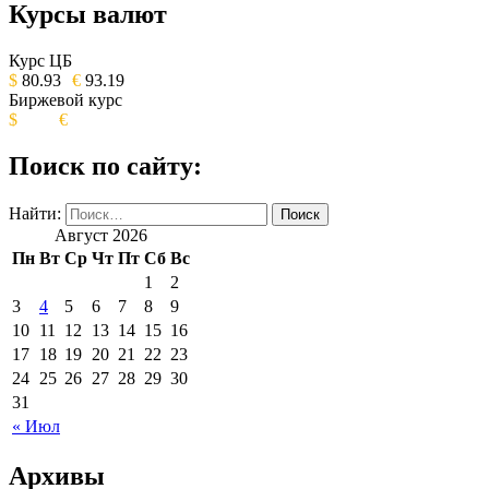
Курсы валют
ОБЩЕСТВЕННО-ПОЛИТИЧЕСКОЕ
ИЗДАНИЕ КАМЧАТСКОГО КРАЯ.
Курс ЦБ
$
80.93
€
93.19
Биржевой курс
$
€
Поиск по сайту:
Найти:
Август 2026
Пн
Вт
Ср
Чт
Пт
Сб
Вс
1
2
3
4
5
6
7
8
9
10
11
12
13
14
15
16
17
18
19
20
21
22
23
24
25
26
27
28
29
30
31
« Июл
Архивы