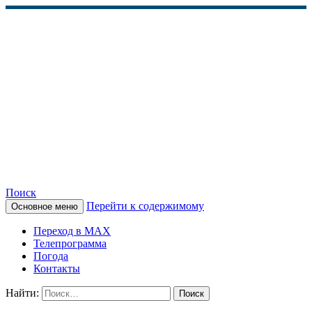
Поиск
Перейти к содержимому
Основное меню
КАМЧАТСКОЕ
Переход в MAX
ИНФОРМАЦИОННОЕ
Телепрограмма
Погода
АГЕНТСТВО (КИА
Контакты
«ВЕСТИ»)
Найти: