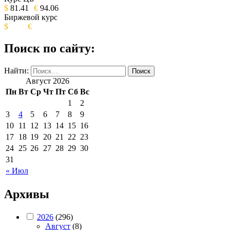
ИЗДАНИЕ КАМЧАТСКОГО КРАЯ.
$
81.41
€
94.06
Биржевой курс
$
€
Поиск по сайту:
Найти:
Август 2026
Пн
Вт
Ср
Чт
Пт
Сб
Вс
1
2
3
4
5
6
7
8
9
10
11
12
13
14
15
16
17
18
19
20
21
22
23
24
25
26
27
28
29
30
31
« Июл
Архивы
2026
(296)
Август
(8)