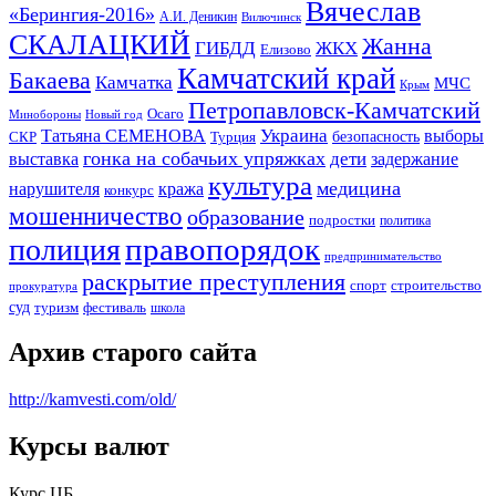
Вячеслав
«Берингия-2016»
А.И. Деникин
Вилючинск
СКАЛАЦКИЙ
Жанна
ГИБДД
ЖКХ
Елизово
Камчатский край
Бакаева
Камчатка
МЧС
Крым
Петропавловск-Камчатский
Осаго
Минобороны
Новый год
Украина
Татьяна СЕМЕНОВА
выборы
безопасность
СКР
Турция
гонка на собачьих упряжках
дети
выставка
задержание
культура
медицина
нарушителя
кража
конкурс
мошенничество
образование
подростки
политика
правопорядок
полиция
предпринимательство
раскрытие преступления
спорт
строительство
прокуратура
суд
туризм
фестиваль
школа
Архив старого сайта
http://kamvesti.com/old/
Курсы валют
ОБЩЕСТВЕННО-ПОЛИТИЧЕСКОЕ
Курс ЦБ