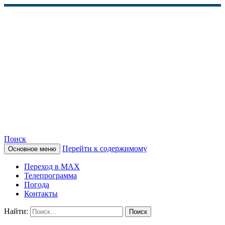
Поиск
Перейти к содержимому
Основное меню
КАМЧАТСКОЕ
Переход в MAX
ИНФОРМАЦИОННОЕ
Телепрограмма
Погода
АГЕНТСТВО (КИА
Контакты
«ВЕСТИ»)
Найти: