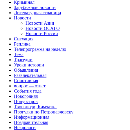
Криминал
Зарубежные новости
Литературная страница
Новости
Новости Азии
Новости ОСАГО
Новости России
Ситуация
Реплика
Телепрограмма на неделю
Тема
Трагедии
Уроки истории
Объявления
Развлекательная
Спортивная
вопрос — ответ
События года
Новогодняя
Полуостров
Твои люди, Камчатка
Прогулки по Петропавловску
Информационная
Поздравительная
Некрологи