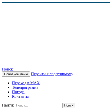
Поиск
Перейти к содержимому
Основное меню
КАМЧАТСКОЕ
Переход в MAX
ИНФОРМАЦИОННОЕ
Телепрограмма
Погода
АГЕНТСТВО (КИА
Контакты
«ВЕСТИ»)
Найти: