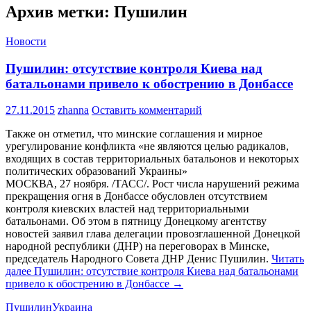
Архив метки: Пушилин
Новости
Пушилин: отсутствие контроля Киева над
батальонами привело к обострению в Донбассе
27.11.2015
zhanna
Оставить комментарий
Также он отметил, что минские соглашения и мирное
урегулирование конфликта «не являются целью радикалов,
входящих в состав территориальных батальонов и некоторых
политических образований Украины»
МОСКВА, 27 ноября. /ТАСС/. Рост числа нарушений режима
прекращения огня в Донбассе обусловлен отсутствием
контроля киевских властей над территориальными
батальонами. Об этом в пятницу Донецкому агентству
новостей заявил глава делегации провозглашенной Донецкой
народной республики (ДНР) на переговорах в Минске,
председатель Народного Совета ДНР Денис Пушилин.
Читать
далее
Пушилин: отсутствие контроля Киева над батальонами
привело к обострению в Донбассе
→
Пушилин
Украина