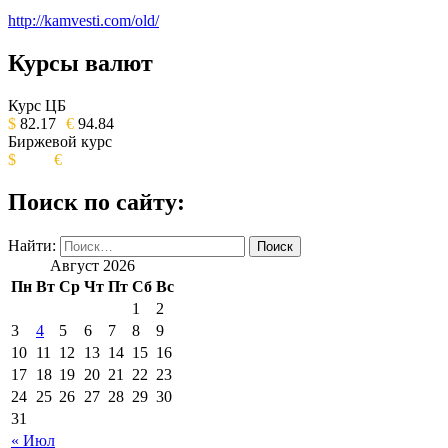
http://kamvesti.com/old/
Курсы валют
ОБЩЕСТВЕННО-ПОЛИТИЧЕСКОЕ
ИЗДАНИЕ КАМЧАТСКОГО КРАЯ.
Курс ЦБ
$
82.17
€
94.84
Биржевой курс
$
€
Поиск по сайту:
Найти:
Август 2026
Пн
Вт
Ср
Чт
Пт
Сб
Вс
1
2
3
4
5
6
7
8
9
10
11
12
13
14
15
16
17
18
19
20
21
22
23
24
25
26
27
28
29
30
31
« Июл