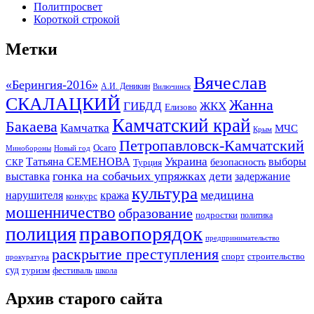
Политпросвет
Короткой строкой
Метки
Вячеслав
«Берингия-2016»
А.И. Деникин
Вилючинск
СКАЛАЦКИЙ
Жанна
ГИБДД
ЖКХ
Елизово
Камчатский край
Бакаева
Камчатка
МЧС
Крым
Петропавловск-Камчатский
Осаго
Минобороны
Новый год
Украина
Татьяна СЕМЕНОВА
выборы
безопасность
СКР
Турция
гонка на собачьих упряжках
дети
выставка
задержание
культура
медицина
нарушителя
кража
конкурс
мошенничество
образование
подростки
политика
правопорядок
полиция
предпринимательство
раскрытие преступления
спорт
строительство
прокуратура
суд
туризм
фестиваль
школа
Архив старого сайта