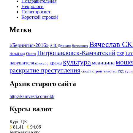
Поздравительная
Некрологи
Политпросвет
Короткой строкой
Метки
Вячеслав 
«Берингия-2016»
А.И. Деникин
Вилючинск
Петропавловск-Камчатский
Та
Осаго
СКР
Новый год
культура
моше
медицина
нарушителя
кража
конкурс
раскрытие преступления
суд
спорт
строительство
тури
Архив старого сайта
http://kamvesti.com/old/
Курсы валют
ОБЩЕСТВЕННО-ПОЛИТИЧЕСКОЕ 
Курс ЦБ
$
81.41
€
94.06
Биржевой курс