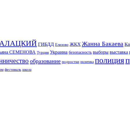
СКАЛАЦКИЙ
Жанна Бакаева
ГИБДД
ЖКХ
Ка
Елизово
Украина
тьяна СЕМЕНОВА
выборы
выставка
безопасность
Турция
п
полиция
нничество
образование
подростки
политика
зм
фестиваль
школа
ИЗДАНИЕ КАМЧАТСКОГО КРАЯ.