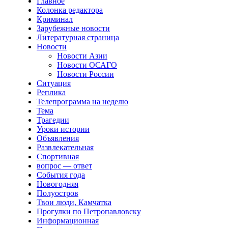
Главное
Колонка редактора
Криминал
Зарубежные новости
Литературная страница
Новости
Новости Азии
Новости ОСАГО
Новости России
Ситуация
Реплика
Телепрограмма на неделю
Тема
Трагедии
Уроки истории
Объявления
Развлекательная
Спортивная
вопрос — ответ
События года
Новогодняя
Полуостров
Твои люди, Камчатка
Прогулки по Петропавловску
Информационная