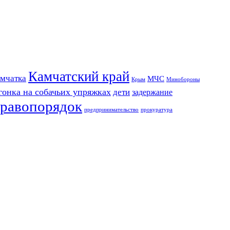
Камчатский край
мчатка
МЧС
Крым
Минобороны
гонка на собачьих упряжках
дети
задержание
равопорядок
предпринимательство
прокуратура