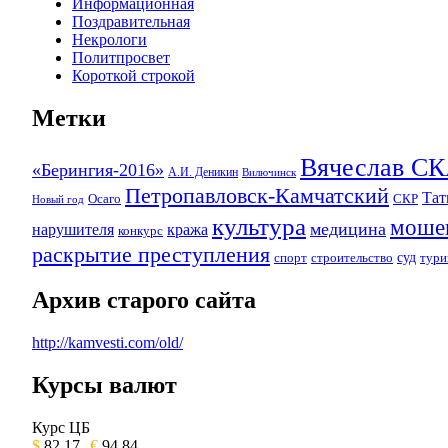
Информационная
Поздравительная
Некрологи
Политпросвет
Короткой строкой
Метки
Вячеслав 
«Берингия-2016»
А.И. Деникин
Вилючинск
Петропавловск-Камчатский
Та
Осаго
СКР
Новый год
культура
моше
медицина
нарушителя
кража
конкурс
раскрытие преступления
суд
спорт
строительство
тури
Архив старого сайта
http://kamvesti.com/old/
Курсы валют
ОБЩЕСТВЕННО-ПОЛИТИЧЕСКОЕ 
Курс ЦБ
$
82.17
€
94.84