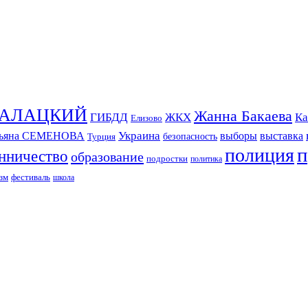
СКАЛАЦКИЙ
Жанна Бакаева
ГИБДД
ЖКХ
Ка
Елизово
Украина
тьяна СЕМЕНОВА
выборы
выставка
безопасность
Турция
п
полиция
нничество
образование
подростки
политика
зм
фестиваль
школа
ИЗДАНИЕ КАМЧАТСКОГО КРАЯ.