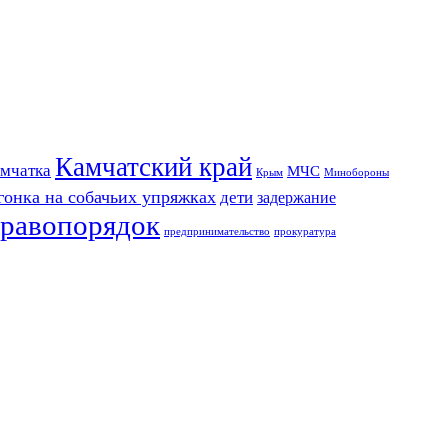
Камчатский край
мчатка
МЧС
Крым
Минобороны
гонка на собачьих упряжках
дети
задержание
равопорядок
предпринимательство
прокуратура