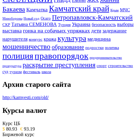
ГИБДД
ЖКХ
Елизово
Камчатский край
Бакаева
Камчатка
МЧС
Крым
Петропавловск-Камчатский
Осаго
Минобороны
Новый год
Украина
Татьяна СЕМЕНОВА
выборы
безопасность
СКР
Турция
гонка на собачьих упряжках
дети
выставка
задержание
культура
медицина
нарушителя
кража
конкурс
мошенничество
образование
подростки
политика
правопорядок
полиция
предпринимательство
раскрытие преступления
спорт
строительство
прокуратура
суд
туризм
фестиваль
школа
Архив старого сайта
http://kamvesti.com/old/
Курсы валют
ОБЩЕСТВЕННО-ПОЛИТИЧЕСКОЕ
ИЗДАНИЕ КАМЧАТСКОГО КРАЯ.
Курс ЦБ
$
80.93
€
93.19
Биржевой курс