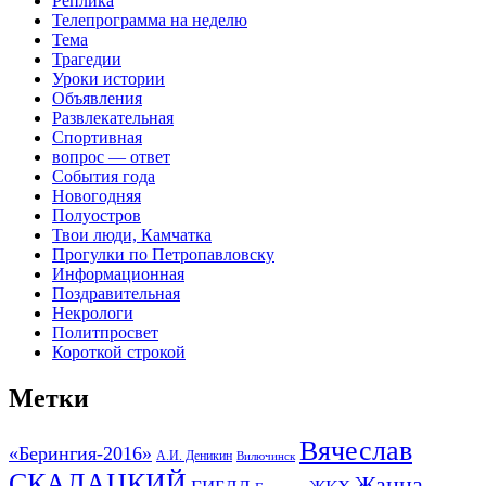
Реплика
Телепрограмма на неделю
Тема
Трагедии
Уроки истории
Объявления
Развлекательная
Спортивная
вопрос — ответ
События года
Новогодняя
Полуостров
Твои люди, Камчатка
Прогулки по Петропавловску
Информационная
Поздравительная
Некрологи
Политпросвет
Короткой строкой
Метки
Вячеслав
«Берингия-2016»
А.И. Деникин
Вилючинск
СКАЛАЦКИЙ
Жанна