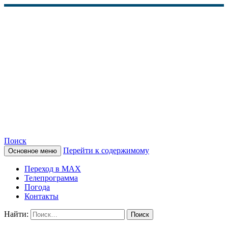
Поиск
Перейти к содержимому
Основное меню
КАМЧАТСКОЕ
Переход в MAX
ИНФОРМАЦИОННОЕ
Телепрограмма
Погода
АГЕНТСТВО (КИА
Контакты
«ВЕСТИ»)
Найти: