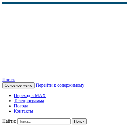
Поиск
Перейти к содержимому
Основное меню
КАМЧАТСКОЕ
Переход в MAX
ИНФОРМАЦИОННОЕ
Телепрограмма
Погода
АГЕНТСТВО (КИА
Контакты
«ВЕСТИ»)
Найти: