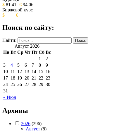
ИЗДАНИЕ КАМЧАТСКОГО КРАЯ.
$
81.41
€
94.06
Биржевой курс
$
€
Поиск по сайту:
Найти:
Август 2026
Пн
Вт
Ср
Чт
Пт
Сб
Вс
1
2
3
4
5
6
7
8
9
10
11
12
13
14
15
16
17
18
19
20
21
22
23
24
25
26
27
28
29
30
31
« Июл
Архивы
2026
(296)
Август
(8)