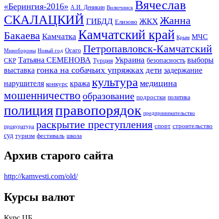
Вячеслав
«Берингия-2016»
А.И. Деникин
Вилючинск
СКАЛАЦКИЙ
Жанна
ГИБДД
ЖКХ
Елизово
Камчатский край
Бакаева
Камчатка
МЧС
Крым
Петропавловск-Камчатский
Осаго
Минобороны
Новый год
Украина
Татьяна СЕМЕНОВА
выборы
безопасность
СКР
Турция
гонка на собачьих упряжках
дети
выставка
задержание
культура
медицина
нарушителя
кража
конкурс
мошенничество
образование
подростки
политика
правопорядок
полиция
предпринимательство
раскрытие преступления
спорт
строительство
прокуратура
суд
туризм
фестиваль
школа
Архив старого сайта
http://kamvesti.com/old/
Курсы валют
ОБЩЕСТВЕННО-ПОЛИТИЧЕСКОЕ
Курс ЦБ