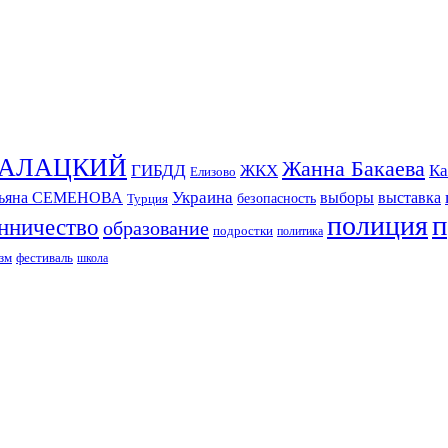
СКАЛАЦКИЙ
Жанна Бакаева
ГИБДД
ЖКХ
Ка
Елизово
Украина
тьяна СЕМЕНОВА
выборы
выставка
безопасность
Турция
п
полиция
нничество
образование
подростки
политика
зм
фестиваль
школа
ИЗДАНИЕ КАМЧАТСКОГО КРАЯ.