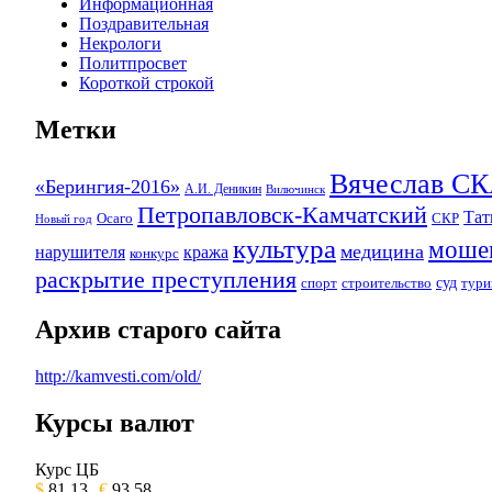
Информационная
Поздравительная
Некрологи
Политпросвет
Короткой строкой
Метки
Вячеслав 
«Берингия-2016»
А.И. Деникин
Вилючинск
Петропавловск-Камчатский
Та
Осаго
СКР
Новый год
культура
моше
медицина
нарушителя
кража
конкурс
раскрытие преступления
суд
спорт
строительство
тури
Архив старого сайта
http://kamvesti.com/old/
Курсы валют
ОБЩЕСТВЕННО-ПОЛИТИЧЕСКОЕ 
Курс ЦБ
$
81.13
€
93.58