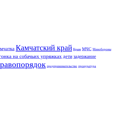
Камчатский край
мчатка
МЧС
Крым
Минобороны
гонка на собачьих упряжках
дети
задержание
равопорядок
предпринимательство
прокуратура