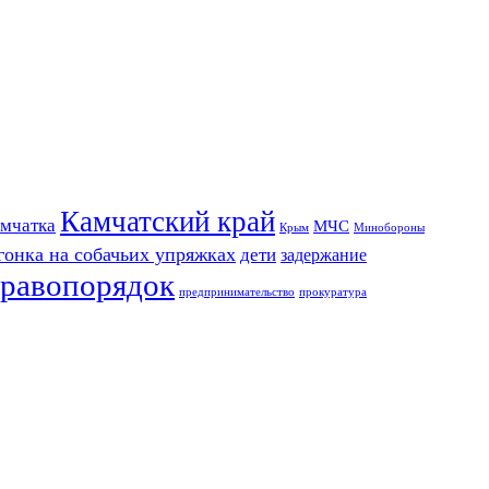
Камчатский край
мчатка
МЧС
Крым
Минобороны
гонка на собачьих упряжках
дети
задержание
равопорядок
предпринимательство
прокуратура