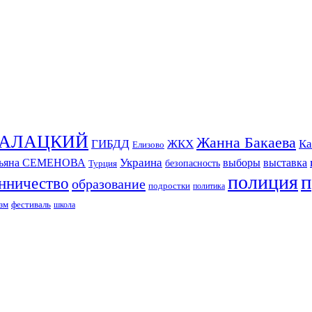
СКАЛАЦКИЙ
Жанна Бакаева
ГИБДД
ЖКХ
Ка
Елизово
Украина
тьяна СЕМЕНОВА
выборы
выставка
безопасность
Турция
п
полиция
нничество
образование
подростки
политика
зм
фестиваль
школа
ИЗДАНИЕ КАМЧАТСКОГО КРАЯ.