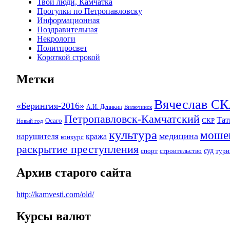
Твои люди, Камчатка
Прогулки по Петропавловску
Информационная
Поздравительная
Некрологи
Политпросвет
Короткой строкой
Метки
Вячеслав 
«Берингия-2016»
А.И. Деникин
Вилючинск
Петропавловск-Камчатский
Та
Осаго
СКР
Новый год
культура
моше
медицина
нарушителя
кража
конкурс
раскрытие преступления
суд
спорт
строительство
тури
Архив старого сайта
http://kamvesti.com/old/
Курсы валют
ОБЩЕСТВЕННО-ПОЛИТИЧЕСКОЕ 