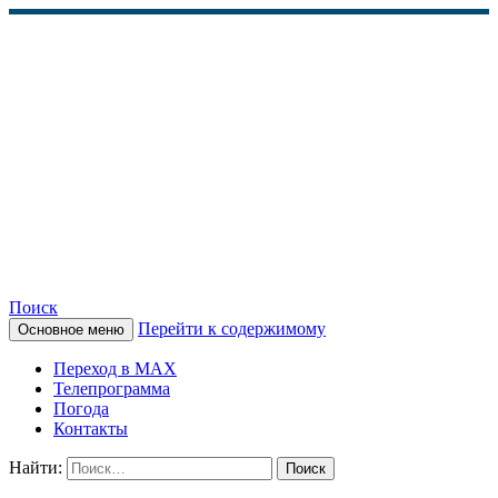
Поиск
Перейти к содержимому
Основное меню
КАМЧАТСКОЕ
Переход в MAX
ИНФОРМАЦИОННОЕ
Телепрограмма
Погода
АГЕНТСТВО (КИА
Контакты
«ВЕСТИ»)
Найти: