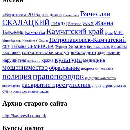
Вячеслав
«Берингия-2016»
А.И. Деникин
Вилючинск
СКАЛАЦКИЙ
Жанна
ГИБДД
ЖКХ
Елизово
Камчатский край
Бакаева
Камчатка
МЧС
Крым
Петропавловск-Камчатский
Осаго
Минобороны
Новый год
Украина
Татьяна СЕМЕНОВА
выборы
безопасность
СКР
Турция
гонка на собачьих упряжках
дети
выставка
задержание
культура
медицина
нарушителя
кража
конкурс
мошенничество
образование
подростки
политика
правопорядок
полиция
предпринимательство
раскрытие преступления
спорт
строительство
прокуратура
суд
туризм
фестиваль
школа
Архив старого сайта
http://kamvesti.com/old/
Курсы валют