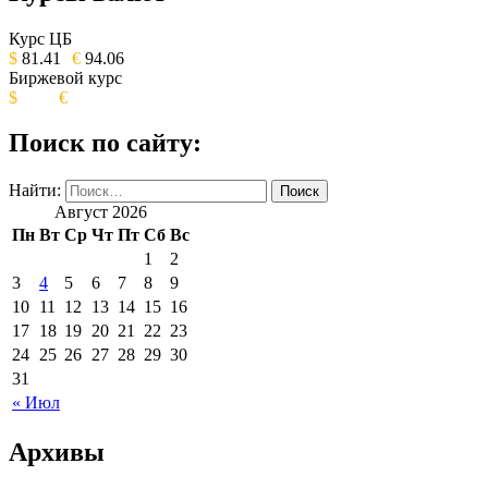
ОБЩЕСТВЕННО-ПОЛИТИЧЕСКОЕ
ИЗДАНИЕ КАМЧАТСКОГО КРАЯ.
Курс ЦБ
$
81.41
€
94.06
Биржевой курс
$
€
Поиск по сайту:
Найти:
Август 2026
Пн
Вт
Ср
Чт
Пт
Сб
Вс
1
2
3
4
5
6
7
8
9
10
11
12
13
14
15
16
17
18
19
20
21
22
23
24
25
26
27
28
29
30
31
« Июл
Архивы