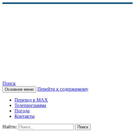
Поиск
Перейти к содержимому
Основное меню
КАМЧАТСКОЕ
Переход в MAX
ИНФОРМАЦИОННОЕ
Телепрограмма
Погода
АГЕНТСТВО (КИА
Контакты
«ВЕСТИ»)
Найти: