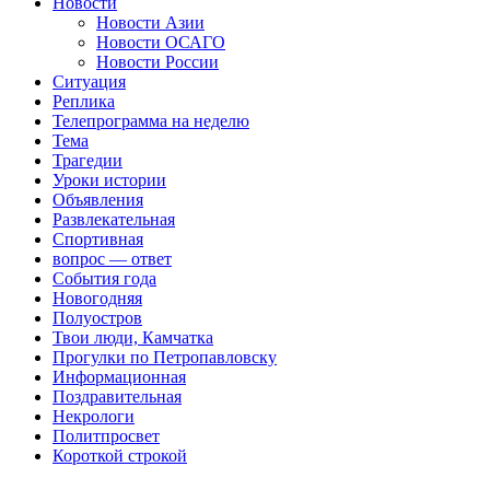
Новости
Новости Азии
Новости ОСАГО
Новости России
Ситуация
Реплика
Телепрограмма на неделю
Тема
Трагедии
Уроки истории
Объявления
Развлекательная
Спортивная
вопрос — ответ
События года
Новогодняя
Полуостров
Твои люди, Камчатка
Прогулки по Петропавловску
Информационная
Поздравительная
Некрологи
Политпросвет
Короткой строкой