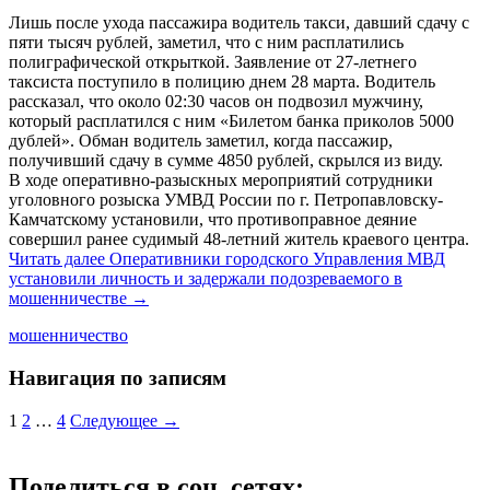
Лишь после ухода пассажира водитель такси, давший сдачу с
пяти тысяч рублей, заметил, что с ним расплатились
полиграфической открыткой. Заявление от 27-летнего
таксиста поступило в полицию днем 28 марта. Водитель
рассказал, что около 02:30 часов он подвозил мужчину,
который расплатился с ним «Билетом банка приколов 5000
дублей». Обман водитель заметил, когда пассажир,
получивший сдачу в сумме 4850 рублей, скрылся из виду.
В ходе оперативно-разыскных мероприятий сотрудники
уголовного розыска УМВД России по г. Петропавловску-
Камчатскому установили, что противоправное деяние
совершил ранее судимый 48-летний житель краевого центра.
Читать далее
Оперативники городского Управления МВД
установили личность и задержали подозреваемого в
мошенничестве
→
мошенничество
Навигация по записям
1
2
…
4
Следующее →
Поделиться в соц. сетях: