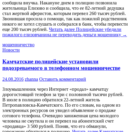
сообщила внучка. Накануне днем в полицию позвонила
жительница Елизово и сообщила, что ее 82-летний дедушка
стал жертвой аферистов, которым перевел 260 тысяч рублей.
Звонившая просила о помощи, так как пожилой родственник
никого не хотел слушать и собирался в банк, чтобы перевести
еще 200 тысяч рублей.
Читать далее
Полицейские убедили
пожилого елизовчанина не переводить деньги мошеннику
→
мошенничество
Новости
Камчатские полицейские установили
подозреваемого в телефонном мошенничестве
24.08.2016
zhanna
Оставить комментарий
Злоумышленник через Интернет «продал» камчатцу
дорогостоящий телефон за три с половиной тысячи рублей.
В июле в полицию обратился 22-летний житель
Петропавловска-Камчатского. По его словам, на одном из
электронных ресурсов он увидел объявление о продаже
сотового телефона. Очевидно заниженная цена молодого
человека не смутила и он перевел на абонентский счет
«продавца» 3 500 рублей. Поняв, что его обманули,
горожанин обратился в полицию.
Читать далее
Камчатские