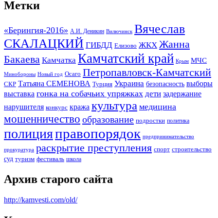
Метки
Вячеслав
«Берингия-2016»
А.И. Деникин
Вилючинск
СКАЛАЦКИЙ
Жанна
ГИБДД
ЖКХ
Елизово
Камчатский край
Бакаева
Камчатка
МЧС
Крым
Петропавловск-Камчатский
Осаго
Минобороны
Новый год
Украина
Татьяна СЕМЕНОВА
выборы
безопасность
СКР
Турция
гонка на собачьих упряжках
дети
выставка
задержание
культура
медицина
нарушителя
кража
конкурс
мошенничество
образование
подростки
политика
правопорядок
полиция
предпринимательство
раскрытие преступления
спорт
строительство
прокуратура
суд
туризм
фестиваль
школа
Архив старого сайта
http://kamvesti.com/old/