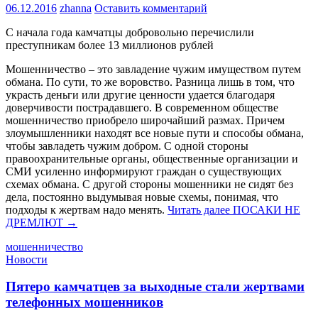
06.12.2016
zhanna
Оставить комментарий
С начала года камчатцы добровольно перечислили
преступникам более 13 миллионов рублей
Мошенничество – это завладение чужим имуществом путем
обмана. По сути, то же воровство. Разница лишь в том, что
украсть деньги или другие ценности удается благодаря
доверчивости пострадавшего. В современном обществе
мошенничество приобрело широчайший размах. Причем
злоумышленники находят все новые пути и способы обмана,
чтобы завладеть чужим добром. С одной стороны
правоохранительные органы, общественные организации и
СМИ усиленно информируют граждан о существующих
схемах обмана. С другой стороны мошенники не сидят без
дела, постоянно выдумывая новые схемы, понимая, что
подходы к жертвам надо менять.
Читать далее
ПОСАКИ НЕ
ДРЕМЛЮТ
→
мошенничество
Новости
Пятеро камчатцев за выходные стали жертвами
телефонных мошенников