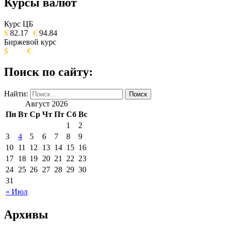
Курсы валют
ОБЩЕСТВЕННО-ПОЛИТИЧЕСКОЕ
ИЗДАНИЕ КАМЧАТСКОГО КРАЯ.
Курс ЦБ
$
82.17
€
94.84
Биржевой курс
$
€
Поиск по сайту:
Найти:
Август 2026
Пн
Вт
Ср
Чт
Пт
Сб
Вс
1
2
3
4
5
6
7
8
9
10
11
12
13
14
15
16
17
18
19
20
21
22
23
24
25
26
27
28
29
30
31
« Июл
Архивы