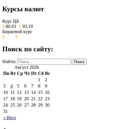
Курсы валют
ОБЩЕСТВЕННО-ПОЛИТИЧЕСКОЕ
ИЗДАНИЕ КАМЧАТСКОГО КРАЯ.
Курс ЦБ
$
80.93
€
93.19
Биржевой курс
$
€
Поиск по сайту:
Найти:
Август 2026
Пн
Вт
Ср
Чт
Пт
Сб
Вс
1
2
3
4
5
6
7
8
9
10
11
12
13
14
15
16
17
18
19
20
21
22
23
24
25
26
27
28
29
30
31
« Июл