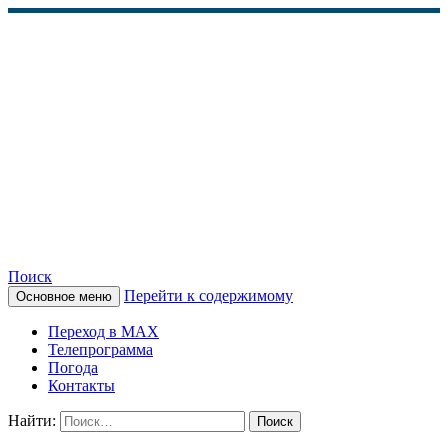
Поиск
Перейти к содержимому
Основное меню
КАМЧАТСКОЕ
Переход в MAX
ИНФОРМАЦИОННОЕ
Телепрограмма
Погода
АГЕНТСТВО (КИА
Контакты
«ВЕСТИ»)
Найти: