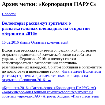
Архив метки: «Корпорация ПАРУС»
Новости
Волонтеры расскажут зрителям о
развлекательных площадках на открытии
«Берингии-2016»
16.02.2016
zhanna
Оставить комментарий
Волонтеры расскажут зрителям о праздничной программе
открытия традиционной камчатской гонки на собачьих
упряжках «Берингия -2016» и помогут гостям
сориентироваться в расположении спортивно-
развлекательных площадок. Об этом сообщили в оргкомитете
по подготовке и проведению гонки.
Читать далее
Волонтеры
расскажут зрителям о развлекательных площадках на
открытии «Берингии-2016»
→
«Берингия-2016»
«Витязь-Аэро»
«Корпорация ПАРУС»
АО
«Корякэнерго»
биатлонный комплекс
волонтеры
гонка на
собачьих упряжках
ЗАО «Агротек Холдинг»
Инга Леонтьева