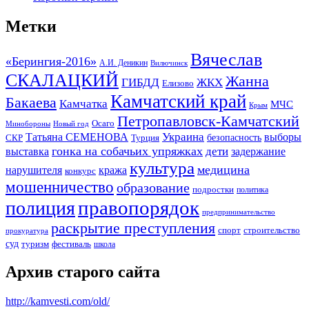
Метки
Вячеслав
«Берингия-2016»
А.И. Деникин
Вилючинск
СКАЛАЦКИЙ
Жанна
ГИБДД
ЖКХ
Елизово
Камчатский край
Бакаева
Камчатка
МЧС
Крым
Петропавловск-Камчатский
Осаго
Минобороны
Новый год
Украина
Татьяна СЕМЕНОВА
выборы
безопасность
СКР
Турция
гонка на собачьих упряжках
дети
выставка
задержание
культура
медицина
нарушителя
кража
конкурс
мошенничество
образование
подростки
политика
правопорядок
полиция
предпринимательство
раскрытие преступления
спорт
строительство
прокуратура
суд
туризм
фестиваль
школа
Архив старого сайта
http://kamvesti.com/old/