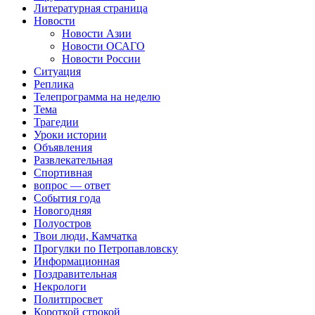
Литературная страница
Новости
Новости Азии
Новости ОСАГО
Новости России
Ситуация
Реплика
Телепрограмма на неделю
Тема
Трагедии
Уроки истории
Объявления
Развлекательная
Спортивная
вопрос — ответ
События года
Новогодняя
Полуостров
Твои люди, Камчатка
Прогулки по Петропавловску
Информационная
Поздравительная
Некрологи
Политпросвет
Короткой строкой