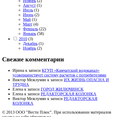
Ноябрь
(2)
Август
(1)
Июль
(1)
Июнь
(2)
Май
(1)
Март
(4)
Февраль
(22)
Январь
(58)
2010
(3)
Декабрь
(1)
Ноябрь
(2)
Свежие комментарии
Ирина
к записи
КГУП «Камчатский водоканал»
усовершенствует систему расчетов с потребителями
Виктор Межлумян
к записи
ИХ ЖИЗНЬ ОПАСНА И
ТРУДНА
Елена
к записи
ГОРОД ЖИЛЮЧИНСК
Елена
к записи
РЕДАКТОРСКАЯ КОЛОНКА
Виктор Межлумян
к записи
РЕДАКТОРСКАЯ
КОЛОНКА
© 2013 ООО "Вести Плюс". При использовании материалов
ссылка на сайт обязательна.