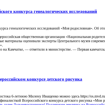
йского конкурса генеалогических исследований
урса генеалогических исследований «Моя родословная». Об это
щероссийская общественная организация «Национальная родител
ные материалы оценивали эксперты Центрального музея совреме
».
 на Камчатке, — отметили в министерстве. — Первая камчатск
ероссийском конкурсе детского рисунка
тока 6-летнюю Милену Иващенко можно здесь https://os.mvd.ru/pi
финалисткой Всероссийского конкурса детского рисунка «Мои 
ть далее
Дальневосточники! Поддержим землячку на Всероссийск