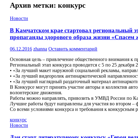
Архив метки: конкурс
Новости
В Камчатском крае стартовал региональный э
пропаганды здорового образа жизни «Спасем 
06.12.2016
zhanna
Оставить комментарий
Основная цель – привлечение общественного внимания к пр
Региональный этап конкурса проводится с 5 по 25 декабря 
• «За лучший макет наружной социальной рекламы, направ
• «За лучший видеоролик антинаркотической направленност
• «За лучший наглядный раздаточный материал антинаркоти
В Конкурсе могут принять участие авторы и коллектив авт
волонтерские движения.
Работы можно направлять, привозить в УМВД России по Камч
Лучшие работы будут направлены для участия во втором – ф
Со всеми условиями конкурса и требования к конкурсным р
конкурс
Новости
Дан старт литературному конкурсу «Герои ве