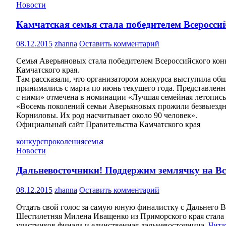
Новости
Камчатская семья стала победителем Всеросси
08.12.2015
zhanna
Оставить комментарий
Семья Аверьяновых стала победителем Всероссийского конк
Камчатского края.
Там рассказали, что организатором конкурса выступила об
принимались с марта по июнь текущего года. Представлен
с ними» отмечена в номинации «Лучшая семейная летопись
«Восемь поколений семьи Аверьяновых прожили безвыездно
Корниловы. Их род насчитывает около 90 человек».
Официальный сайт Правительства Камчатского края
конкурс
проколения
семья
Новости
Дальневосточники! Поддержим землячку на Вс
08.12.2015
zhanna
Оставить комментарий
Отдать свой голос за самую юную финалистку с Дальнего Вос
Шестилетняя Милена Иващенко из Приморского края стала 
участников финала и единственная дальневосточница.
Чита