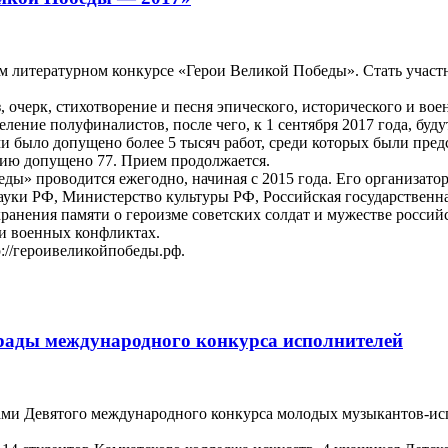
 литературном конкурсе «Герои Великой Победы». Стать участ
 очерк, стихотворение и песня эпического, исторического и вое
ление полуфиналистов, после чего, к 1 сентября 2017 года, буд
и было допущено более 5 тысяч работ, среди которых были пред
стию допущено 77. Прием продолжается.
ы» проводится ежегодно, начиная с 2015 года. Его организато
ки РФ, Министерство культуры РФ, Российская государственная
хранения памяти о героизме советских солдат и мужестве росс
и военных конфликтах.
p://героивеликойпобеды.рф.
ады международного конкурса исполнителей
ами Девятого международного конкурса молодых музыкантов-и