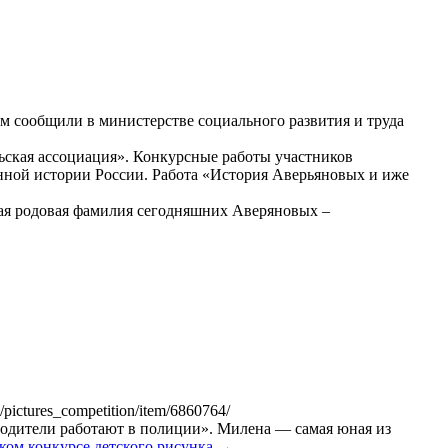
м сообщили в министерстве социального развития и труда
ьская ассоциация». Конкурсные работы участников
нной истории России. Работа «История Аверьяновых и иже
ая родовая фамилия сегодняшних Аверяновых –
ctures_competition/item/6860764/
родители работают в полиции». Милена — самая юная из
ом конкурсе детского рисунка
→