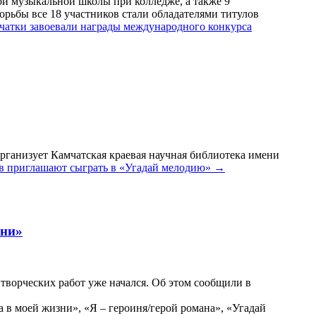
кой музыкальной школы при колледже, а также 9
орьбы все 18 участников стали обладателями титулов
атки завоевали награды международного конкурса
рганизует Камчатская краевая научная библиотека имени
в приглашают сыграть в «Угадай мелодию»
→
зни»
ворческих работ уже начался. Об этом сообщили в
в моей жизни», «Я – героиня/герой романа», «Угадай