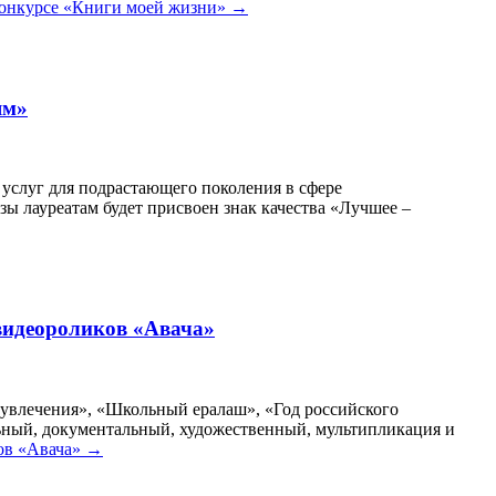
конкурсе «Книги моей жизни»
→
ям»
 услуг для подрастающего поколения в сфере
изы лауреатам будет присвоен знак качества «Лучшее –
видеороликов «Авача»
 увлечения», «Школьный ералаш», «Год российского
ьный, документальный, художественный, мультипликация и
ов «Авача»
→