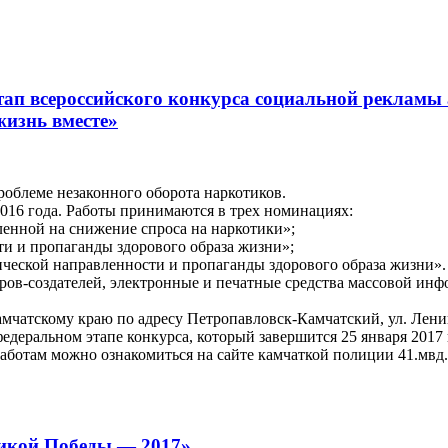
тап всероссийского конкурса социальной рекламы
жизнь вместе»
облеме незаконного оборота наркотиков.
2016 года. Работы принимаются в трех номинациях:
ленной на снижение спроса на наркотики»;
и и пропаганды здорового образа жизни»;
ческой направленности и пропаганды здорового образа жизни».
оров-создателей, электронные и печатные средства массовой и
атскому краю по адресу Петропавловск-Камчатский, ул. Ленингра
едеральном этапе конкурса, который завершится 25 января 2017 
аботам можно ознакомиться на сайте камчаткой полиции 41.мвд.
ликой Победы — 2017»