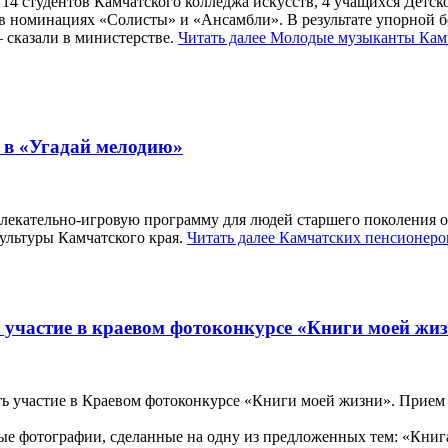
 14 студентов Камчатского колледжа искусств, 4 учащихся Детс
 в номинациях «Солисты» и «Ансамбли». В результате упорной б
 сказали в министерстве.
Читать далее
Молодые музыканты Камч
 в «Угадай мелодию»
лекательно-игровую программу для людей старшего поколения о
ультуры Камчатского края.
Читать далее
Камчатских пенсионеро
участие в краевом фотоконкурсе «Книги моей жи
ь участие в Краевом фотоконкурсе «Книги моей жизни». Прием т
е фотографии, сделанные на одну из предложенных тем: «Книга 