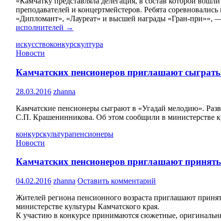
«Камчатку представляла делегация, в состав которой вошли
преподавателей и концертмейстеров. Ребята соревновались
«Дипломант», «Лауреат» и высшей награды «Гран-при»», —
исполнителей
→
искусство
конкурс
култура
Новости
Камчатских пенсионеров приглашают сыграть
28.03.2016
zhanna
Камчатские пенсионеры сыграют в «Угадай мелодию». Разв
С.П. Крашенинникова. Об этом сообщили в министерстве к
конкурс
культура
пенсионеры
Новости
Камчатских пенсионеров приглашают принять 
04.02.2016
zhanna
Оставить комментарий
Жителей региона пенсионного возраста приглашают принят
министерстве культуры Камчатского края.
К участию в конкурсе принимаются сюжетные, оригинальны