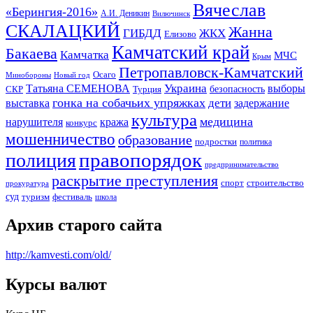
Вячеслав
«Берингия-2016»
А.И. Деникин
Вилючинск
СКАЛАЦКИЙ
Жанна
ГИБДД
ЖКХ
Елизово
Камчатский край
Бакаева
Камчатка
МЧС
Крым
Петропавловск-Камчатский
Осаго
Минобороны
Новый год
Украина
Татьяна СЕМЕНОВА
выборы
безопасность
СКР
Турция
гонка на собачьих упряжках
дети
выставка
задержание
культура
медицина
нарушителя
кража
конкурс
мошенничество
образование
подростки
политика
правопорядок
полиция
предпринимательство
раскрытие преступления
спорт
строительство
прокуратура
суд
туризм
фестиваль
школа
Архив старого сайта
http://kamvesti.com/old/
Курсы валют
ОБЩЕСТВЕННО-ПОЛИТИЧЕСКОЕ