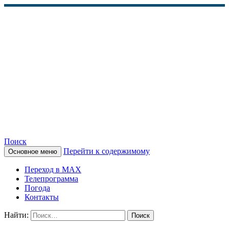
Поиск
Перейти к содержимому
Основное меню
КАМЧАТСКОЕ
Переход в MAX
ИНФОРМАЦИОННОЕ
Телепрограмма
Погода
АГЕНТСТВО (КИА
Контакты
«ВЕСТИ»)
Найти: