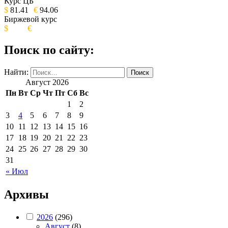
ИЗДАНИЕ КАМЧАТСКОГО КРАЯ.
Курс ЦБ
$
81.41
€
94.06
Биржевой курс
$
€
Поиск по сайту:
Найти:
Август 2026
Пн
Вт
Ср
Чт
Пт
Сб
Вс
1
2
3
4
5
6
7
8
9
10
11
12
13
14
15
16
17
18
19
20
21
22
23
24
25
26
27
28
29
30
31
« Июл
Архивы
2026
(296)
Август
(8)