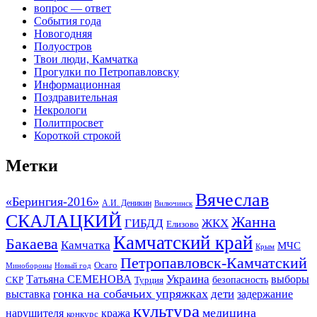
вопрос — ответ
События года
Новогодняя
Полуостров
Твои люди, Камчатка
Прогулки по Петропавловску
Информационная
Поздравительная
Некрологи
Политпросвет
Короткой строкой
Метки
Вячеслав
«Берингия-2016»
А.И. Деникин
Вилючинск
СКАЛАЦКИЙ
Жанна
ГИБДД
ЖКХ
Елизово
Камчатский край
Бакаева
Камчатка
МЧС
Крым
Петропавловск-Камчатский
Осаго
Минобороны
Новый год
Украина
Татьяна СЕМЕНОВА
выборы
безопасность
СКР
Турция
гонка на собачьих упряжках
дети
выставка
задержание
культура
медицина
нарушителя
кража
конкурс