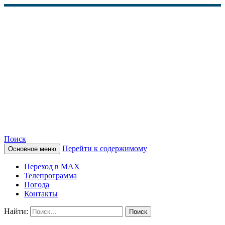
Поиск
Перейти к содержимому
Основное меню
КАМЧАТСКОЕ
Переход в MAX
ИНФОРМАЦИОННОЕ
Телепрограмма
Погода
АГЕНТСТВО (КИА
Контакты
«ВЕСТИ»)
Найти: