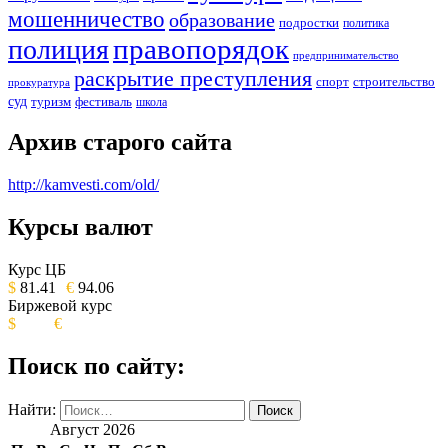
мошенничество
образование
подростки
политика
правопорядок
полиция
предпринимательство
раскрытие преступления
спорт
строительство
прокуратура
суд
туризм
фестиваль
школа
Архив старого сайта
http://kamvesti.com/old/
Курсы валют
ОБЩЕСТВЕННО-ПОЛИТИЧЕСКОЕ
ИЗДАНИЕ КАМЧАТСКОГО КРАЯ.
Курс ЦБ
$
81.41
€
94.06
Биржевой курс
$
€
Поиск по сайту:
Найти:
Август 2026