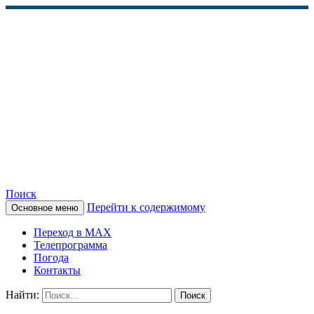
Поиск
Перейти к содержимому
Основное меню
КАМЧАТСКОЕ
Переход в MAX
ИНФОРМАЦИОННОЕ
Телепрограмма
Погода
АГЕНТСТВО (КИА
Контакты
«ВЕСТИ»)
Найти: