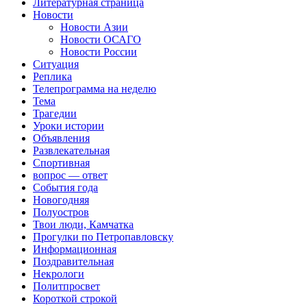
Литературная страница
Новости
Новости Азии
Новости ОСАГО
Новости России
Ситуация
Реплика
Телепрограмма на неделю
Тема
Трагедии
Уроки истории
Объявления
Развлекательная
Спортивная
вопрос — ответ
События года
Новогодняя
Полуостров
Твои люди, Камчатка
Прогулки по Петропавловску
Информационная
Поздравительная
Некрологи
Политпросвет
Короткой строкой