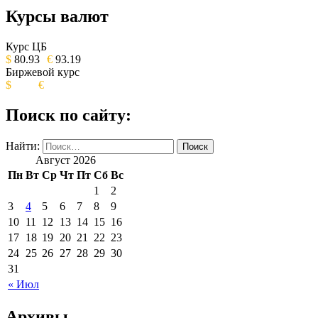
Курсы валют
ОБЩЕСТВЕННО-ПОЛИТИЧЕСКОЕ
ИЗДАНИЕ КАМЧАТСКОГО КРАЯ.
Курс ЦБ
$
80.93
€
93.19
Биржевой курс
$
€
Поиск по сайту:
Найти:
Август 2026
Пн
Вт
Ср
Чт
Пт
Сб
Вс
1
2
3
4
5
6
7
8
9
10
11
12
13
14
15
16
17
18
19
20
21
22
23
24
25
26
27
28
29
30
31
« Июл
Архивы