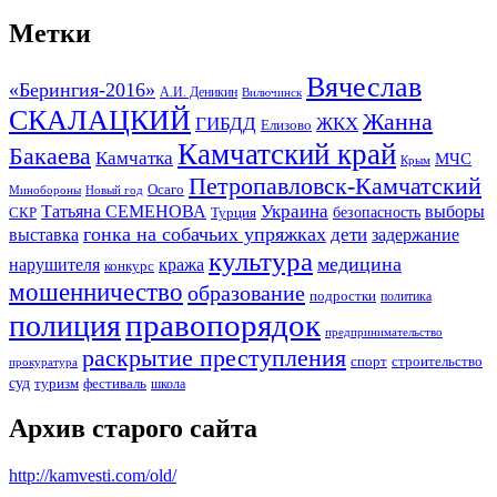
Метки
Вячеслав
«Берингия-2016»
А.И. Деникин
Вилючинск
СКАЛАЦКИЙ
Жанна
ГИБДД
ЖКХ
Елизово
Камчатский край
Бакаева
Камчатка
МЧС
Крым
Петропавловск-Камчатский
Осаго
Минобороны
Новый год
Украина
Татьяна СЕМЕНОВА
выборы
безопасность
СКР
Турция
гонка на собачьих упряжках
дети
выставка
задержание
культура
медицина
нарушителя
кража
конкурс
мошенничество
образование
подростки
политика
правопорядок
полиция
предпринимательство
раскрытие преступления
спорт
строительство
прокуратура
суд
туризм
фестиваль
школа
Архив старого сайта
http://kamvesti.com/old/