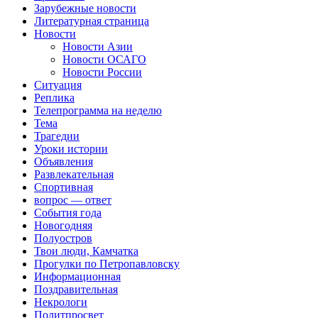
Зарубежные новости
Литературная страница
Новости
Новости Азии
Новости ОСАГО
Новости России
Ситуация
Реплика
Телепрограмма на неделю
Тема
Трагедии
Уроки истории
Объявления
Развлекательная
Спортивная
вопрос — ответ
События года
Новогодняя
Полуостров
Твои люди, Камчатка
Прогулки по Петропавловску
Информационная
Поздравительная
Некрологи
Политпросвет