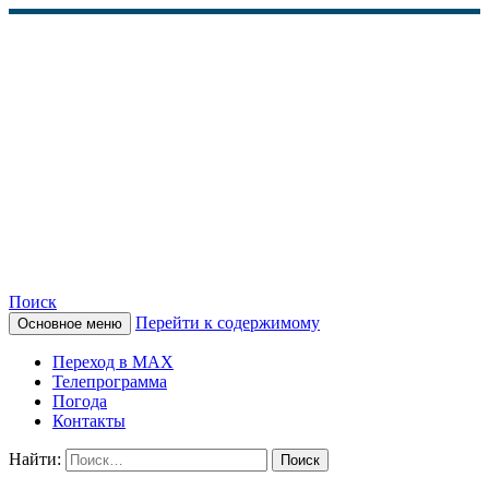
Поиск
Перейти к содержимому
Основное меню
КАМЧАТСКОЕ
Переход в MAX
ИНФОРМАЦИОННОЕ
Телепрограмма
Погода
АГЕНТСТВО (КИА
Контакты
«ВЕСТИ»)
Найти: