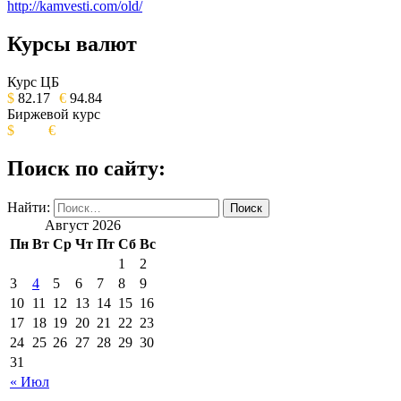
http://kamvesti.com/old/
Курсы валют
ОБЩЕСТВЕННО-ПОЛИТИЧЕСКОЕ
ИЗДАНИЕ КАМЧАТСКОГО КРАЯ.
Курс ЦБ
$
82.17
€
94.84
Биржевой курс
$
€
Поиск по сайту:
Найти:
Август 2026
Пн
Вт
Ср
Чт
Пт
Сб
Вс
1
2
3
4
5
6
7
8
9
10
11
12
13
14
15
16
17
18
19
20
21
22
23
24
25
26
27
28
29
30
31
« Июл