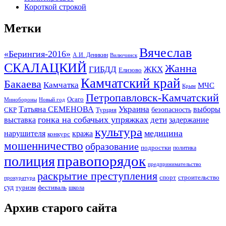
Короткой строкой
Метки
Вячеслав
«Берингия-2016»
А.И. Деникин
Вилючинск
СКАЛАЦКИЙ
Жанна
ГИБДД
ЖКХ
Елизово
Камчатский край
Бакаева
Камчатка
МЧС
Крым
Петропавловск-Камчатский
Осаго
Минобороны
Новый год
Украина
Татьяна СЕМЕНОВА
выборы
безопасность
СКР
Турция
гонка на собачьих упряжках
дети
выставка
задержание
культура
медицина
нарушителя
кража
конкурс
мошенничество
образование
подростки
политика
правопорядок
полиция
предпринимательство
раскрытие преступления
спорт
строительство
прокуратура
суд
туризм
фестиваль
школа
Архив старого сайта