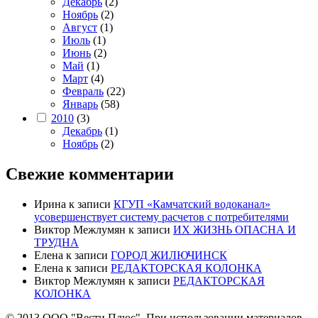
Декабрь
(2)
Ноябрь
(2)
Август
(1)
Июль
(1)
Июнь
(2)
Май
(1)
Март
(4)
Февраль
(22)
Январь
(58)
2010
(3)
Декабрь
(1)
Ноябрь
(2)
Свежие комментарии
Ирина
к записи
КГУП «Камчатский водоканал»
усовершенствует систему расчетов с потребителями
Виктор Межлумян
к записи
ИХ ЖИЗНЬ ОПАСНА И
ТРУДНА
Елена
к записи
ГОРОД ЖИЛЮЧИНСК
Елена
к записи
РЕДАКТОРСКАЯ КОЛОНКА
Виктор Межлумян
к записи
РЕДАКТОРСКАЯ
КОЛОНКА
© 2013 ООО "Вести Плюс". При использовании материалов