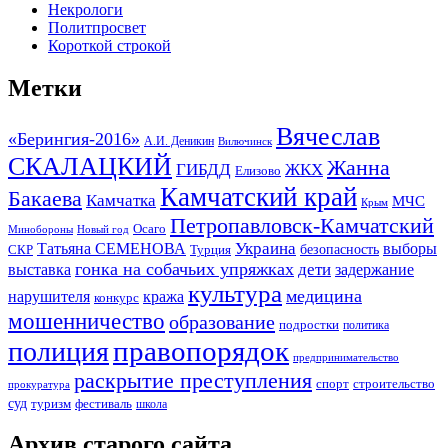
Некрологи
Политпросвет
Короткой строкой
Метки
Вячеслав
«Берингия-2016»
А.И. Деникин
Вилючинск
СКАЛАЦКИЙ
Жанна
ГИБДД
ЖКХ
Елизово
Камчатский край
Бакаева
Камчатка
МЧС
Крым
Петропавловск-Камчатский
Осаго
Минобороны
Новый год
Украина
Татьяна СЕМЕНОВА
выборы
безопасность
СКР
Турция
гонка на собачьих упряжках
дети
выставка
задержание
культура
медицина
нарушителя
кража
конкурс
мошенничество
образование
подростки
политика
правопорядок
полиция
предпринимательство
раскрытие преступления
спорт
строительство
прокуратура
суд
туризм
фестиваль
школа
Архив старого сайта