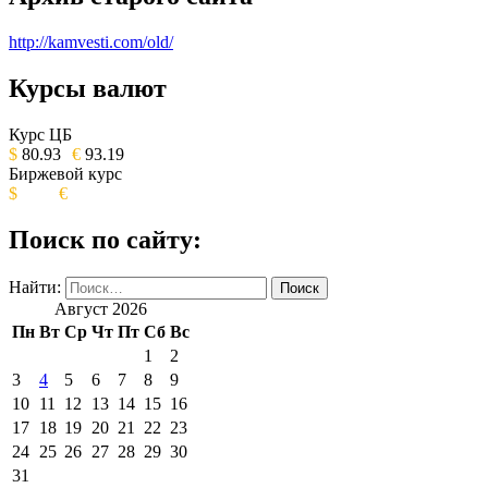
http://kamvesti.com/old/
Курсы валют
ОБЩЕСТВЕННО-ПОЛИТИЧЕСКОЕ
ИЗДАНИЕ КАМЧАТСКОГО КРАЯ.
Курс ЦБ
$
80.93
€
93.19
Биржевой курс
$
€
Поиск по сайту:
Найти:
Август 2026
Пн
Вт
Ср
Чт
Пт
Сб
Вс
1
2
3
4
5
6
7
8
9
10
11
12
13
14
15
16
17
18
19
20
21
22
23
24
25
26
27
28
29
30
31