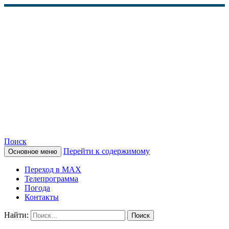
Поиск
Перейти к содержимому
Основное меню
КАМЧАТСКОЕ
Переход в MAX
ИНФОРМАЦИОННОЕ
Телепрограмма
Погода
АГЕНТСТВО (КИА
Контакты
«ВЕСТИ»)
Найти: