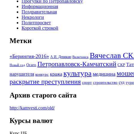
Прогулки по Петропавловску
Информационная
Поздравительная
Некрологи
Политпросвет
Короткой строкой
Метки
Вячеслав 
«Берингия-2016»
А.И. Деникин
Вилючинск
Петропавловск-Камчатский
Та
Осаго
СКР
Новый год
культура
моше
медицина
нарушителя
кража
конкурс
раскрытие преступления
суд
спорт
строительство
тури
Архив старого сайта
http://kamvesti.com/old/
Курсы валют
ОБЩЕСТВЕННО-ПОЛИТИЧЕСКОЕ 
Курс ЦБ