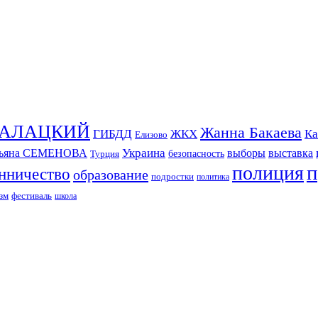
СКАЛАЦКИЙ
Жанна Бакаева
ГИБДД
ЖКХ
Ка
Елизово
Украина
тьяна СЕМЕНОВА
выборы
выставка
безопасность
Турция
п
полиция
нничество
образование
подростки
политика
зм
фестиваль
школа
ИЗДАНИЕ КАМЧАТСКОГО КРАЯ.