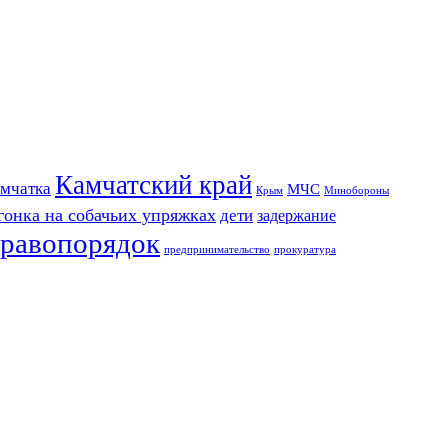
Камчатский край
мчатка
МЧС
Крым
Минобороны
гонка на собачьих упряжках
дети
задержание
равопорядок
предпринимательство
прокуратура