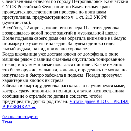
Следственным отделом по городу Петропавловск-Камчатский
СУ СК Российской Федерации по Камчатскому краю
проводится доследственная проверка по признакам
преступления, предусмотренного ч. 1 ст. 213 УК РФ
(хулиганство).
В субботу, 22 апреля, около пяти вечера 11-летняя девочка
возвращалась домой после занятий в музыкальной школе.
Возле подъезда своего дома она обратила внимание на белую
иномарку с кузовом типа седан. За рулем одиноко сидел
лысый дядька, на вид примерно сорока лет.
Когда школьница уже достала ключи от домофона, в окне
машины рядом с задним сиденьем опустилось тонированное
стекло, и в узком проеме показался пистолет. Какое именно
это было оружие, малышка, конечно, определить не могла, но
испугалась и быстро забежала в подъезд. Позади прозвучал
характерный хлопок выстрела.
Забежав в квартиру, девочка рассказала о случившемся маме,
которая сразу позвонила в полицию, а затем распространила
сообщение о стрельбе по детям в соцсетях, чтобы
предупредить других родителей.
Читать далее
КТО СТРЕЛЯЛ
В РЕБЕНКА?
→
безопасность
дети
Тема