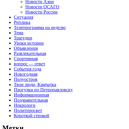
Новости Азии
Новости ОСАГО
Новости России
Ситуация
Реплика
Телепрограмма на неделю
Тема
Трагедии
Уроки истории
Объявления
Развлекательная
Спортивная
вопрос — ответ
События года
Новогодняя
Полуостров
Твои люди, Камчатка
Прогулки по Петропавловску
Информационная
Поздравительная
Некрологи
Политпросвет
Короткой строкой
Метки