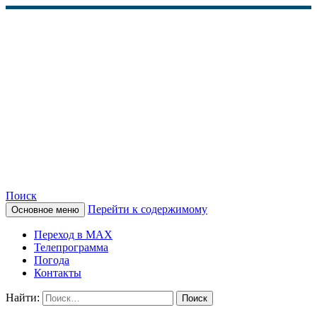
Поиск
Перейти к содержимому
Основное меню
КАМЧАТСКОЕ
Переход в MAX
ИНФОРМАЦИОННОЕ
Телепрограмма
Погода
АГЕНТСТВО (КИА
Контакты
«ВЕСТИ»)
Найти: