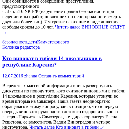
Они обвиняются в совершении преступления,
предусмотренного
ч. 3 ст. 216 УК РФ (нарушение правил безопасности при
ведении иных работ, повлекших по неосторожности смерть
двух или более лиц). Им грозит наказание в виде лишения
свободы сроком до 10 лет.
Читать далее
ВИНОВНЫЕ СЯДУТ
→
безопасность
дети
Камчатскэнерго
Колонка редактора
Кто виноват в гибели 14 школьников в
республике Карелия?
12.07.2016
zhanna
Оставить комментарий
В средствах массовой информации вновь развернулись
дискуссии по поводу того, кого считают виновными в гибели
14 школьников в республике Карелия, которые утонули во
время шторма на Сямозере. Наша газета неоднократно
обращалась к этому вопросу, заняв позицию, что в первую
очередь виновато руководство детского оздоровительного
лагеря «Парк-отель Сямозеро», т.е. директор лагеря Елена
Решетова, ее заместитель Вадим Виноградов и четыре
инструктора.
Читать далее
Кто виноват в гибели 14