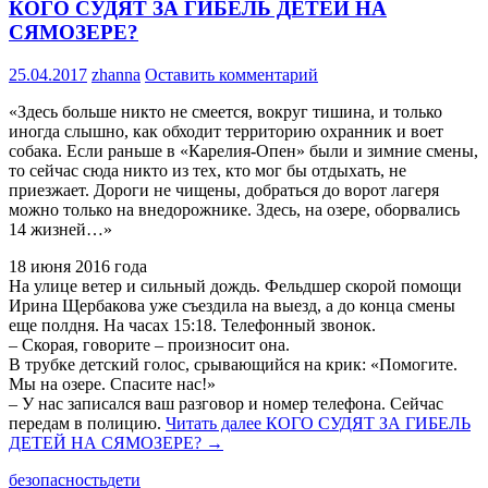
КОГО СУДЯТ ЗА ГИБЕЛЬ ДЕТЕЙ НА
СЯМОЗЕРЕ?
25.04.2017
zhanna
Оставить комментарий
«Здесь больше никто не смеется, вокруг тишина, и только
иногда слышно, как обходит территорию охранник и воет
собака. Если раньше в «Карелия-Опен» были и зимние смены,
то сейчас сюда никто из тех, кто мог бы отдыхать, не
приезжает. Дороги не чищены, добраться до ворот лагеря
можно только на внедорожнике. Здесь, на озере, оборвались
14 жизней…»
18 июня 2016 года
На улице ветер и сильный дождь. Фельдшер скорой помощи
Ирина Щербакова уже съездила на выезд, а до конца смены
еще полдня. На часах 15:18. Телефонный звонок.
– Скорая, говорите – произносит она.
В трубке детский голос, срывающийся на крик: «Помогите.
Мы на озере. Спасите нас!»
– У нас записался ваш разговор и номер телефона. Сейчас
передам в полицию.
Читать далее
КОГО СУДЯТ ЗА ГИБЕЛЬ
ДЕТЕЙ НА СЯМОЗЕРЕ?
→
безопасность
дети