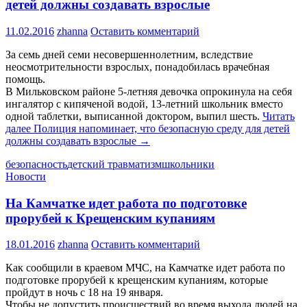
детей должны создавать взрослые
11.02.2016
zhanna
Оставить комментарий
За семь дней семи несовершеннолетним, вследствие
неосмотрительности взрослых, понадобилась врачебная
помощь.
В Мильковском районе 5-летняя девочка опрокинула на себя
ингалятор с кипяченой водой, 13-летний школьник вместо
одной таблетки, выписанной доктором, выпил шесть.
Читать
далее
Полиция напоминает, что безопасную среду для детей
должны создавать взрослые
→
безопасность
детский травматизм
школьники
Новости
На Камчатке идет работа по подготовке
прорубей к Крещенским купаниям
18.01.2016
zhanna
Оставить комментарий
Как сообщили в краевом МЧС, на Камчатке идет работа по
подготовке прорубей к крещенским купаниям, которые
пройдут в ночь с 18 на 19 января.
Чтобы не допустить происшествий во время выхода людей на