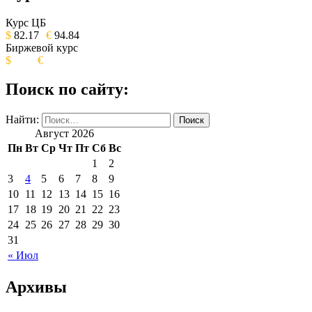
ОБЩЕСТВЕННО-ПОЛИТИЧЕСКОЕ
ИЗДАНИЕ КАМЧАТСКОГО КРАЯ.
Курс ЦБ
$
82.17
€
94.84
Биржевой курс
$
€
Поиск по сайту:
Найти:
Август 2026
Пн
Вт
Ср
Чт
Пт
Сб
Вс
1
2
3
4
5
6
7
8
9
10
11
12
13
14
15
16
17
18
19
20
21
22
23
24
25
26
27
28
29
30
31
« Июл
Архивы