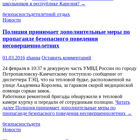
школьников в республике Карелия?
→
безопасность
дети
летний отдых
Новости
Полиция принимает дополнительные меры по
пропаганде безопасного поведения
несовершеннолетних
01.03.2016
zhanna
Оставить комментарий
24 февраля в 10:37 в дежурную часть УМВД России по городу
Петропавловску-Камчатскому поступило сообщение от
диспетчера ТЭЦ, что на тепловой будке, расположенной на
улице Академика Королева, за гаражом скорой медицинской
помощи сорван замок.
Работники ремонтной бригады обнаружили в тепловой
камере куртку и передали её сотрудникам полиции.
Читать
далее
Полиция принимает дополнительные меры по
пропаганде безопасного поведения несовершеннолетних
→
безопасность
дети
Новости