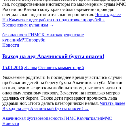
лёд, государственные инспекторы по маломерным судам МЧС
России по Камчатскому краю заблаговременно проводят
специальные подготовительные мероприятия.
Читать далее
На Камчатке идет работа по подготовке прорубей к
Крещенским купаниям
→
безопасность
ГИМС
Камчатка
крещенские
купания
МЧС
проруби
Новости
Выход на лед Авачинской бухты опасен!
15.01.2016
zhanna
Оставить комментарий
Уважаемые родители! В последнее время участились случаи
пребывания детей на берегу бухты Авачинская губа. Многие
из них, ведомые детским любопытством, пытаются идти по
опасному ледяному покрову. Зачастую на несколько метров
удаляясь от берега. Также дети проверяют прочность льда
ударами ног. Этого делать категорически нельзя.
Читать далее
Выход на лед Авачинской бухты опасен!
→
Авачинская бухта
безопасность
ГИМС
Камчатка
лед
МЧС
Новости