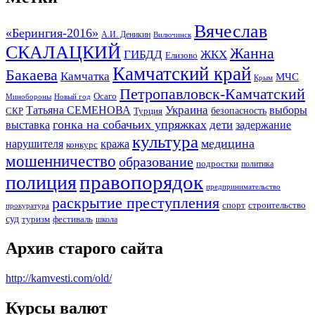
Вячеслав
«Берингия-2016»
А.И. Деникин
Вилючинск
СКАЛАЦКИЙ
Жанна
ГИБДД
ЖКХ
Елизово
Камчатский край
Бакаева
Камчатка
МЧС
Крым
Петропавловск-Камчатский
Осаго
Минобороны
Новый год
Украина
Татьяна СЕМЕНОВА
выборы
безопасность
СКР
Турция
гонка на собачьих упряжках
дети
выставка
задержание
культура
медицина
нарушителя
кража
конкурс
мошенничество
образование
подростки
политика
правопорядок
полиция
предпринимательство
раскрытие преступления
спорт
строительство
прокуратура
суд
туризм
фестиваль
школа
Архив старого сайта
http://kamvesti.com/old/
Курсы валют