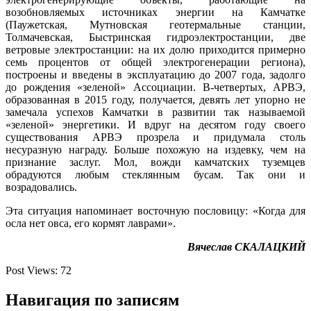
возобновляемых источниках энергии на Камчатке
(Паужетская, Мутновская геотермальные станции,
Толмачевская, Быстринская гидроэлектростанции, две
ветровые электростанции: на их долю приходится примерно
семь процентов от общей электрогенерации региона),
построены и введены в эксплуатацию до 2007 года, задолго
до рождения «зеленой» Ассоциации. В-четвертых, АРВЭ,
образованная в 2015 году, получается, девять лет упорно не
замечала успехов Камчатки в развитии так называемой
«зеленой» энергетики. И вдруг на десятом году своего
существования АРВЭ прозрела и придумала столь
несуразную награду. Больше похожую на издевку, чем на
признание заслуг. Мол, вожди камчатских туземцев
обрадуются любым стеклянным бусам. Так они и
возрадовались.
Эта ситуация напоминает восточную пословицу: «Когда для
осла нет овса, его кормят лаврами».
Вячеслав СКАЛАЦКИЙ
Post Views:
72
Навигация по записям