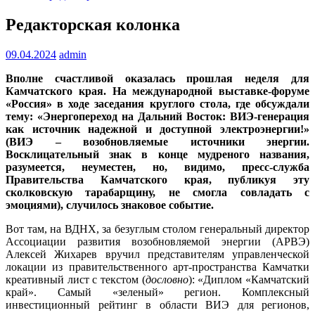
Редакторская колонка
09.04.2024
admin
Вполне счастливой оказалась прошлая неделя для
Камчатского края. На международной выставке-форуме
«Россия» в ходе заседания круглого стола, где обсуждали
тему: «Энергопереход на Дальний Восток: ВИЭ-генерация
как источник надежной и доступной электроэнергии!»
(ВИЭ – возобновляемые источники энергии.
Восклицательный знак в конце мудреного названия,
разумеется, неуместен, но, видимо, пресс-служба
Правительства Камчатского края, публикуя эту
сколковскую тарабарщину, не смогла совладать с
эмоциями), случилось знаковое событие.
Вот там, на ВДНХ, за безуглым столом генеральный директор
Ассоциации развития возобновляемой энергии (АРВЭ)
Алексей Жихарев вручил представителям управленческой
локации из правительственного арт-пространства Камчатки
креативный лист с текстом (
дословно
): «Диплом «Камчатский
край». Самый «зеленый» регион. Комплексный
инвестиционный рейтинг в области ВИЭ для регионов,