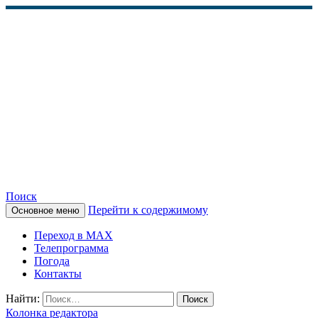
Поиск
Перейти к содержимому
Основное меню
КАМЧАТСКОЕ
Переход в MAX
ИНФОРМАЦИОННОЕ
Телепрограмма
Погода
АГЕНТСТВО (КИА
Контакты
«ВЕСТИ»)
Найти:
Колонка редактора