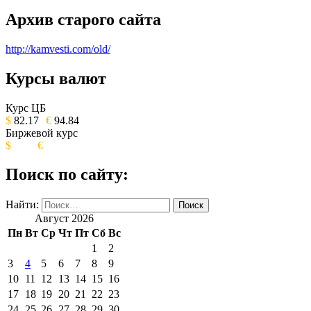
Архив старого сайта
http://kamvesti.com/old/
Курсы валют
ОБЩЕСТВЕННО-ПОЛИТИЧЕСКОЕ
ИЗДАНИЕ КАМЧАТСКОГО КРАЯ.
Курс ЦБ
$
82.17
€
94.84
Биржевой курс
$
€
Поиск по сайту:
Найти:
Август 2026
Пн
Вт
Ср
Чт
Пт
Сб
Вс
1
2
3
4
5
6
7
8
9
10
11
12
13
14
15
16
17
18
19
20
21
22
23
24
25
26
27
28
29
30