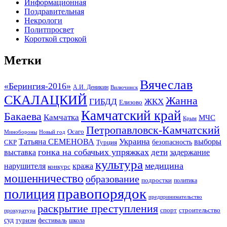
Информационная
Поздравительная
Некрологи
Политпросвет
Короткой строкой
Метки
Вячеслав
«Берингия-2016»
А.И. Деникин
Вилючинск
СКАЛАЦКИЙ
Жанна
ГИБДД
ЖКХ
Елизово
Камчатский край
Бакаева
Камчатка
МЧС
Крым
Петропавловск-Камчатский
Осаго
Минобороны
Новый год
Украина
Татьяна СЕМЕНОВА
выборы
безопасность
СКР
Турция
гонка на собачьих упряжках
дети
выставка
задержание
культура
медицина
нарушителя
кража
конкурс
мошенничество
образование
подростки
политика
правопорядок
полиция
предпринимательство
раскрытие преступления
спорт
строительство
прокуратура
суд
туризм
фестиваль
школа