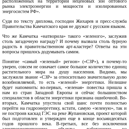
расположенных на территории неценовых зон оптового
рынка электроэнергии и мощности и изолированных
энергосистем РФ».
Судя по тексту диплома, господин Жихарев и пресс-служба
Правительства Камчатского края не дружат с русским языком.
Что же Камчатка «натворила» такого «зеленого», заслужив
столь загадочную награду? И почему вызвала столь бурную
радость в правительственном арт-кластере? Ответы на эти
вопросы пришлось додумывать самим.
Понятие «самый «зеленый» регион» («СЗР»), я почему-то
уверен, совсем не означает самое большое количество единиц
растительного мира на душу населения. Видимо, мы
заслужили звание «СЗР» за относительно значительную долю
возобновляемой, то есть «зеленой» энергетики. Нелишне
будет напомнить: во-первых, «зеленая» повестка пришла к
нам из стран Западной Европы и сейчас большинством
специалистов в области энергетики признана ошибочной. Во-
вторых, Камчатка упустила свой шанс почти полностью
перейти на гидроэнергетику, кстати, самую «зеленую», так и
не построив каскад ГЭС на реке Жупановская, проект которой
был подготовлен и утвержден еще в конце восьмидесятых
годов прошлого века. В-третьих, все без исключения
электрогенерирующие объекты, работающие на