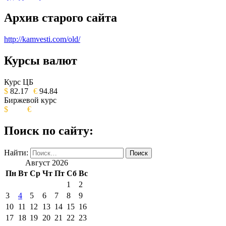
Архив старого сайта
http://kamvesti.com/old/
Курсы валют
ОБЩЕСТВЕННО-ПОЛИТИЧЕСКОЕ
ИЗДАНИЕ КАМЧАТСКОГО КРАЯ.
Курс ЦБ
$
82.17
€
94.84
Биржевой курс
$
€
Поиск по сайту:
Найти:
Август 2026
Пн
Вт
Ср
Чт
Пт
Сб
Вс
1
2
3
4
5
6
7
8
9
10
11
12
13
14
15
16
17
18
19
20
21
22
23