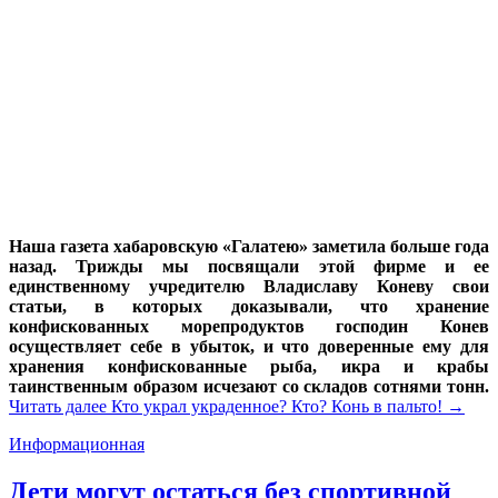
Наша газета хабаровскую «Галатею» заметила больше года
назад. Трижды мы посвящали этой фирме и ее
единственному учредителю Владиславу Коневу свои
статьи, в которых доказывали, что хранение
конфискованных морепродуктов господин Конев
осуществляет себе в убыток, и что доверенные ему для
хранения конфискованные рыба, икра и крабы
таинственным образом исчезают со складов сотнями тонн.
Читать далее
Кто украл украденное? Кто? Конь в пальто!
→
Информационная
Дети могут остаться без спортивной