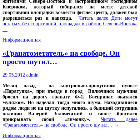
жителями Северо-Востока и застройщиком господином
Кнериком, который собирался на месте детской
спортивной площадки возвести фитнес-центр, должен был
разрешиться раз и навсегда.
Читать далее
Дети могут
остаться без спортивной площадки в районе Северо-Востока
→
Информационная
«Гранатометатель» на свободе. Он
просто шутил…
29.05.2012
admin
Месяц назад на контрольно-пропускном пункте
«Паратунка», при въезде в город Вилючинск мужчина
бросил на дорогу гранату Ф-1. Боеприпас оказался
муляжом. Но наделал тогда много шума. Находившиеся
рядом люди не на шутку испугались, а бывший сотрудник
полиции Валерий Золочевский и вовсе бросился
прикрывать собой «лимонку».
Читать далее
«Гранатометатель» на свободе. Он просто шутил…
→
Информационная