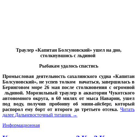
Траулер «Капитан Болсуновский» ушел на дно,
столкнувшись с льдиной
Рыбакам удалось спастись
Промысловая деятельность сахалинского судна «Капитан
Болсуновский», не успев толком начаться, завершилась в
Беринговом море 26 мая после столкновения с огромной
льдиной. Морозильный траулер в акватории Чукотского
автономного округа, в 60 милях от мыса Наварин, ушел
под воду, получив пробоину об мини-айсберг, который
распорол ему борт от второго до третьего отсека.
Читать
далее
Дальневосточный титаник
→
Информационная