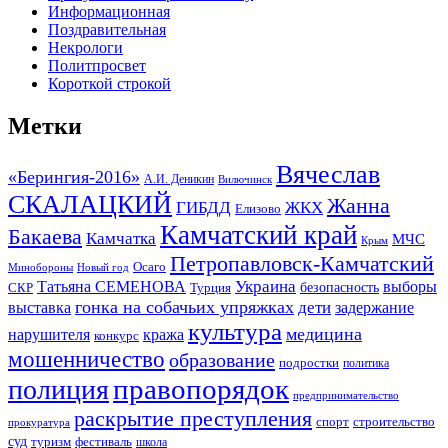
Информационная
Поздравительная
Некрологи
Политпросвет
Короткой строкой
Метки
Вячеслав
«Берингия-2016»
А.И. Деникин
Вилючинск
СКАЛАЦКИЙ
Жанна
ГИБДД
ЖКХ
Елизово
Камчатский край
Бакаева
Камчатка
МЧС
Крым
Петропавловск-Камчатский
Осаго
Минобороны
Новый год
Украина
Татьяна СЕМЕНОВА
выборы
безопасность
СКР
Турция
гонка на собачьих упряжках
дети
выставка
задержание
культура
медицина
нарушителя
кража
конкурс
мошенничество
образование
подростки
политика
правопорядок
полиция
предпринимательство
раскрытие преступления
спорт
строительство
прокуратура
суд
туризм
фестиваль
школа