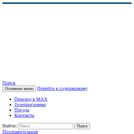
Поиск
Перейти к содержимому
Основное меню
КАМЧАТСКОЕ
Переход в MAX
ИНФОРМАЦИОННОЕ
Телепрограмма
Погода
АГЕНТСТВО (КИА
Контакты
«ВЕСТИ»)
Найти:
Поздравительная