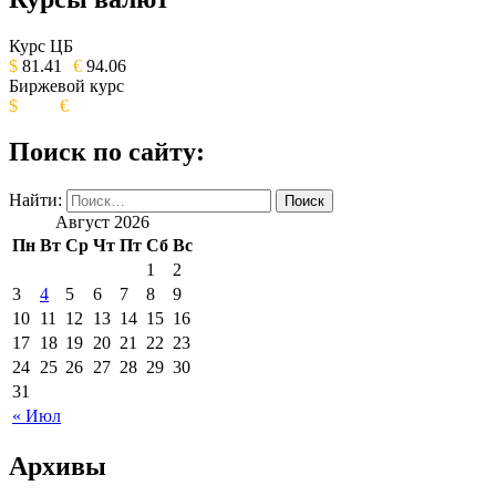
ОБЩЕСТВЕННО-ПОЛИТИЧЕСКОЕ
ИЗДАНИЕ КАМЧАТСКОГО КРАЯ.
Курс ЦБ
$
81.41
€
94.06
Биржевой курс
$
€
Поиск по сайту:
Найти:
Август 2026
Пн
Вт
Ср
Чт
Пт
Сб
Вс
1
2
3
4
5
6
7
8
9
10
11
12
13
14
15
16
17
18
19
20
21
22
23
24
25
26
27
28
29
30
31
« Июл
Архивы