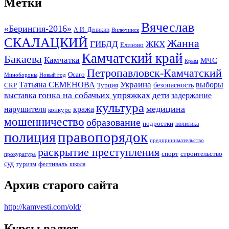
Метки
Вячеслав
«Берингия-2016»
А.И. Деникин
Вилючинск
СКАЛАЦКИЙ
Жанна
ГИБДД
ЖКХ
Елизово
Камчатский край
Бакаева
Камчатка
МЧС
Крым
Петропавловск-Камчатский
Осаго
Минобороны
Новый год
Украина
Татьяна СЕМЕНОВА
выборы
безопасность
СКР
Турция
гонка на собачьих упряжках
дети
выставка
задержание
культура
медицина
нарушителя
кража
конкурс
мошенничество
образование
подростки
политика
правопорядок
полиция
предпринимательство
раскрытие преступления
спорт
строительство
прокуратура
суд
туризм
фестиваль
школа
Архив старого сайта
http://kamvesti.com/old/
Курсы валют