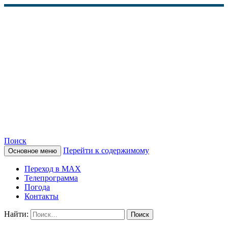
Поиск
Перейти к содержимому
Основное меню
КАМЧАТСКОЕ
Переход в MAX
ИНФОРМАЦИОННОЕ
Телепрограмма
Погода
АГЕНТСТВО (КИА
Контакты
«ВЕСТИ»)
Найти: