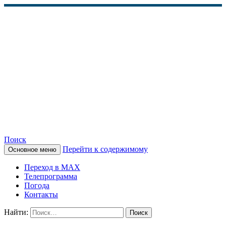
Поиск
Перейти к содержимому
Основное меню
КАМЧАТСКОЕ
Переход в MAX
ИНФОРМАЦИОННОЕ
Телепрограмма
Погода
АГЕНТСТВО (КИА
Контакты
«ВЕСТИ»)
Найти: