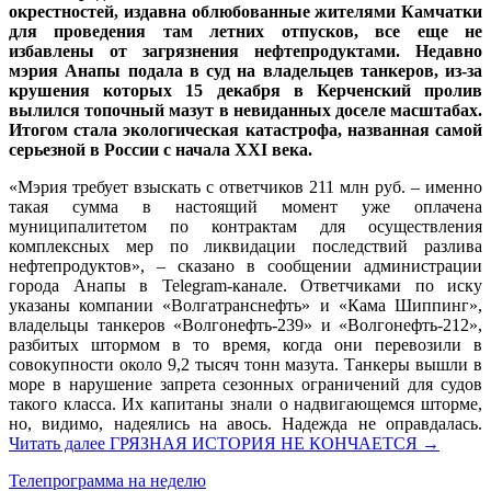
окрестностей, издавна облюбованные жителями Камчатки
для проведения там летних отпусков, все еще не
избавлены от загрязнения нефтепродуктами. Недавно
мэрия Анапы подала в суд на владельцев танкеров, из-за
крушения которых 15 декабря в Керченский пролив
вылился топочный мазут в невиданных доселе масштабах.
Итогом стала экологическая катастрофа, названная самой
серьезной в России с начала XXI века.
«Мэрия требует взыскать с ответчиков 211 млн руб. – именно
такая сумма в настоящий момент уже оплачена
муниципалитетом по контрактам для осуществления
комплексных мер по ликвидации последствий разлива
нефтепродуктов», – сказано в сообщении администрации
города Анапы в Telegram-канале. Ответчиками по иску
указаны компании «Волгатранснефть» и «Кама Шиппинг»,
владельцы танкеров «Волгонефть-239» и «Волгонефть-212»,
разбитых штормом в то время, когда они перевозили в
совокупности около 9,2 тысяч тонн мазута. Танкеры вышли в
море в нарушение запрета сезонных ограничений для судов
такого класса. Их капитаны знали о надвигающемся шторме,
но, видимо, надеялись на авось. Надежда не оправдалась.
Читать далее
ГРЯЗНАЯ ИСТОРИЯ НЕ КОНЧАЕТСЯ
→
Телепрограмма на неделю