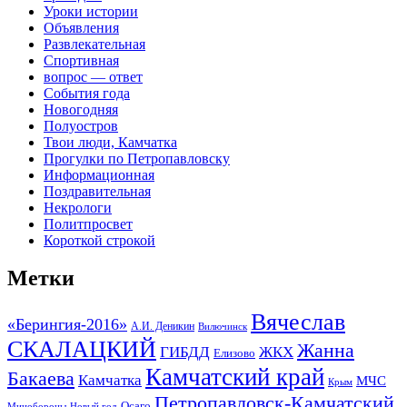
Уроки истории
Объявления
Развлекательная
Спортивная
вопрос — ответ
События года
Новогодняя
Полуостров
Твои люди, Камчатка
Прогулки по Петропавловску
Информационная
Поздравительная
Некрологи
Политпросвет
Короткой строкой
Метки
Вячеслав
«Берингия-2016»
А.И. Деникин
Вилючинск
СКАЛАЦКИЙ
Жанна
ГИБДД
ЖКХ
Елизово
Камчатский край
Бакаева
Камчатка
МЧС
Крым
Петропавловск-Камчатский
Осаго
Минобороны
Новый год