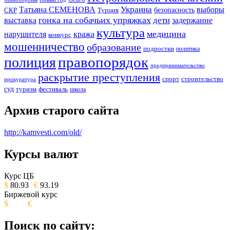
Украина
Татьяна СЕМЕНОВА
выборы
безопасность
СКР
Турция
гонка на собачьих упряжках
дети
выставка
задержание
культура
медицина
нарушителя
кража
конкурс
мошенничество
образование
подростки
политика
правопорядок
полиция
предпринимательство
раскрытие преступления
спорт
строительство
прокуратура
суд
туризм
фестиваль
школа
Архив старого сайта
http://kamvesti.com/old/
Курсы валют
ОБЩЕСТВЕННО-ПОЛИТИЧЕСКОЕ
ИЗДАНИЕ КАМЧАТСКОГО КРАЯ.
Курс ЦБ
$
80.93
€
93.19
Биржевой курс
$
€
Поиск по сайту: