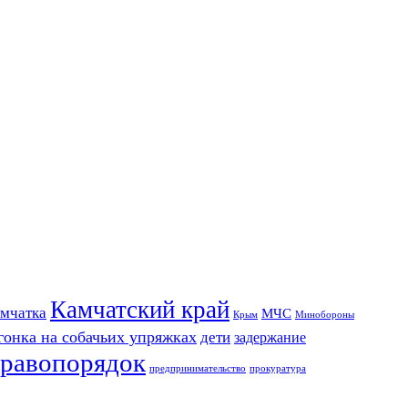
Камчатский край
мчатка
МЧС
Крым
Минобороны
гонка на собачьих упряжках
дети
задержание
равопорядок
предпринимательство
прокуратура