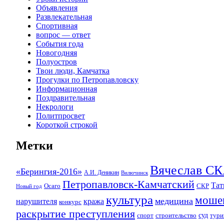
Объявления
Развлекательная
Спортивная
вопрос — ответ
События года
Новогодняя
Полуостров
Твои люди, Камчатка
Прогулки по Петропавловску
Информационная
Поздравительная
Некрологи
Политпросвет
Короткой строкой
Метки
Вячеслав 
«Берингия-2016»
А.И. Деникин
Вилючинск
Петропавловск-Камчатский
Та
Осаго
СКР
Новый год
культура
моше
медицина
нарушителя
кража
конкурс
раскрытие преступления
суд
спорт
строительство
тури