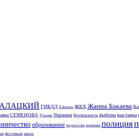
СКАЛАЦКИЙ
Жанна Бакаева
ГИБДД
ЖКХ
Ка
Елизово
Украина
тьяна СЕМЕНОВА
выборы
выставка
безопасность
Турция
п
полиция
нничество
образование
подростки
политика
зм
фестиваль
школа