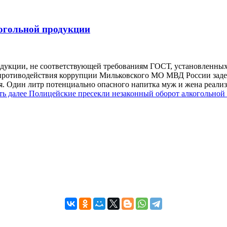
огольной продукции
одукции, не соответствующей требованиям ГОСТ, установленных
противодействия коррупции Мильковского МО МВД России задер
я. Один литр потенциально опасного напитка муж и жена реализ
ть далее
Полицейские пресекли незаконный оборот алкогольной