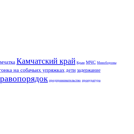
Камчатский край
мчатка
МЧС
Крым
Минобороны
гонка на собачьих упряжках
дети
задержание
равопорядок
предпринимательство
прокуратура