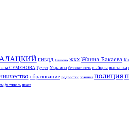
СКАЛАЦКИЙ
Жанна Бакаева
ГИБДД
ЖКХ
Ка
Елизово
Украина
тьяна СЕМЕНОВА
выборы
выставка
безопасность
Турция
п
полиция
нничество
образование
подростки
политика
зм
фестиваль
школа
ИЗДАНИЕ КАМЧАТСКОГО КРАЯ.