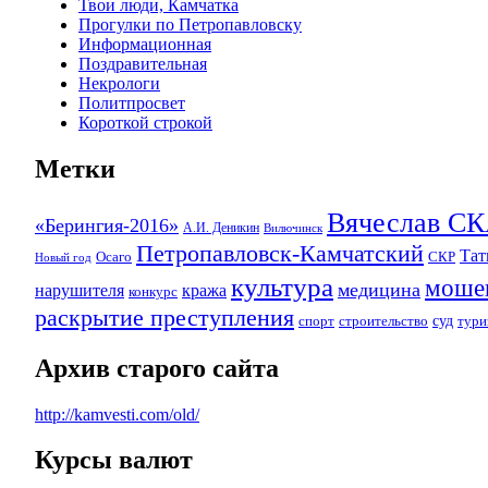
Твои люди, Камчатка
Прогулки по Петропавловску
Информационная
Поздравительная
Некрологи
Политпросвет
Короткой строкой
Метки
Вячеслав 
«Берингия-2016»
А.И. Деникин
Вилючинск
Петропавловск-Камчатский
Та
Осаго
СКР
Новый год
культура
моше
медицина
нарушителя
кража
конкурс
раскрытие преступления
суд
спорт
строительство
тури
Архив старого сайта
http://kamvesti.com/old/
Курсы валют
ОБЩЕСТВЕННО-ПОЛИТИЧЕСКОЕ 