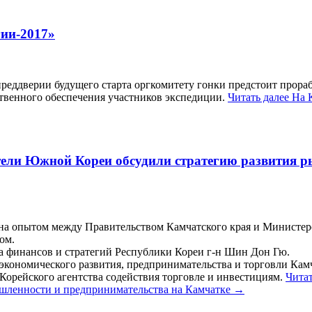
гии-2017»
преддверии будущего старта оргкомитету гонки предстоит прора
твенного обеспечения участников экспедиции.
Читать далее
На 
ители Южной Кореи обсудили стратегию развития 
на опытом между Правительством Камчатского края и Министерс
ом.
 финансов и стратегий Республики Кореи г-н Шин Дон Гю.
экономического развития, предпринимательства и торговли Камч
Корейского агентства содействия торговле и инвестициям.
Чита
шленности и предпринимательства на Камчатке
→