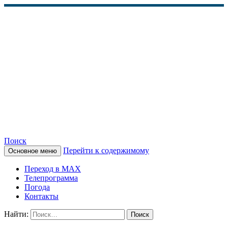
Поиск
Перейти к содержимому
Основное меню
КАМЧАТСКОЕ
Переход в MAX
ИНФОРМАЦИОННОЕ
Телепрограмма
Погода
АГЕНТСТВО (КИА
Контакты
«ВЕСТИ»)
Найти: