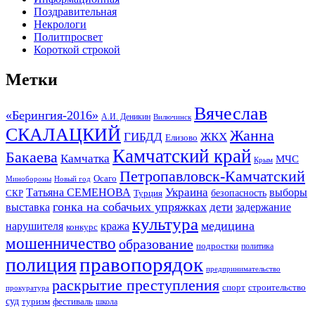
Поздравительная
Некрологи
Политпросвет
Короткой строкой
Метки
Вячеслав
«Берингия-2016»
А.И. Деникин
Вилючинск
СКАЛАЦКИЙ
Жанна
ГИБДД
ЖКХ
Елизово
Камчатский край
Бакаева
Камчатка
МЧС
Крым
Петропавловск-Камчатский
Осаго
Минобороны
Новый год
Украина
Татьяна СЕМЕНОВА
выборы
безопасность
СКР
Турция
гонка на собачьих упряжках
дети
выставка
задержание
культура
медицина
нарушителя
кража
конкурс
мошенничество
образование
подростки
политика
правопорядок
полиция
предпринимательство
раскрытие преступления
спорт
строительство
прокуратура
суд
туризм
фестиваль
школа