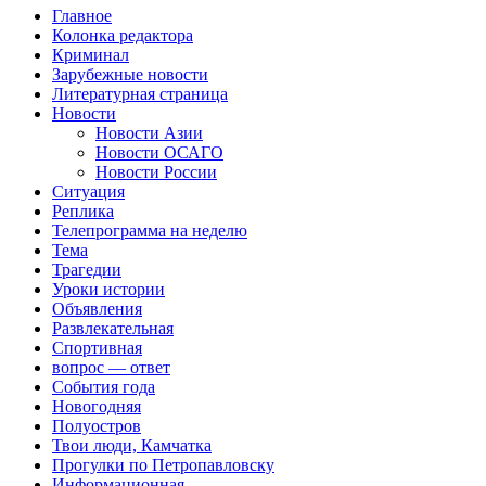
Главное
Колонка редактора
Криминал
Зарубежные новости
Литературная страница
Новости
Новости Азии
Новости ОСАГО
Новости России
Ситуация
Реплика
Телепрограмма на неделю
Тема
Трагедии
Уроки истории
Объявления
Развлекательная
Спортивная
вопрос — ответ
События года
Новогодняя
Полуостров
Твои люди, Камчатка
Прогулки по Петропавловску
Информационная