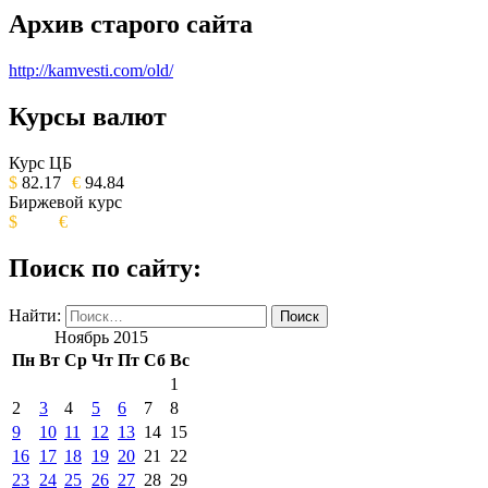
Архив старого сайта
http://kamvesti.com/old/
Курсы валют
ОБЩЕСТВЕННО-ПОЛИТИЧЕСКОЕ
ИЗДАНИЕ КАМЧАТСКОГО КРАЯ.
Курс ЦБ
$
82.17
€
94.84
Биржевой курс
$
€
Поиск по сайту:
Найти:
Ноябрь 2015
Пн
Вт
Ср
Чт
Пт
Сб
Вс
1
2
3
4
5
6
7
8
9
10
11
12
13
14
15
16
17
18
19
20
21
22
23
24
25
26
27
28
29