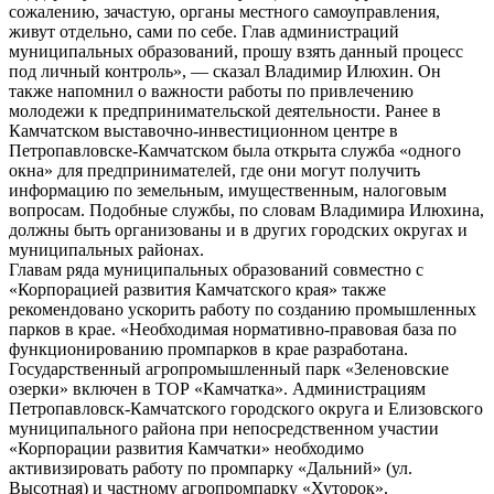
сожалению, зачастую, органы местного самоуправления,
живут отдельно, сами по себе. Глав администраций
муниципальных образований, прошу взять данный процесс
под личный контроль», — сказал Владимир Илюхин. Он
также напомнил о важности работы по привлечению
молодежи к предпринимательской деятельности. Ранее в
Камчатском выставочно-инвестиционном центре в
Петропавловске-Камчатском была открыта служба «одного
окна» для предпринимателей, где они могут получить
информацию по земельным, имущественным, налоговым
вопросам. Подобные службы, по словам Владимира Илюхина,
должны быть организованы и в других городских округах и
муниципальных районах.
Главам ряда муниципальных образований совместно с
«Корпорацией развития Камчатского края» также
рекомендовано ускорить работу по созданию промышленных
парков в крае. «Необходимая нормативно-правовая база по
функционированию промпарков в крае разработана.
Государственный агропромышленный парк «Зеленовские
озерки» включен в ТОР «Камчатка». Администрациям
Петропавловск-Камчатского городского округа и Елизовского
муниципального района при непосредственном участии
«Корпорации развития Камчатки» необходимо
активизировать работу по промпарку «Дальний» (ул.
Высотная) и частному агропромпарку «Хуторок».