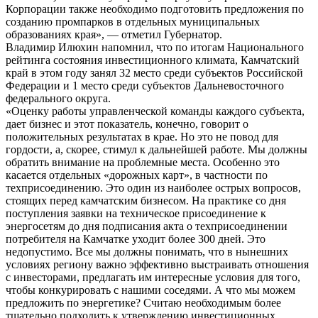
Корпорации также необходимо подготовить предложения по
созданию промпарков в отдельных муниципальных
образованиях края», — отметил Губернатор.
Владимир Илюхин напомнил, что по итогам Национального
рейтинга состояния инвестиционного климата, Камчатский
край в этом году занял 32 место среди субъектов Российской
Федерации и 1 место среди субъектов Дальневосточного
федерального округа.
«Оценку работы управленческой команды каждого субъекта,
дает бизнес и этот показатель, конечно, говорит о
положительных результатах в крае. Но это не повод для
гордости, а, скорее, стимул к дальнейшей работе. Мы должны
обратить внимание на проблемные места. Особенно это
касается отдельных «дорожных карт», в частности по
техприсоединению. Это один из наиболее острых вопросов,
стоящих перед камчатским бизнесом. На практике со дня
поступления заявки на техническое присоединение к
энергосетям до дня подписания акта о техприсоединении
потребителя на Камчатке уходит более 300 дней. Это
недопустимо. Все мы должны понимать, что в нынешних
условиях региону важно эффективно выстраивать отношения
с инвесторами, предлагать им интересные условия для того,
чтобы конкурировать с нашими соседями. А что мы можем
предложить по энергетике? Считаю необходимым более
тщательно подходить к утверждению инвестиционных