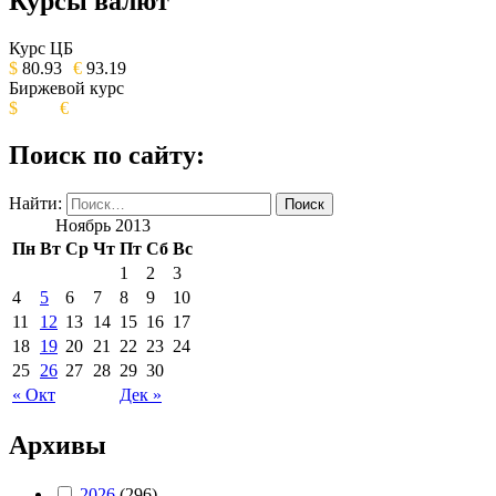
Курсы валют
ОБЩЕСТВЕННО-ПОЛИТИЧЕСКОЕ
ИЗДАНИЕ КАМЧАТСКОГО КРАЯ.
Курс ЦБ
$
80.93
€
93.19
Биржевой курс
$
€
Поиск по сайту:
Найти:
Ноябрь 2013
Пн
Вт
Ср
Чт
Пт
Сб
Вс
1
2
3
4
5
6
7
8
9
10
11
12
13
14
15
16
17
18
19
20
21
22
23
24
25
26
27
28
29
30
« Окт
Дек »
Архивы
2026
(296)