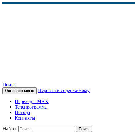
Поиск
Перейти к содержимому
Основное меню
КАМЧАТСКОЕ
Переход в MAX
ИНФОРМАЦИОННОЕ
Телепрограмма
Погода
АГЕНТСТВО (КИА
Контакты
«ВЕСТИ»)
Найти: