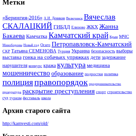
Метки
Вячеслав
«Берингия-2016»
А.И. Деникин
Вилючинск
СКАЛАЦКИЙ
Жанна
ГИБДД
ЖКХ
Елизово
Камчатский край
Бакаева
Камчатка
МЧС
Крым
Петропавловск-Камчатский
Осаго
Минобороны
Новый год
Украина
Татьяна СЕМЕНОВА
выборы
безопасность
СКР
Турция
гонка на собачьих упряжках
дети
выставка
задержание
культура
медицина
нарушителя
кража
конкурс
мошенничество
образование
подростки
политика
правопорядок
полиция
предпринимательство
раскрытие преступления
спорт
строительство
прокуратура
суд
туризм
фестиваль
школа
Архив старого сайта
http://kamvesti.com/old/