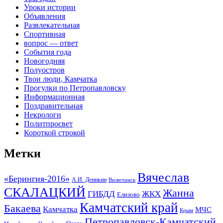
Уроки истории
Объявления
Развлекательная
Спортивная
вопрос — ответ
События года
Новогодняя
Полуостров
Твои люди, Камчатка
Прогулки по Петропавловску
Информационная
Поздравительная
Некрологи
Политпросвет
Короткой строкой
Метки
Вячеслав
«Берингия-2016»
А.И. Деникин
Вилючинск
СКАЛАЦКИЙ
Жанна
ГИБДД
ЖКХ
Елизово
Камчатский край
Бакаева
Камчатка
МЧС
Крым
Петропавловск-Камчатский