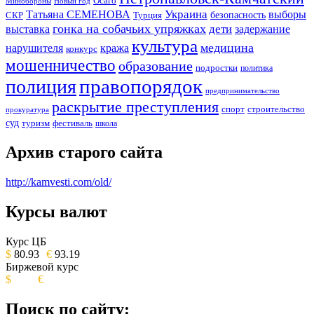
Осаго
Минобороны
Новый год
Украина
Татьяна СЕМЕНОВА
выборы
безопасность
СКР
Турция
гонка на собачьих упряжках
дети
выставка
задержание
культура
медицина
нарушителя
кража
конкурс
мошенничество
образование
подростки
политика
правопорядок
полиция
предпринимательство
раскрытие преступления
спорт
строительство
прокуратура
суд
туризм
фестиваль
школа
Архив старого сайта
http://kamvesti.com/old/
Курсы валют
ОБЩЕСТВЕННО-ПОЛИТИЧЕСКОЕ
ИЗДАНИЕ КАМЧАТСКОГО КРАЯ.
Курс ЦБ
$
80.93
€
93.19
Биржевой курс
$
€
Поиск по сайту: