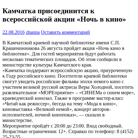
Камчатка присоединится к
всероссийской акции «Ночь в кино»
22.08.2016
zhanna
Оставить комментарий
В Камчатской краевой научной библиотеке имени С.П.
Крашенинникова 26 августа пройдет акция «Ночь кино в
библиотеке». Для гостей мероприятия будут работать
несколько тематических площадок. Об этом сообщили в
министерстве культуры Камчатского края.
«Камчатка поддержит всероссийскую акцию, приуроченную
к Году российского кино. Посетители краевой библиотеки
смогут увидеть российские фильмы эпохи немого кино с
участием великой русской актрисы Веры Холодной, посетить
развлекательное «МОРЕприятие» – «СИНЕМа о синем море»,
краеведческий кинозал. Также в программе мастер-класс
«Читай как режиссер», беседа на тему «Мода в кино»,
киновыставка «Великий немой», концерт авторов-
исполнителей, ночной кинопоказ», — сказали в
министерстве.
Мероприятие пройдёт с 20:00 до 23:00. Вход свободный.
Возрастные ограничения: 12+. Справки по телефону: 8 (4152)
25-23-55.