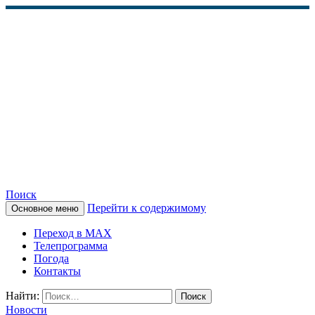
Поиск
Перейти к содержимому
Основное меню
КАМЧАТСКОЕ
Переход в MAX
ИНФОРМАЦИОННОЕ
Телепрограмма
Погода
АГЕНТСТВО (КИА
Контакты
«ВЕСТИ»)
Найти:
Новости