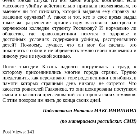
очень тонкая штука. Но вот какой вопрос возникает: если
массового убийцу действительно признали невменяемым, то
вменяем ли тот психиатр, который выдавал ему справку на
владение оружием? А также и тот, кто в свое время выдал
такое же разрешение организатору массового расстрела в
керченском колледже студенту Рослякову? И нормально ли
общество, где правозащитники пекутся о здоровье и
достойных условиях содержания убийцы, расстрелявшего
детей? По-моему, лучшее, что он мог бы сделать, это
покончить с собой и не обременять землю своей никчемной и
никому уже не нужной жизнью.
После трагедии Казань надолго погрузилась в траур, к
которому присоединились многие города страны. Трудно
представить, как переживают горе родственники погибших, в
памяти которых страшный день никогда не сотрется. Что
касается родителей Галявиева, то они шокированы поступком
сына и опасаются преследований со стороны своих земляков.
С этим позором им жить до конца своих дней.
Подготовила Наталья МАКСИМИШИНА
(по материалам российских СМИ)
Post Views:
141