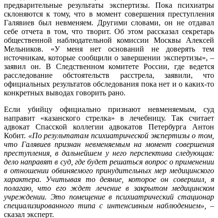
предварительные результаты экспертизы. Пока психиатры
склоняются к тому, что в момент совершения преступления
Галявиев был невменяем. Другими словами, он не отдавал
себе отчета в том, что творит. Об этом рассказал секретарь
общественной наблюдательной комиссии Москвы Алексей
Мельников. «У меня нет оснований не доверять тем
источникам, которые сообщили о завершении экспертизы», –
заявил он. В Следственном комитете России, где ведется
расследование обстоятельств расстрела, заявили, что
официальных результатов обследования пока нет и о каких-то
конкретных выводах говорить рано.
Если убийцу официально признают невменяемым, суд
направит «казанского стрелка» в лечебницу. Так считает
адвокат Спасской коллегии адвокатов Петербурга Антон
Кобит.
«По результатам психиатрической экспертизы о том,
что Галявиев признан невменяемым на момент совершения
преступления, в дальнейшем у него перспектива следующая:
дело направят в суд, где будет решаться вопрос о применении
в отношении обвиняемого принудительных мер медицинского
характера. Учитывая то деяние, которое он совершил, я
полагаю, что его ждет лечение в закрытом медицинском
учреждении. Это помещение в психиатрический стационар
специализированного типа с интенсивным наблюдением», –
сказал эксперт.