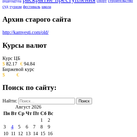
спорт
строительство
прокуратура
суд
туризм
фестиваль
школа
Архив старого сайта
http://kamvesti.com/old/
Курсы валют
ОБЩЕСТВЕННО-ПОЛИТИЧЕСКОЕ
ИЗДАНИЕ КАМЧАТСКОГО КРАЯ.
Курс ЦБ
$
82.17
€
94.84
Биржевой курс
$
€
Поиск по сайту:
Найти:
Август 2026
Пн
Вт
Ср
Чт
Пт
Сб
Вс
1
2
3
4
5
6
7
8
9
10
11
12
13
14
15
16