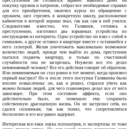
преступления он готовился заранее: накопил денег на
покупку оружия и патронов, собрал все необходимые справки
для его приобретения, окончил курсы по обращению с
оружием, шел стрелять в конкретную школу, расположение
кабинетов в которой хорошо знал, так как сам в ней учился.
Следователям известно, что Галявиев, готовясь к
преступлению, изготовил два взрывных устройства по
инструкциям из интернета. Одно устройство он взял с собой в
гимназию, а другое оставил в квартире вместе с оставшейся у
него селитрой. Желая уничтожить максимально возможное
количество людей, прежде чем выйти из дома, преступник
пытался поджечь квартиру, и только по счастливой
случайности она не загорелась. Неужели все это делал
невменяемый человек? Все его действия говорят об обратном.
Или невменяемым он стал ровно в тот момент, когда произвел
первый выстрел? Но и после этого поступки Галявиева были
вполне осмысленны: он, как и решил, старался убить как
можно больше людей, для чего планомерно делал все от него
зависящее. При этом состояние аффекта, если оно
действительно было, не помешало ему сохранить
собственную драгоценную жизнь. Он не застрелил себя, но
сдался силовикам, так как понял, что сопротивляться
бесполезно и его все равно задержат.
Интересная все-таки наука психиатрия, и экспертизы ее тоже