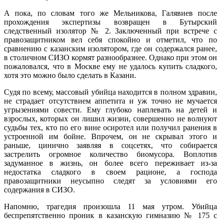
А пока, по словам того же Мельникова, Галявиев после
прохождения экспертизы возвращен в Бутырский
следственный изолятор № 2. Заключенный при встрече с
правозащитником вел себя спокойно и отметил, что по
сравнению с казанским изолятором, где он содержался ранее,
в столичном СИЗО кормят разнообразнее. Однако при этом он
пожаловался, что в Москве ему не удалось купить сладкого,
хотя это можно было сделать в Казани.
Судя по всему, массовый убийца находится в полном здравии,
не страдает отсутствием аппетита и уж точно не мучается
угрызениями совести. Ему глубоко наплевать на детей и
взрослых, которых он лишил жизни, совершенно не волнуют
судьбы тех, кто по его вине осиротел или получил ранения в
устроенной им бойне. Впрочем, он не скрывал этого и
раньше, цинично заявляя в соцсетях, что собирается
застрелить огромное количество биомусора. Воплотив
задуманное в жизнь, он более всего переживает из-за
недостатка сладкого в своем рационе, а господа
правозащитники неусыпно следят за условиями его
содержания в СИЗО.
Напомню, трагедия произошла 11 мая утром. Убийца
беспрепятственно проник в казанскую гимназию № 175 с