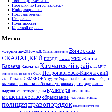
Твои люди, Камчатка
Прогулки по Петропавловску
Информационная
Поздравительная
Некрологи
Политпросвет
Короткой строкой
Метки
Вячеслав
«Берингия-2016»
А.И. Деникин
Вилючинск
СКАЛАЦКИЙ
Жанна
ГИБДД
ЖКХ
Елизово
Камчатский край
Бакаева
Камчатка
МЧС
Крым
Петропавловск-Камчатский
Осаго
Минобороны
Новый год
Украина
Татьяна СЕМЕНОВА
выборы
безопасность
СКР
Турция
гонка на собачьих упряжках
дети
выставка
задержание
культура
медицина
нарушителя
кража
конкурс
мошенничество
образование
подростки
политика
правопорядок
полиция
предпринимательство
раскрытие преступления