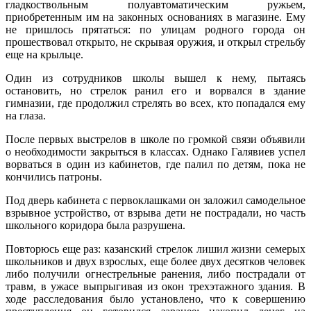
гладкоствольным полуавтоматическим ружьем,
приобретенным им на законных основаниях в магазине. Ему
не пришлось прятаться: по улицам родного города он
прошествовал открыто, не скрывая оружия, и открыл стрельбу
еще на крыльце.
Один из сотрудников школы вышел к нему, пытаясь
остановить, но стрелок ранил его и ворвался в здание
гимназии, где продолжил стрелять во всех, кто попадался ему
на глаза.
После первых выстрелов в школе по громкой связи объявили
о необходимости закрыться в классах. Однако Галявиев успел
ворваться в один из кабинетов, где палил по детям, пока не
кончились патроны.
Под дверь кабинета с первоклашками он заложил самодельное
взрывное устройство, от взрыва дети не пострадали, но часть
школьного коридора была разрушена.
Повторюсь еще раз: казанский стрелок лишил жизни семерых
школьников и двух взрослых, еще более двух десятков человек
либо получили огнестрельные ранения, либо пострадали от
травм, в ужасе выпрыгивая из окон трехэтажного здания. В
ходе расследования было установлено, что к совершению