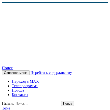
Поиск
Перейти к содержимому
Основное меню
КАМЧАТСКОЕ
Переход в MAX
ИНФОРМАЦИОННОЕ
Телепрограмма
Погода
АГЕНТСТВО (КИА
Контакты
«ВЕСТИ»)
Найти:
Тема