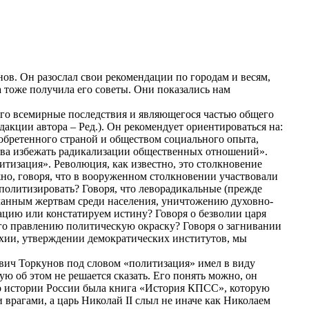
в. Он разослал свои рекомендации по городам и весям,
 тоже получила его советы. Они показались нам
его всемирные последствия и являющегося частью общего
акции автора – Ред.). Он рекомендует ориентироваться на:
обретенного страной и обществом социального опыта,
ства избежать радикализации общественных отношений».
итизация». Революция, как известно, это столкновение
но, говоря, что в вооруженном столкновении участвовали
 политизировать? Говоря, что леворадикальные (прежде
ыханным жертвам среди населения, уничтожению духовно-
ацию или констатируем истину? Говоря о безволии царя
его правлению политическую окраску? Говоря о загнивании
архии, утверждении демократических институтов, мы
вич Торкунов под словом «политизация» имел в виду
ю об этом не решается сказать. Его понять можно, он
 по истории России была книга «История КПСС», которую
врагами, а царь Николай II слыл не иначе как Николаем