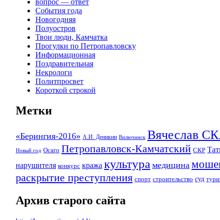
вопрос — ответ
События года
Новогодняя
Полуостров
Твои люди, Камчатка
Прогулки по Петропавловску
Информационная
Поздравительная
Некрологи
Политпросвет
Короткой строкой
Метки
Вячеслав 
«Берингия-2016»
А.И. Деникин
Вилючинск
Петропавловск-Камчатский
Та
Осаго
СКР
Новый год
культура
моше
медицина
нарушителя
кража
конкурс
раскрытие преступления
суд
спорт
строительство
тури
Архив старого сайта