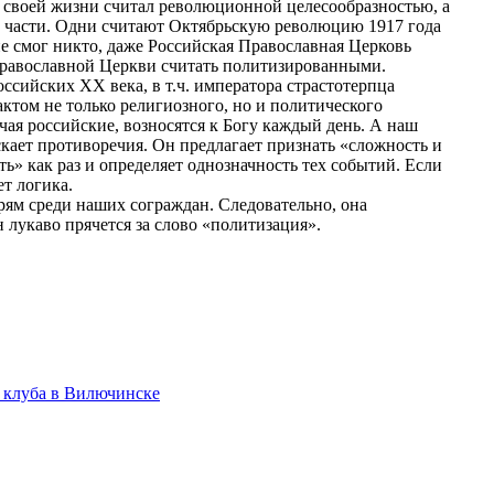
ы своей жизни считал революционной целесообразностью, а
ые части. Одни считают Октябрьскую революцию 1917 года
е смог никто, даже Российская Православная Церковь
Православной Церкви считать политизированными.
сийских ХХ века, в т.ч. императора страстотерпца
актом не только религиозного, но и политического
ая российские, возносятся к Богу каждый день. А наш
кает противоречия. Он предлагает признать «сложность и
ь» как раз и определяет однозначность тех событий. Если
т логика.
рям среди наших сограждан. Следовательно, она
 лукаво прячется за слово «политизация».
о клуба в Вилючинске