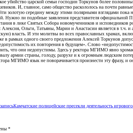
ское убийство царской семьи господин Торкунов более половин
ьшевиков. И, главное, само общество раскололось на почти равн
йти золотую середину между этими полярными взглядами пока н
кой. Нужно ли подобные заявления представителя официальной 
тания в лике Святых Собора новомученников и исповедников рос
Алексия, Ольги, Татьяны, Марии и Анастасии является в т.ч. и 
ю) власть. И эти молитвы во всех православных храмах, включ
е в рамках одного своего предложения Алексей Торкунов допус
едопустимость их повторения в будущем». Слово «недопустимост
орить, что они недопустимы. Здесь у ректора МГИМО явно хромае
звалу армии страны, голоду, разрухе и к огромным людским поте
ктора МГИМО язык не поворачивается произнести эту фразу, и он
запись
Камчатские полицейские пресекли деятельность игровог
чены
*