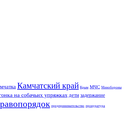
Камчатский край
мчатка
МЧС
Крым
Минобороны
гонка на собачьих упряжках
дети
задержание
равопорядок
предпринимательство
прокуратура