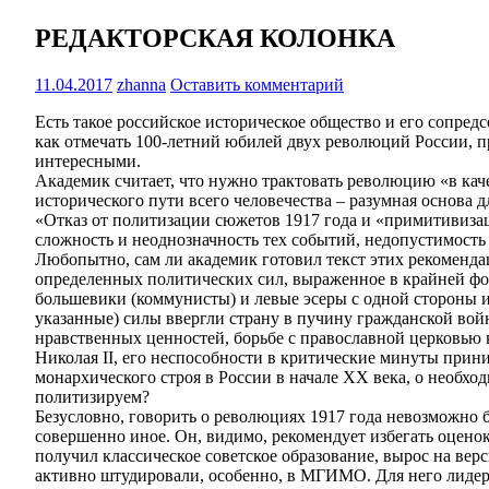
РЕДАКТОРСКАЯ КОЛОНКА
11.04.2017
zhanna
Оставить комментарий
Есть такое российское историческое общество и его сопр
как отмечать 100-летний юбилей двух революций России, п
интересными.
Академик считает, что нужно трактовать революцию «в ка
исторического пути всего человечества – разумная основа 
«Отказ от политизации сюжетов 1917 года и «примитивиза
сложность и неоднозначность тех событий, недопустимость
Любопытно, сам ли академик готовил текст этих рекомендац
определенных политических сил, выраженное в крайней фор
большевики (коммунисты) и левые эсеры с одной стороны и
указанные) силы ввергли страну в пучину гражданской во
нравственных ценностей, борьбе с православной церковью 
Николая II, его неспособности в критические минуты прин
монархического строя в России в начале ХХ века, о необх
политизируем?
Безусловно, говорить о революциях 1917 года невозможно
совершенно иное. Он, видимо, рекомендует избегать оценок
получил классическое советское образование, вырос на ве
активно штудировали, особенно, в МГИМО. Для него лидеры