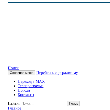
Поиск
Перейти к содержимому
Основное меню
КАМЧАТСКОЕ ИНФОРМАЦ
Переход в MAX
Телепрограмма
Погода
Контакты
Найти:
Главное