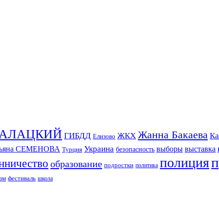
СКАЛАЦКИЙ
Жанна Бакаева
ГИБДД
ЖКХ
Ка
Елизово
Украина
тьяна СЕМЕНОВА
выборы
выставка
безопасность
Турция
п
полиция
нничество
образование
подростки
политика
зм
фестиваль
школа