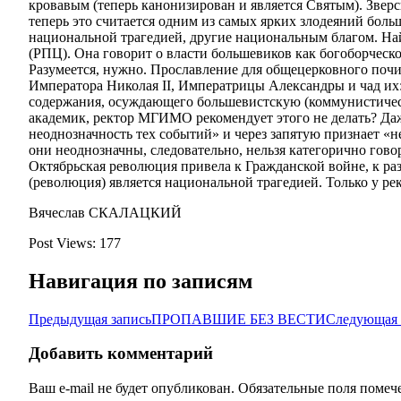
кровавым (теперь канонизирован и является Святым). Звер
теперь это считается одним из самых ярких злодеяний бол
национальной трагедией, другие национальным благом. На
(РПЦ). Она говорит о власти большевиков как богоборчес
Разумеется, нужно. Прославление для общецерковного почи
Императора Николая II, Императрицы Александры и чад их: 
содержания, осуждающего большевистскую (коммунистическу
академик, ректор МГИМО рекомендует этого не делать? Даж
неоднозначность тех событий» и через запятую признает «н
они неоднозначны, следовательно, нельзя категорично гов
Октябрьская революция привела к Гражданской войне, к ра
(революция) является национальной трагедией. Только у ре
Вячеслав СКАЛАЦКИЙ
Post Views:
177
Навигация по записям
Предыдущая запись
ПРОПАВШИЕ БЕЗ ВЕСТИ
Следующая 
Добавить комментарий
Ваш e-mail не будет опубликован.
Обязательные поля поме