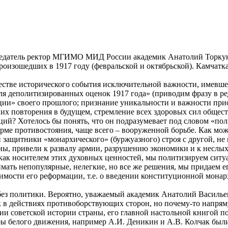
едседатель ректор МГИМО МИД России академик Анатолий Торкуно
роизошедших в 1917 году (февральской и октябрьской). Камчатка
честве исторического события исключительной важности, имевш
для деполитизированных оценок 1917 года» (приводим фразу в ред
ции» своего прошлого; признание уникальности и важности при
 их повторения в будущем, стремление всех здоровых сил обще
ий? Хотелось бы понять, что он подразумевает под словом «пол
ме противостояния, чаще всего – вооруженной борьбе. Как мож
 защитники «монархического» (буржуазного) строя с другой, не
йны, привели к развалу армии, разрушению экономики и к несл
как носителем этих духовных ценностей, мы политизируем ситу
имать непопулярные, нелегкие, но все же решения, мы придаем 
одимости его реформации, т.е. о введении конституционной мон
 без политики. Вероятно, уважаемый академик Анатолий Василье
 в действиях противоборствующих сторон, но почему-то напряму
рсии советской истории страны, его главной настольной книгой
 белого движения, например А.И. Деникин и А.В. Колчак были 