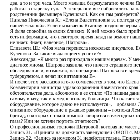
два, а то и три часа. Моего малыша безрезультатно лечила 
работал за тарелку супа. А теперь они все набросились на
родственник фельдшера Кулешовой. Как он там разберется?
Наталья Николаевна Х.: «Елена Валентиновна за полгода с
нашей «скорой». Если вызываешь Яганову поздно вечером ил
Я была спокойна за своих близких. К ней можно было прийти
есть информация, что некоторое время назад на ремонт на
не знает. Знает, наверное, Шатрова».
Елизавета Ш.: «Моя мама перенесла несколько инсультов. Е
Кулешова. За какие выдающиеся успехи?»
Александра: «Я много раз приходила к нашим врачам. У ме
диагноз: миома. Шатрова заявила, что ничего страшного нет
обследование и, возможно, на операцию. Шатрова все время 
туберкулезом, а лечат их витамином В».
И после этих рассказов кто-то сомневается в том, что Еле
Комментарии министра здравоохранения Камчатского края Т
обстоятельства дела, абсолютно в ее стиле: «По нашим дан
самому врачу, так и к медперсоналу больницы. Что касаетс
оборудование, которое давно не используется», – добавила
списанное оборудование и ржавые раковины – госпожа Лем
бригад, о которых с такой помпой говорится в ежегодных 
глаза? Или не хотели портить отчетность?
О профессионализме госпожи Шатровой, которая не умеет д
Запись 31. «Принята на должность заведующей ОВОП с. Ма
Запись 32. «Запись за номером 31 недействительна. Принят