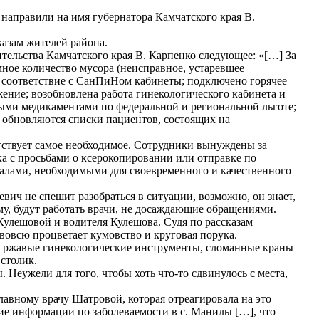
направили на имя губернатора Камчатского края В.
казам жителей района.
ительства Камчатского края В. Карпенко следующее: «[…] За
ное количество мусора (неисправное, устаревшее
 в соответствие с СанПиНом кабинеты; подключено горячее
ние; возобновлена работа гинекологического кабинета и
ыми медикаментами по федеральной и региональной льготе;
 обновляются списки пациентов, состоящих на
тствует самое необходимое. Сотрудники вынуждены за
ка с просьбами о ксерокопировании или отправке по
алами, необходимыми для своевременного и качественного
вич не спешит разобраться в ситуации, возможно, он знает,
му, будут работать врачи, не досаждающие обращениями.
Кулешовой и водителя Кулешова. Судя по рассказам
вовсю процветает кумовство и круговая порука.
ь, ржавые гинекологические инструменты, сломанные краны
 столик.
 Неужели для того, чтобы хоть что-то сдвинулось с места,
авному врачу Шатровой, которая отреагировала на это
ние информации по заболеваемости в с. Манилы […], что