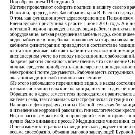
Под обращением 118 подписей.
Жители продолжают собирать подписи в защиту своего врач
Илюхина, председателя Заксобрания края В. Раенко и депута
О том, как функционирует здравоохранение в Пенжинском ра
Елена Бурова приступила к работе 1 июня 2016 года. А в н
истекший период проведена следующая работа: приняты в ш
оборудование, ветхая разрушенная мебель и др.), скопивше
водоснабжение в пищеблоке; подключены стиральная машин
кабинета физиотерапии; приводится в соответствие медиц
в штатном режиме работают кабинеты неотложной помощи, 
диспансерном учете по поводу инфекционных заболеваний
За время работы сложилось впечатление, что оснащение О
личные средства приобретать канцелярские принадлежности
электронной почте документов. Рабочие места сотруднико
оказания медицинской помощи населению».
(Из этого небольшого перечня ясно видно, в каком состоян
в каком состоянии сельские больницы, но у него другой пр
Обращение в адрес заместителя председателя правительств
жителей села, там сложилась катастрофическая ситуация с
На видео и фотографиях, снятых Еленой, сельская больниц
и изъеденные коррозией раковины, гинекологическое кресло
Но, по рассказам жителей, в прошедший четверг привезли л
нужно было внимание прессы? Медицинские чиновники, ско
О невозможности работать с медицинской документацией и
весьма своеобразно, объявив выговор заведующей Буровой (