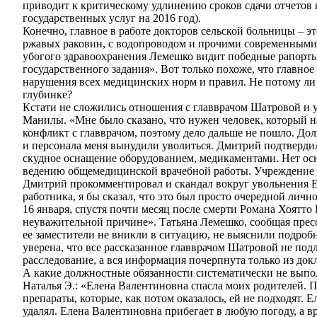
приводит к критическому удлинению сроков сдачи отчетов 
государственных услуг на 2016 год).
Конечно, главное в работе докторов сельской больницы – 
ржавых раковин, с водопроводом и прочими современными 
убогого здравоохранения Лемешко видит победные рапорты
государственного задания». Вот только похоже, что главно
нарушения всех медицинских норм и правил. Не потому ли
глубинке?
Кстати не сложились отношения с главврачом Шатровой и 
Манилы. «Мне было сказано, что нужен человек, который н
конфликт с главврачом, поэтому дело дальше не пошло. Долг
и персонала меня вынудили уволиться. Дмитрий подтвердил
скудное оснащение оборудованием, медикаментами. Нет ос
ведению общемедицинской врачебной работы. Учреждение б
Дмитрий прокомментировал и скандал вокруг увольнения Ел
работника, я бы сказал, что это был просто очередной лич
16 января, спустя почти месяц после смерти Романа Хоятт
неуважительной причине». Татьяна Лемешко, сообщая прессе
ее заместители не вникли в ситуацию, не выяснили подроб
уверена, что все рассказанное главврачом Шатровой не по
расследование, а вся информация почерпнута только из док
А какие должностные обязанности систематически не выпо
Наталья Э.: «Елена Валентиновна спасла моих родителей. П
препараты, которые, как потом оказалось, ей не подходят.
удалял. Елена Валентиновна прибегает в любую погоду, а в