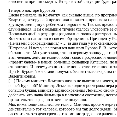
выяснения причин смерти. Теперь в этой ситуации будет ра
Теперь о докторе Буровой
Елена приехала на Камчатку, как сказано выше, по програм
Квартира, которую ей предоставили власти, произвела на н
хрупкую женщину с ребенком-подростком. Так как предост
случившееся. Нам с большим трудом удалось уговорить ее
Несколько дней в редакции раздавались звонки расстроенны
Вот что они написали в совсем обращении к Президенту Р
(Печатаем с сокращениями.) «… за два года у нас сменило
Шатровой. И вот у нас появился наш врач Бурова Е. В., ко
обязанности. Мы уже знали, что по первому звонку доктор 
этот человек действительно любит свою профессию и людей
«правит балом» в нашей больнице фельдшер Кулешова, по в
отношения. И почему-то никто не понес ответственности за
При Е. Буровой мы стали получать бесплатные лекарства 
Валентиновны.
[…] Почему министр Лемешко лично не выяснила ничего, ни
нашей Буровой? Министр Лемешко одним росчерком пера реши
большой буквы, министр здравоохранения Лемешко своим р
добавить, что наша больница в плачевном состоянии, неско
правительство края, но ответа не получили.
Мы, нижеподписавшиеся жители с. Манилы, просим вернуть 
действительно тот человек, которого мы так долго ждали.
рассмотреть это дело срочно, т. к. министр здравоохранени