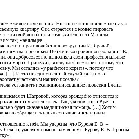
нятием «жилое помещение». Но это не остановило маленькую
съемную квартиру. Она старается не комментировать
цию с лихвой дополнили сами жители села Манилы.
авим так) манильцев.
пасности и противодействию коррупции И. Яровой.
ия к ним главного врача Пенжинской районной больницы Е.
ости, она добросовестно выполняла свои профессиональные
усный мороз. Прибежит, выслушает, осмотрит, потому что
вну. Мы остались «у разбитого корыта», потому что
а. […]. И это не единственный случай халатного
работает участковым нашего поселка?
начала устраивать несанкционированные проверки Елены
чившемся от Шатровой, которая враждебно относится к
роживают семьсот человек. Так, уволив этого Врача с
нально будет оказана медицинская помощь. […] Хотим
днократно обращались в вышестоящие инстанции и
отношению к ней. Мы уверены, что Бурова Е. В. –
м Севера, умоляем помочь нам вернуть Бурову Е. В. Просим
тку».