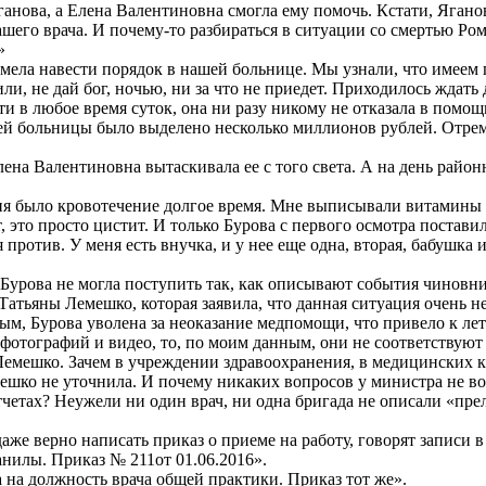
Яганова, а Елена Валентиновна смогла ему помочь. Кстати, Яганов
 нашего врача. И почему-то разбираться в ситуации со смертью 
»
умела навести порядок в нашей больнице. Мы узнали, что имеем 
и, не дай бог, ночью, ни за что не приедет. Приходилось ждать 
 в любое время суток, она ни разу никому не отказала в помощи.
шей больницы было выделено несколько миллионов рублей. Отрем
лена Валентиновна вытаскивала ее с того света. А на день рай
ня было кровотечение долгое время. Мне выписывали витамины 
, это просто цистит. И только Бурова с первого осмотра постави
против. У меня есть внучка, и у нее еще одна, вторая, бабушка и
на Бурова не могла поступить так, как описывают события чинов
атьяны Лемешко, которая заявила, что данная ситуация очень н
ным, Бурова уволена за неоказание медпомощи, что привело к лет
я фотографий и видео, то, по моим данным, они не соответствую
 Лемешко. Зачем в учреждении здравоохранения, в медицинских к
ешко не уточнила. И почему никаких вопросов у министра не в
отчетах? Неужели ни один врач, ни одна бригада не описали «п
аже верно написать приказ о приеме на работу, говорят записи 
нилы. Приказ № 211от 01.06.2016».
а на должность врача общей практики. Приказ тот же».