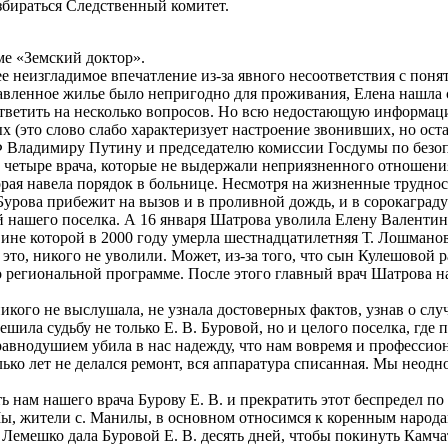
збираться Следственный комитет.
ме «Земский доктор».
ее неизгладимое впечатление из-за явного несоответствия с по
авленное жилье было непригодно для проживания, Елена нашла 
 ответить на несколько вопросов. Но всю недостающую информа
х (это слово слабо характеризует настроение звонивших, но ост
Ф Владимиру Путину и председателю комиссии Госдумы по безо
сь четыре врача, которые не выдержали неприязненного отношен
торая навела порядок в больнице. Несмотря на жизненные трудн
Бурова прибежит на вызов и в проливной дождь, и в сорокаград
 нашего поселка. А 16 января Шатрова уволила Елену Валентино
ине которой в 2000 году умерла шестнадцатилетняя Т. Лошманов
 это, никого не уволили. Может, из-за того, что сын Кулешовой 
по региональной программе. После этого главный врач Шатрова 
кого не выслушала, не узнала достоверных фактов, узнав о слу
ла судьбу не только Е. В. Буровой, но и целого поселка, где п
авнодушием убила в нас надежду, что нам вовремя и профессио
лько лет не делался ремонт, вся аппаратура списанная. Мы нео
нам нашего врача Бурову Е. В. и прекратить этот беспредел по 
 Мы, жители с. Манилы, в основном относимся к коренным народа
я Лемешко дала Буровой Е. В. десять дней, чтобы покинуть Камча