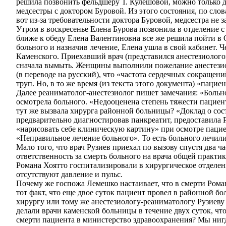
решила позвонить фельдшеру Т. Кулешовой, можно только д
медсестры с доктором Буровой. Из этого состояния, по сло
вот из-за требовательности доктора Буровой, медсестра не з
Утром в воскресенье Елена Бурова позвонила в отделение с
ближе к обеду Елена Валентиновна все же решила пойти в 
больного и назначив лечение, Елена ушла в свой кабинет. Ч
Каменского. Приехавший врач (представился анестезиологом
сначала вымыть. Женщины выполнили пожелание анестезиоло
(в переводе на русский), что «частота сердечных сокращени
труп. Но, в то же время (из текста этого документа) «пацие
Далее реаниматолог-анестезиолог пишет замечания: «Больно
осмотрела больного. «Недооценена степень тяжести пациент
тут же вызвала хирурга районной больницы? «Доклад о сост
предварительно диагностировав панкреатит, предоставила Р
«нарисовать себе клиническую картину» при осмотре паци
«Неправильное лечение больного». То есть больного лечили
Мало того, что врач Рузиев приехал по вызову спустя два ч
ответственность за смерть больного на врача общей практи
Романа Хоятто госпитализировали в хирургическое отделен
отсутствуют давление и пульс.
Почему же госпожа Лемешко настаивает, что в смерти Рома
тот факт, что еще двое суток пациент провел в районной б
хирургу или тому же анестезиологу-реаниматологу Рузиеву
делали врачи каменской больницы в течение двух суток, чт
смерти пациента в министерство здравоохранения? Мы ниг