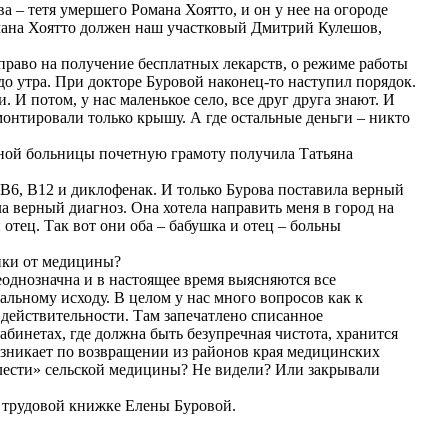
а – тетя умершего Романа Хоятто, и он у нее на огороде
Романа Хоятто должен наш участковый Дмитрий Кулешов,
право на получение бесплатных лекарств, о режиме работы
до утра. При докторе Буровой наконец-то наступил порядок.
 И потом, у нас маленькое село, все друг друга знают. И
онтировали только крышу. А где остальные деньги – никто
онной больницы почетную грамоту получила Татьяна
B6, B12 и диклофенак. И только Бурова поставила верный
ла верный диагноз. Она хотела направить меня в город на
 отец. Так вот они оба – бабушка и отец – больны
ники от медицины?
еоднозначна и в настоящее время выясняются все
альному исходу. В целом у нас много вопросов как к
т действительности. Там запечатлено списанное
абинетах, где должна быть безупречная чистота, хранится
озникает по возвращении из районов края медицинских
релести» сельской медицины? Не видели? Или закрывали
в трудовой книжке Елены Буровой.