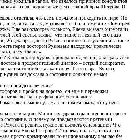
чески уходила в запой, что являлось причиной конфликтов
, однажды ее выводила даже сама главный врач Шатрова. И
шова ответила, что все в порядке и приходить не надо. Но
, передвигался сам, жаловался на боли в животе. Осмотрев
хуже. Еще раз осмотрев больного, Елена вызвала хирурга из
лей этой сцены, заявил, что пациент грязный, его надо
, 26 декабря, доктор Рузиев напишет в служебной записке
 То есть перед доктором Рузиевым находился практически
 находился в запое».
»? Когда доктор Бурова пришла в отделение, она сразу же и
, поставив предварительный диагноз – острый панкреатит,
ывается клиническая картина». То есть врач Бурова,
 Рузиев без доклада о состоянии больного не мог
 на второй день лечения?
ветофоров и пробок на дорогах, он еще и переложил
 и тут же вызвал профильного специалиста.
Роман шел в машину сам, и не похоже было, что у него
звала санавиацию. Министру здравоохранения не интересен
го состояние. И почему не предъявляются претензии
ие Романа и решить, нужно ли вызвать санавиацию? Что
о околотка Елена Шатрова? И почему она не доложила о
омана просто кремировали по национальному обычаю без