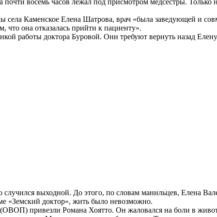
а почти восемь часов лежал под присмотром медсестры. Только 
 села Каменское Елена Шатрова, врач «была заведующей и сов
, что она отказалась прийти к пациенту».
нкой работы доктора Буровой. Они требуют вернуть назад Елен
то случился выходной. До этого, по словам манильцев, Елена Вал
ме «Земский доктор», жить было невозможно.
и (ОВОП) привезли Романа Хоятто. Он жаловался на боли в живо