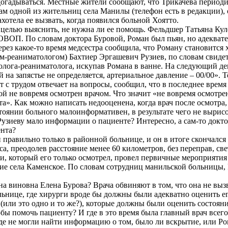
огадываться. Местные жители сообщают, что Трикачева периоди
вам одной из жительниц села Манилы (телефон есть в редакции)
ахотела ее вызвать, когда появился больной Хоятто.
 целью выяснить, не нужна ли ее помощь. Фельдшер Татьяна Куле
ОВОП. По словам доктора Буровой, Роман был пьян, но адекватен
ерез какое-то время медсестра сообщила, что Роману становится 
-реаниматологом) Бахтиер Эргашевич Рузиев, по словам свидете
га-реаниматолога, искупав Романа в ванне. На следующий день
й на запястье не определяется, артериальное давление – 00/00».
нт с трудом отвечает на вопросы, сообщил, что в последнее время
й не вовремя осмотрен врачом. Что значит «не вовремя осмотрен
а». Как можно написать недооценена, когда врач после осмотра
оянии больного малоинформативен, в результате чего не вырисов
узиеву мало информации о пациенте? Интересно, а сам-то доктор
ента?
 правильно только в районной больнице, и он в итоге скончался
аса, преодолев расстояние менее 60 километров, без переправ, с
ки, который его только осмотрел, провел первичные мероприятия
ие села Каменское. По словам сотрудниц манильской больницы, 
на виновна Елена Бурова? Врача обвиняют в том, что она не вы
ольнице, где хирурги вроде бы должны были адекватно оценить е
 (или это одно и то же?), которые должны были оценить состоян
обы помочь пациенту? И где в это время была главный врач всег
де не могли найти информацию о том, было ли вскрытие, или Р