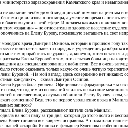
в министерство здравоохранения Камчатского края и невыполне
это не оказание необходимой медицинской помощи пациентам и н
благами цивилизованного мира, а умение вовремя написать оче
 о благополучии в этой сфере. И незачем каким-то приезжим в
е в этом «задании» – не относительно здоровое население отдал
 ополчились на Елену Бурову, посмевшую вытащить на свет неп
у молодого врача Дмитрия Осипова, который в прошлом году т
а месте попытается навести порядок в учреждении, разобраться
о мне там проработать не удалось, я, конечно, хотел остаться 
 рассказы Елены Буровой о том, что сельская больница находит
нащения для специализированных кабинетов. Все в очень запущ
ыло готово оказывать только какую-то очень легкую терапевт
ены Буровой. «На мой взгляд, здесь совершенно нет никаких о
ностный конфликт», – сказал Дмитрий Осипов.
о Елена Бурова была уволена. Официальная формулировка «за с
 о том, что одним из оснований явилось неоказание медицинско
ностей происшествия, а огульно обвинили Елену Бурову в том, ч
длежит сомнению? Ведь это не первое увольнение врача в Манил
ладных записок?
лняла Елена Бурова, рассказывают жители села Манилы.
одняла на ноги папу за три дня, который до этого долго и бесп
 Елена Валентиновна все вовремя исправила. А стоматолог наш в
рач нашей «скорой» Яганова и фельдшер Кулешова особенно никог