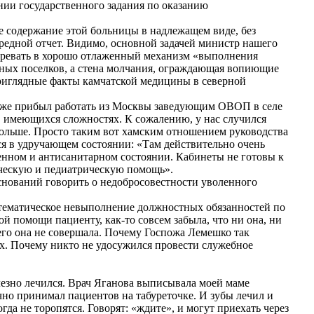
нии государственного задания по оказанию
е содержание этой больницы в надлежащем виде, без
редной отчет. Видимо, основной задачей министр нашего
стревать в хорошо отлаженный механизм «выполнения
енных поселков, а стена молчания, ограждающая вопиющие
риглядные факты камчатской медицины в северной
акже прибыл работать из Москвы заведующим ОВОП в селе
 в имеющихся сложностях. К сожалению, у нас случился
и дольше. Просто таким вот хамским отношением руководства
ся в удручающем состоянии: «Там действительно очень
енном и антисанитарном состоянии. Кабинеты не готовы к
ическую и педиатрическую помощь».
снований говорить о недобросовестности уволенного
истематическое невыполнение должностных обязанностей по
й помощи пациенту, как-то совсем забыла, что ни она, ни
его она не совершала. Почему Госпожа Лемешко так
ах. Почему никто не удосужился провести служебное
олезно лечился. Врач Яганова выписывала моей маме
ечно принимал пациентов на табуреточке. И зубы лечил и
да не торопятся. Говорят: «ждите», и могут приехать через