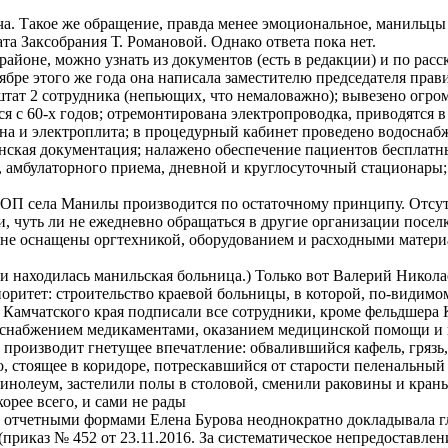
а. Такое же обращение, правда менее эмоциональное, манильцы 
та Заксобрания Т. Романовой. Однако ответа пока нет.
йоне, можно узнать из документов (есть в редакции) и по расс
оябре этого же года она написала заместителю председателя прав
тат 2 сотрудника (непьющих, что немаловажно); вывезено огром
еся с 60-х годов; отремонтирована электропроводка, приводятся
а и электроплита; в процедурный кабинет проведено водоснабже
инская документация; налажено обеспечение пациентов бесплатн
амбулаторного приема, дневной и круглосуточный стационары;
.
ВОП села Манилы производится по остаточному принципу. Отсу
, чуть ли не ежедневно обращаться в другие организации посел
в не оснащены оргтехникой, оборудованием и расходными матери
ии находилась манильская больница.) Только вот Валерий Николае
иоритет: строительство краевой больницы, в которой, по-видимо
а Камчатского края подписали все сотрудники, кроме фельдшера 
о снабжением медикаментами, оказанием медицинской помощи и 
а производит гнетущее впечатление: обвалившийся кафель, гряз
, стоящее в коридоре, потрескавшийся от старости пеленальный
инолеум, застелили полы в столовой, сменили раковины и краны.
рее всего, и сами не рады
 отчетными формами Елена Бурова неоднократно докладывала гл
приказ № 452 от 23.11.2016. За систематическое непредоставле