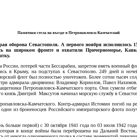
Памятная стела на въезде в Петропавловск-Камчатский
торая оборона Севастополя. А первого ноября исполнилось 
ь на широком фронте и охватили Причерноморье, Кавка
атку.
ем России, потерей части Бессарабии, запретом иметь военный ф
ись в Крыму, на подступах к Севастополю. 249 дней и ночей
морский флот был полностью уничтожен. Более сотни тысяч солд
и три адмирала–дворянина: Владимир Корнилов, Павел Нахимов
защитники Петропавловск-Камчатского порта. Они сумели отбит
ого князь Дмитрий Максутов начинал морскую службу в Севасто
ропавловска-Камчатского. Контр-адмирал Истомин погиб на ре
 один из броненосцев Российского императорского флота полу
нь больше первой) с 30 октября 1941 года по 03 июля 1942 года
, которая в конце войны была переброшена на Дальний Восток,
ось от некогда одноименного полка в составе знаменитой дивизии