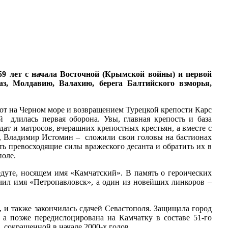
159 лет с начала Восточной (Крымской войны) и первой
з, Молдавию, Валахию, берега Балтийского взморья,
лот на Черном море и возвращением Турецкой крепости Карс
 длилась первая оборона. Увы, главная крепость и база
ат и матросов, вчерашних крепостных крестьян, а вместе с
, Владимир Истомин – сложили свои головы на бастионах
ь превосходящие силы вражеского десанта и обратить их в
поле.
дуте, носящем имя «Камчатский». В память о героических
чил имя «Петропавловск», а один из новейших линкоров –
, и также закончилась сдачей Севастополя. Защищала город
 а позже передислоцирована на Камчатку в составе 51-го
, сокращенной в начале 2000-х годов.