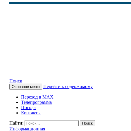
Поиск
Перейти к содержимому
Основное меню
КАМЧАТСКОЕ ИНФОРМАЦ
Переход в MAX
Телепрограмма
Погода
Контакты
Найти:
Информационная