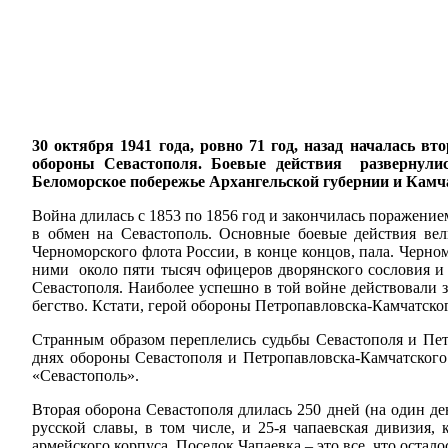
30 октября 1941 года, ровно 71 год, назад началась в
обороны Севастополя. Боевые действия развернулис
Беломорское побережье Архангельской губернии и Камч
Война длилась с 1853 по 1856 год и закончилась поражени
в обмен на Севастополь. Основные боевые действия вел
Черноморского флота России, в конце концов, пала. Черно
ними около пяти тысяч офицеров дворянского сословия 
Севастополя. Наиболее успешно в той войне действовали 
бегство. Кстати, герой обороны Петропавловска-Камчатск
Странным образом переплелись судьбы Севастополя и Пет
днях обороны Севастополя и Петропавловска-Камчатского
«Севастополь».
Вторая оборона Севастополя длилась 250 дней (на один де
русской славы, в том числе, и 25-я чапаевская дивизия
армейского корпуса. Поселок Чапаевка – это все, что остал