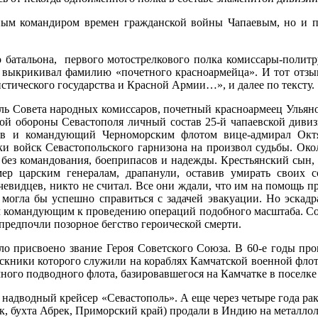
арным командиром времен гражданской войны Чапаевым, но 
го батальона, первого мотострелкового полка комиссары-полит
 выкрикивал фамилию «почетного красноармейца». И тот отзы
стического государства и Красной Армии…», и далее по тексту.
ь Совета народных комиссаров, почетный красноармеец Ульяно
рой обороны Севастополя личный состав 25-й чапаевской дивиз
в и командующий Черноморским флотом вице-адмирал Окт
и войск Севастопольского гарнизона на произвол судьбы. Около
 без командования, боеприпасов и надежды. Крестьянский сын
ер царским генералам, драпанули, оставив умирать своих с
евидцев, никто не считал. Все они ждали, что им на помощь п
огла бы успешно справиться с задачей эвакуации. Но эскадра
 командующим к проведению операций подобного масштаба. Сов
предпочли позорное бегство героической смерти.
о присвоено звание Героя Советского Союза. В 60-е годы пр
кники которого служили на кораблях Камчатской военной флоти
ного подводного флота, базировавшегося на Камчатке в поселк
ю надводный крейсер «Севастополь». А еще через четыре года р
к, бухта Абрек, Приморский край) продали в Индию на металло