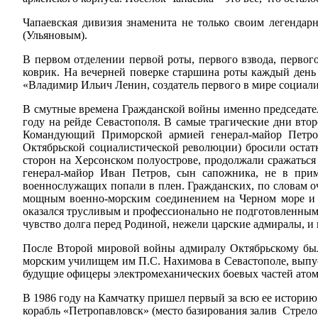
Чапаевская дивизия знаменита не только своим легенд
(Ульяновым).
В первом отделении первой роты, первого взвода, перво
коврик. На вечерней поверке старшина роты каждый день
«Владимир Ильич Ленин, создатель первого в мире социали
В смутные времена Гражданской войны именно председател
году на рейде Севастополя. В самые трагические дни вто
Командующий Приморской армией генерал-майор Петро
Октябрьской социалистической революции) бросили остатк
сторон на Херсонском полуострове, продолжали сражаться
генерал-майор Иван Петров, сын сапожника, не в прим
военнослужащих попали в плен. Гражданских, по словам оч
мощным военно-морским соединением на Черном море и м
оказался трусливым и профессионально не подготовленным
чувство долга перед Родиной, нежели царские адмиралы, и 
После Второй мировой войны адмиралу Октябрьскому был
морским училищем им П.С. Нахимова в Севастополе, выпус
будущие офицеры электромеханических боевых частей атом
В 1986 году на Камчатку пришел первый за всю ее истори
корабль «Петропавловск» (место базирования залив Стрело