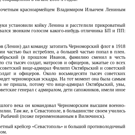
и почетным красноармейцем Владимиром Ильичем Лениным
руки установили койку Ленина и расстелили прикроватный
вался звонким голосом какого-нибудь отличника БП и ПП:
в (Ленин) дал команду затопить Черноморский флот в 1918
ии частью был истреблен, а большей частью попал в плен.
ябрьский (в прошлом Иванов, фамилию сменил в честь
 ста тысяч солдат, матросов и офицеров, зажатые со всех
, советский вице-адмирал Филипп Октябрьский и советский
олдат и офицеров. Около восьмидесяти тысяч советских
ридет черноморская эскадра. На тот момент она была самым
 не пришла, потому что вице-адмирал Октябрьский, увы,
етские генерал с адмиралом, дети сапожников, имели иное
ошлого века он командовал Черноморским высшим военно-
лии. Там же, в Севастополе, в большинстве своем учились
е Рыбачий (позже переименованным в Вилючинск).
акетный крейсер «Севастополь» и большой противолодочный
лом.