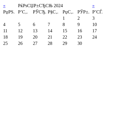
«
РќРѕСЏР±СЂСЊ 2024
»
РџРЅ.
Р’С‚.
РЎСЂ.
Р§С‚.
РџС‚.
РЎР±.
Р’СЃ.
1
2
3
4
5
6
7
8
9
10
11
12
13
14
15
16
17
18
19
20
21
22
23
24
25
26
27
28
29
30