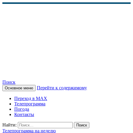
Поиск
Перейти к содержимому
Основное меню
КАМЧАТСКОЕ
Переход в MAX
ИНФОРМАЦИОННОЕ
Телепрограмма
Погода
АГЕНТСТВО (КИА
Контакты
«ВЕСТИ»)
Найти:
Телепрограмма на неделю