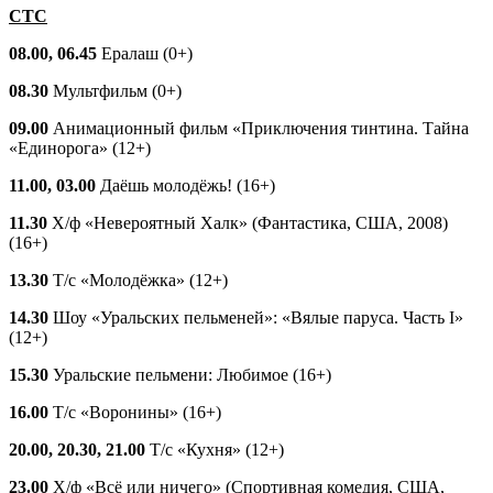
СТС
08.00, 06.45
Ералаш (0+)
08.30
Мультфильм (0+)
09.00
Анимационный фильм «Приключения тинтина. Тайна
«Единорога» (12+)
11.00, 03.00
Даёшь молодёжь! (16+)
11.30
Х/ф «Невероятный Халк» (Фантастика, США, 2008)
(16+)
13.30
Т/с «Молодёжка» (12+)
14.30
Шоу «Уральских пельменей»: «Вялые паруса. Часть I»
(12+)
15.30
Уральские пельмени: Любимое (16+)
16.00
Т/с «Воронины» (16+)
20.00, 20.30, 21.00
Т/с «Кухня» (12+)
23.00
Х/ф «Всё или ничего» (Спортивная комедия, США,