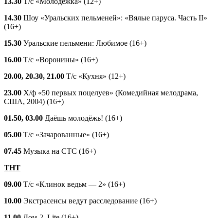
13.30
Т/с «Молодёжка» (12+)
14.30
Шоу «Уральских пельменей»: «Вялые паруса. Часть II»
(16+)
15.30
Уральские пельмени: Любимое (16+)
16.00
Т/с «Воронины» (16+)
20.00, 20.30, 21.00
Т/с «Кухня» (12+)
23.00
Х/ф «50 первых поцелуев» (Комедийная мелодрама,
США, 2004) (16+)
01.50, 03.00
Даёшь молодёжь! (16+)
05.00
Т/с «Зачарованные» (16+)
07.45
Музыка на СТС (16+)
ТНТ
09.00
Т/с «Клинок ведьм — 2» (16+)
10.00
Экстрасенсы ведут расследование (16+)
11.00
Дом-2. Lite (16+)