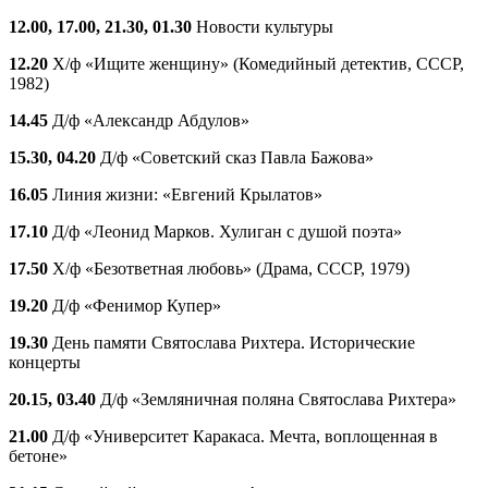
12.00, 17.00, 21.30, 01.30
Новости культуры
12.20
Х/ф «Ищите женщину» (Комедийный детектив, СССР,
1982)
14.45
Д/ф «Александр Абдулов»
15.30, 04.20
Д/ф «Советский сказ Павла Бажова»
16.05
Линия жизни: «Евгений Крылатов»
17.10
Д/ф «Леонид Марков. Хулиган с душой поэта»
17.50
Х/ф «Безответная любовь» (Драма, СССР, 1979)
19.20
Д/ф «Фенимор Купер»
19.30
День памяти Святослава Рихтера. Исторические
концерты
20.15, 03.40
Д/ф «Земляничная поляна Святослава Рихтера»
21.00
Д/ф «Университет Каракаса. Мечта, воплощенная в
бетоне»