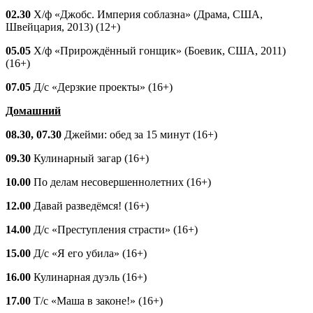
02.30
Х/ф «Джобс. Империя соблазна» (Драма, США,
Швейцария, 2013) (12+)
05.05
Х/ф «Прирождённый гонщик» (Боевик, США, 2011)
(16+)
07.05
Д/с «Дерзкие проекты» (16+)
Домашний
08.30, 07.30
Джейми: обед за 15 минут (16+)
09.30
Кулинарный загар (16+)
10.00
По делам несовершеннолетних (16+)
12.00
Давай разведёмся! (16+)
14.00
Д/с «Преступления страсти» (16+)
15.00
Д/с «Я его убила» (16+)
16.00
Кулинарная дуэль (16+)
17.00
Т/с «Маша в законе!» (16+)