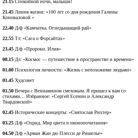
21.15
Спокойной ночи, малыши!
21.45
Линия жизни: «100 лет со дня рождения Галины
Коноваловой »
22.40
Д/ф «Камчатка. Огнедышащий рай»
22.55
Т/с «Сага о Форсайтах»
23.45
Д/ф «Пророки. Илия»
00.15
Д/с «Космос — путешествие в пространстве и времени»
01.00
Психология личности: «Жизнь с непохожими людьми»
01.45
Худсовет
01.50
Вечера с Вениамином смеховым. Я пришел к вам со
стихами… Избранное: «Сергей Есенин и Александр
Твардовский»
02.45
Исторические концерты: «Святослав Рихтер»
03.25
Д/ф «Охрид. Мир цвета и иконопочитания»
04.50
Д/ф «Арман Жан дю Плесси де Ришелье»