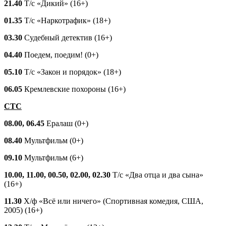
21.40
Т/с «Дикий» (16+)
01.35
Т/с «Наркотрафик» (18+)
03.30
Судебный детектив (16+)
04.40
Поедем, поедим! (0+)
05.10
Т/с «Закон и порядок» (18+)
06.05
Кремлевские похороны (16+)
СТС
08.00, 06.45
Ералаш (0+)
08.40
Мультфильм (0+)
09.10
Мультфильм (6+)
10.00, 11.00, 00.50, 02.00, 02.30
Т/с «Два отца и два сына»
(16+)
11.30
Х/ф «Всё или ничего» (Спортивная комедия, США,
2005) (16+)