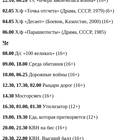
22.10, 00.20
Т/с «Вчера закончилась война» (16+)
02.05
Х/ф «Точка отсчета» (Драма, СССР, 1979) (6+)
04.05
Х/ф «Десант» (Боевик, Казахстан, 2000) (16+)
06.00
Х/ф «Парашютисты» (Драма, СССР, 1985)
Че
08.00
Д/с «100 великих» (16+)
09.00, 18.00
Средa обитания (16+)
10.00, 06.25
Дорожные войны (16+)
12.30, 17.30, 02.00
Рыцари дорог (16+)
14.30
Мосгорсмех (16+)
16.30, 01.00, 01.30
Утилизатор (12+)
19.00, 19.30
Еда, которая притворяется (12+)
20.00, 21.30
КВН на бис (16+)
20.30, 22.00
КВН. Высший балл (16+)