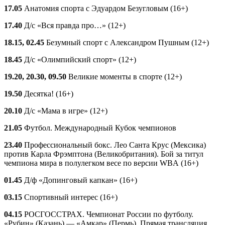
17.05
Анатомия спорта с Эдуардом Безугловым (16+)
17.40
Д/с «Вся правда про…» (12+)
18.15, 02.45
Безумный спорт с Александром Пушным (12+)
18.45
Д/с «Олимпийский спорт» (12+)
19.20, 20.30, 09.50
Великие моменты в спорте (12+)
19.50
Десятка! (16+)
20.10
Д/с «Мама в игре» (12+)
21.05
Футбол. Международный Кубок чемпионов
23.40
Профессиональный бокс. Лео Санта Крус (Мексика)
против Карла Фрэмптона (Великобритания). Бой за титул
чемпиона мира в полулегком весе по версии WBА (16+)
01.45
Д/ф «Допинговый капкан» (16+)
03.15
Спортивный интерес (16+)
04.15
РОСГОССТРАХ. Чемпионат России по футболу.
«Рубин» (Казань) — «Амкар» (Пермь). Прямая трансляция