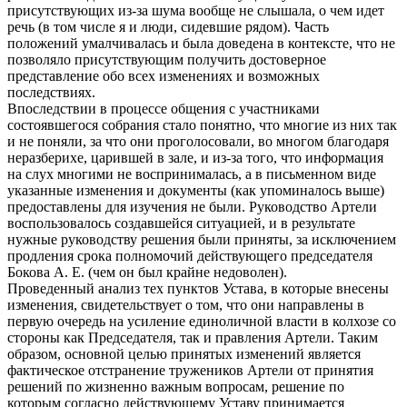
присутствующих из-за шума вообще не слышала, о чем идет
речь (в том числе я и люди, сидевшие рядом). Часть
положений умалчивалась и была доведена в контексте, что не
позволяло присутствующим получить достоверное
представление обо всех изменениях и возможных
последствиях.
Впоследствии в процессе общения с участниками
состоявшегося собрания стало понятно, что многие из них так
и не поняли, за что они проголосовали, во многом благодаря
неразберихе, царившей в зале, и из-за того, что информация
на слух многими не воспринималась, а в письменном виде
указанные изменения и документы (как упоминалось выше)
предоставлены для изучения не были. Руководство Артели
воспользовалось создавшейся ситуацией, и в результате
нужные руководству решения были приняты, за исключением
продления срока полномочий действующего председателя
Бокова А. Е. (чем он был крайне недоволен).
Проведенный анализ тех пунктов Устава, в которые внесены
изменения, свидетельствует о том, что они направлены в
первую очередь на усиление единоличной власти в колхозе со
стороны как Председателя, так и правления Артели. Таким
образом, основной целью принятых изменений является
фактическое отстранение тружеников Артели от принятия
решений по жизненно важным вопросам, решение по
которым согласно действующему Уставу принимается