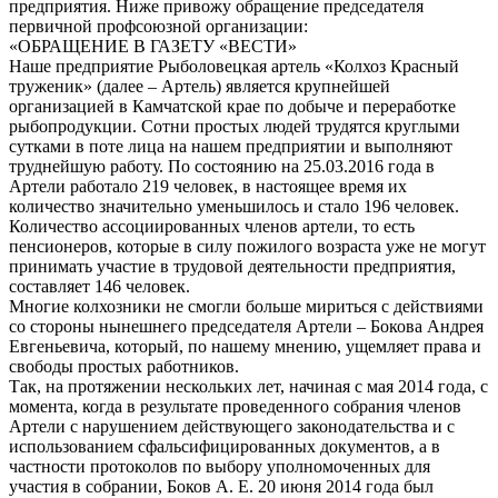
предприятия. Ниже привожу обращение председателя
первичной профсоюзной организации:
«ОБРАЩЕНИЕ В ГАЗЕТУ «ВЕСТИ»
Наше предприятие Рыболовецкая артель «Колхоз Красный
труженик» (далее – Артель) является крупнейшей
организацией в Камчатской крае по добыче и переработке
рыбопродукции. Сотни простых людей трудятся круглыми
сутками в поте лица на нашем предприятии и выполняют
труднейшую работу. По состоянию на 25.03.2016 года в
Артели работало 219 человек, в настоящее время их
количество значительно уменьшилось и стало 196 человек.
Количество ассоциированных членов артели, то есть
пенсионеров, которые в силу пожилого возраста уже не могут
принимать участие в трудовой деятельности предприятия,
составляет 146 человек.
Многие колхозники не смогли больше мириться с действиями
со стороны нынешнего председателя Артели – Бокова Андрея
Евгеньевича, который, по нашему мнению, ущемляет права и
свободы простых работников.
Так, на протяжении нескольких лет, начиная с мая 2014 года, с
момента, когда в результате проведенного собрания членов
Артели с нарушением действующего законодательства и с
использованием сфальсифицированных документов, а в
частности протоколов по выбору уполномоченных для
участия в собрании, Боков А. Е. 20 июня 2014 года был