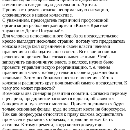
изменения в ежедневную деятельность Артели.
Прошу вас предать огласке ненормальную ситуацию,
сложившуюся в нашем коллективе.
С уважением, председатель первичной профсоюзной
организации рыболовецкой артели «Колхоз Красный
труженик» Денис Потужный».
Для человека непосвященного борьба за председательское
кресло выглядит несколько странно, потому что председатель
колхоза всегда был ограничен в своей власти членами
правления и наблюдательного совета. Все свои основные
решения он должен был согласовывать с ними. Чтобы
заполучить единоличную власть в колхозе, нужно было
провести управленческую реорганизацию, т. е. члены
правления и члены наблюдательного совета должны быть
«своими». Затем необходимо внести изменения в Устав
колхоза и расширить круг полномочий самого председателя. К
чему это может привести?
Возможны два сценария развития событий. Согласно первому
сценарию, предприятие загоняется в долги, объявляется
банкротом и пускается с молотка. Причем оцениваться будут
только основные фонды, куда не входит квота на биоресурсы.
Так как биоресурсы относятся к праву колхоза осуществлять
промысел в указанных объемах, а право не может быть
активом. К тому времени, когда колхоз доведут до
банкротства, его основные фонды, ввиду амортизации, будут