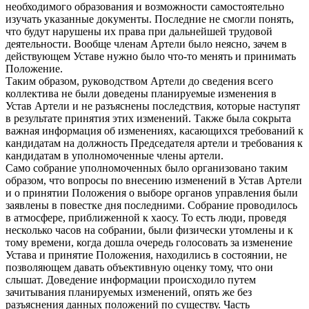
необходимого образования и возможности самостоятельно
изучать указанные документы. Последние не смогли понять,
что будут нарушены их права при дальнейшей трудовой
деятельности. Вообще членам Артели было неясно, зачем в
действующем Уставе нужно было что-то менять и принимать
Положение.
Таким образом, руководством Артели до сведения всего
коллектива не были доведены планируемые изменения в
Устав Артели и не разъяснены последствия, которые наступят
в результате принятия этих изменений. Также была сокрыта
важная информация об изменениях, касающихся требований к
кандидатам на должность Председателя артели и требования к
кандидатам в уполномоченные члены артели.
Само собрание уполномоченных было организовано таким
образом, что вопросы по внесению изменений в Устав Артели
и о принятии Положения о выборе органов управления были
заявлены в повестке дня последними. Собрание проводилось
в атмосфере, приближенной к хаосу. То есть люди, проведя
несколько часов на собрании, были физически утомлены и к
тому времени, когда дошла очередь голосовать за изменение
Устава и принятие Положения, находились в состоянии, не
позволяющем давать объективную оценку тому, что они
слышат. Доведение информации происходило путем
зачитывания планируемых изменений, опять же без
разъяснения данных положений по существу. Часть