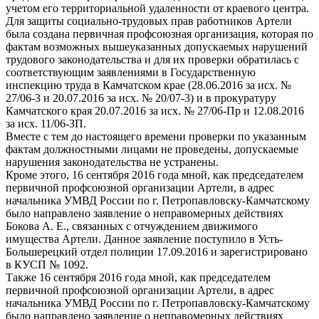
учетом его территориальной удаленности от краевого центра.
Для защиты социально-трудовых прав работников Артели
была создана первичная профсоюзная организация, которая по
фактам возможных вышеуказанных допускаемых нарушений
трудового законодательства и для их проверки обратилась с
соответствующим заявлениями в Государственную
инспекцию труда в Камчатском крае (28.06.2016 за исх. №
27/06-3 и 20.07.2016 за исх. № 20/07-3) и в прокуратуру
Камчатского края 20.07.2016 за исх. № 27/06-Пр и 12.08.2016
за исх. 11/06-ЗП.
Вместе с тем до настоящего времени проверки по указанным
фактам должностными лицами не проведены, допускаемые
нарушения законодательства не устранены.
Кроме этого, 16 сентября 2016 года мной, как председателем
первичной профсоюзной организации Артели, в адрес
начальника УМВД России по г. Петропавловску-Камчатскому
было направлено заявление о неправомерных действиях
Бокова А. Е., связанных с отчуждением движимого
имущества Артели. Данное заявление поступило в Усть-
Большерецкий отдел полиции 17.09.2016 и зарегистрировано
в КУСП № 1092.
Также 16 сентября 2016 года мной, как председателем
первичной профсоюзной организации Артели, в адрес
начальника УМВД России по г. Петропавловску-Камчатскому
было направлено заявление о неправомерных действиях