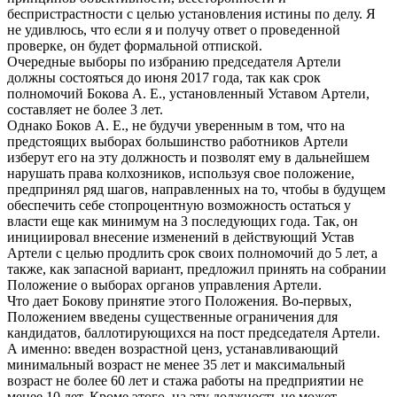
беспристрастности с целью установления истины по делу. Я
не удивлюсь, что если я и получу ответ о проведенной
проверке, он будет формальной отпиской.
Очередные выборы по избранию председателя Артели
должны состояться до июня 2017 года, так как срок
полномочий Бокова А. Е., установленный Уставом Артели,
составляет не более 3 лет.
Однако Боков А. Е., не будучи уверенным в том, что на
предстоящих выборах большинство работников Артели
изберут его на эту должность и позволят ему в дальнейшем
нарушать права колхозников, используя свое положение,
предпринял ряд шагов, направленных на то, чтобы в будущем
обеспечить себе стопроцентную возможность остаться у
власти еще как минимум на 3 последующих года. Так, он
инициировал внесение изменений в действующий Устав
Артели с целью продлить срок своих полномочий до 5 лет, а
также, как запасной вариант, предложил принять на собрании
Положение о выборах органов управления Артели.
Что дает Бокову принятие этого Положения. Во-первых,
Положением введены существенные ограничения для
кандидатов, баллотирующихся на пост председателя Артели.
А именно: введен возрастной ценз, устанавливающий
минимальный возраст не менее 35 лет и максимальный
возраст не более 60 лет и стажа работы на предприятии не
менее 10 лет. Кроме этого, на эту должность не может