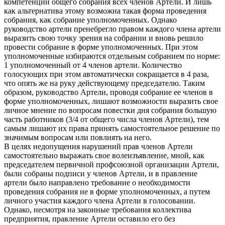
компетенции общего собрания всех членов Артели. И лишь
как альтернатива этому возможна такая форма проведения
собрания, как собрание уполномоченных. Однако
руководство артели пренебрегло правом каждого члена артели
выразить свою точку зрения на собрании и вновь решило
провести собрание в форме уполномоченных. При этом
уполномоченные избираются отдельным собранием по норме:
1 уполномоченный от 4 членов артели. Количество
голосующих при этом автоматически сокращается в 4 раза,
что опять же на руку действующему председателю. Таким
образом, руководство Артели, проводя собрание ее членов в
форме уполномоченных, лишают возможности выразить свое
личное мнение по вопросам повестки дня собрания большую
часть работников (3/4 от общего числа членов Артели), тем
самым лишают их права принять самостоятельное решение по
значимым вопросам или повлиять на него.
В целях недопущения нарушений прав членов Артели
самостоятельно выражать свое волеизъявление, мной, как
председателем первичной профсоюзной организации Артели,
были собраны подписи у членов Артели, и в правление
артели было направлено требование о необходимости
проведения собрания не в форме уполномоченных, а путем
личного участия каждого члена Артели в голосовании.
Однако, несмотря на законные требования коллектива
предприятия, правление Артели оставило его без