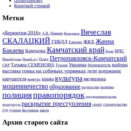
Политпросвет
Короткой строкой
Метки
Вячеслав
«Берингия-2016»
А.И. Деникин
Вилючинск
СКАЛАЦКИЙ
Жанна
ГИБДД
ЖКХ
Елизово
Камчатский край
Бакаева
Камчатка
МЧС
Крым
Петропавловск-Камчатский
Осаго
Минобороны
Новый год
Украина
Татьяна СЕМЕНОВА
выборы
безопасность
СКР
Турция
гонка на собачьих упряжках
дети
выставка
задержание
культура
медицина
нарушителя
кража
конкурс
мошенничество
образование
подростки
политика
правопорядок
полиция
предпринимательство
раскрытие преступления
спорт
строительство
прокуратура
суд
туризм
фестиваль
школа
Архив старого сайта