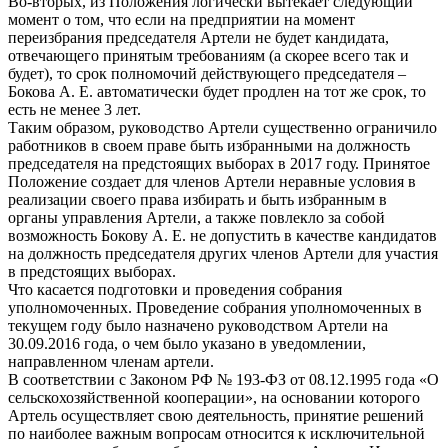
Во-вторых, из Положения логически вытекает следующий
момент о том, что если на предприятии на момент
переизбрания председателя Артели не будет кандидата,
отвечающего принятым требованиям (а скорее всего так и
будет), то срок полномочий действующего председателя –
Бокова А. Е. автоматически будет продлен на тот же срок, то
есть не менее 3 лет.
Таким образом, руководство Артели существенно ограничило
работников в своем праве быть избранными на должность
председателя на предстоящих выборах в 2017 году. Принятое
Положение создает для членов Артели неравные условия в
реализации своего права избирать и быть избранным в
органы управления Артели, а также повлекло за собой
возможность Бокову А. Е. не допустить в качестве кандидатов
на должность председателя других членов Артели для участия
в предстоящих выборах.
Что касается подготовки и проведения собрания
уполномоченных. Проведение собрания уполномоченных в
текущем году было назначено руководством Артели на
30.09.2016 года, о чем было указано в уведомлении,
направленном членам артели.
В соответствии с Законом РФ № 193-ФЗ от 08.12.1995 года «О
сельскохозяйственной кооперации», на основании которого
Артель осуществляет свою деятельность, принятие решений
по наиболее важным вопросам относится к исключительной