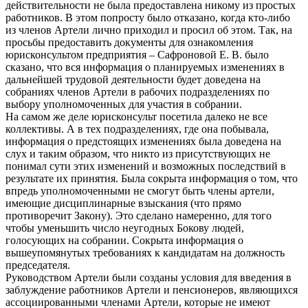
действительности не была предоставлена никому из простых
работников. В этом попросту было отказано, когда кто-либо
из членов Артели лично приходил и просил об этом. Так, на
просьбы предоставить документы для ознакомления
юрисконсультом предприятия – Сафроновой Е. В. было
сказано, что вся информация о планируемых изменениях в
дальнейшей трудовой деятельности будет доведена на
собраниях членов Артели в рабочих подразделениях по
выбору уполномоченных для участия в собрании.
На самом же деле юрисконсульт посетила далеко не все
коллективы. А в тех подразделениях, где она побывала,
информация о предстоящих изменениях была доведена на
слух и таким образом, что никто из присутствующих не
понимал сути этих изменений и возможных последствий в
результате их принятия. Была сокрыта информация о том, что
впредь уполномоченными не смогут быть члены артели,
имеющие дисциплинарные взыскания (что прямо
противоречит Закону). Это сделано намеренно, для того
чтобы уменьшить число неугодных Бокову людей,
голосующих на собрании. Сокрыта информация о
вышеупомянутых требованиях к кандидатам на должность
председателя.
Руководством Артели были созданы условия для введения в
заблуждение работников Артели и пенсионеров, являющихся
ассоциированными членами Артели, которые не имеют