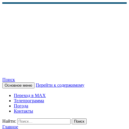
Поиск
Перейти к содержимому
Основное меню
КАМЧАТСКОЕ
Переход в MAX
ИНФОРМАЦИОННОЕ
Телепрограмма
Погода
АГЕНТСТВО (КИА
Контакты
«ВЕСТИ»)
Найти:
Главное