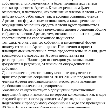
собранием уполномоченных, а будет приниматься теперь
только правлением Артели. К таким решениям будет
относиться, в частности, исключение из членов Артели – как
действующих работников, так и ассоциированных членов
Артели – по формальным основаниям, а также решение по
отчуждению основных средств Артели будет приниматься
Правлением Артели без утверждения данного решения общим
собранием членов Артели, чем, возможно, лишит их права
собственности на свое законное имущество.
Тот факт, что на руки, до собрания, в письменной форме
никому из членов Артели проект Положения и проект
планируемых изменений в Устав предоставлены не были, дает
возможность руководству Артели представить на
регистрацию в Налоговую инспекцию указанные выше
документы в редакции, отличной от обсужденной на
собрании.
До настоящего времени вышеуказанные документы и
принятое решение собрания от 30.09.2016 не предоставлены
членам Артели для ознакомления, несмотря на законные
требования коллектива предприятия.
Указанное свидетельствует о допущении существенных
нарушений прав и законных интересов колхозников как в ходе
текущей деятельности руководства Артели, так и при
подготовке к проводимому собранию и в ходе его проведения
30.09.2016, на котором были приняты существенные