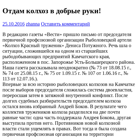
Отдам колхоз в добрые руки!
25.10.2016
zhanna
Оставить комментарий
В редакцию газеты «Вести» пришло письмо от председателя
первичной профсоюзной организации Рыболовецкой артели
«Колхоз Красный труженик» Дениса Потужного. Речь шла о
ситуации, сложившейся на одном из старшейших
рыбодобывающих предприятий Камчатского края,
расположенном в пос. Запорожье Усть-Большерецкого района.
Наша газета рассказывала неоднократно (№ 73 от 18.08.15 г.,
№ 74 от 25.08.15 г., № 75 от 1.09.15 г. № 107 от 1.06.16 г., №
113 от 12.07.16.).
Впервые за всю историю рыболовецких колхозов на Камчатке
после выборов председателя сложилась система двоевластия,
переросшая затем в затяжной внутренний конфликт. После
долгих судебных разбирательств председателем колхоза
остался вновь избранный Андрей Боков. В результате чего
коллектив тружеников колхоза разделился на две почти
равные части: одна часть поддержала Андрея Бокова, другая
выступила против него. Противников новой колхозной
власти стали ущемлять в правах. Вот тогда и была создана
первичная профсоюзная организация на территории