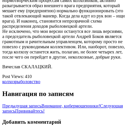
нормотворческим процессам самих колхозников, активно
разыгрывается образ внешнего врага предприятия, который
мешает ему (предприятию) нормально функционировать (это
такой отвлекающий маневр. Когда дела идут из рук вон – ищи
врага). И наконец, становится непрозрачной схема
распределения доходов рыболовецкой артели.
Не исключено, что мои версии останутся все лишь версиями,
а председатель рыболовецкой артели Андрей Боков является
грамотным и рачительным управленцем, которому просто не
повезло с руководимым коллективом. Или, наоборот, повезло,
тогда колхозу останется жить, полагаю, не более четырех лет,
после чего он перейдет в другие, неколхозные, добрые руки.
Вячеслав СКАЛАЦКИЙ.
Post Views:
410
колхоз
рыболовство
Навигация по записям
Предыдущая запись
Внимание, кибермошенники!
Следующая
запись
Прививайтесь!
Добавить комментарий