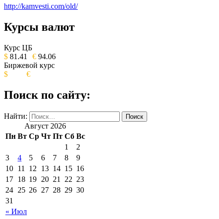
http://kamvesti.com/old/
Курсы валют
ОБЩЕСТВЕННО-ПОЛИТИЧЕСКОЕ
ИЗДАНИЕ КАМЧАТСКОГО КРАЯ.
Курс ЦБ
$
81.41
€
94.06
Биржевой курс
$
€
Поиск по сайту:
Найти:
Август 2026
Пн
Вт
Ср
Чт
Пт
Сб
Вс
1
2
3
4
5
6
7
8
9
10
11
12
13
14
15
16
17
18
19
20
21
22
23
24
25
26
27
28
29
30
31
« Июл