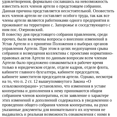
удовлетворения, формально сославшись на невозможность
известить всех членов артели о предстоящем собрании.
Данная причина представляется несостоятельной. Оповестить
всех членов артели не составляет особого труда, так как все
члены артели являются работниками одного предприятия и
проживают на территории с. Запорожье и соседствующего с
ним пос. Озерновский.
В повестку дня предстоящего собрания правлением, среди
прочих, были включены вопросы о внесении изменений в
Устав Артели и о принятии Положения о выборах органов
управления Артели. При этом в целях недопущения срыва
собрания и возмущения коллектива с проектами нормативно-
правовых актов Артели по данным вопросам всем членам
Артели было предложено ознакомиться в рабочее время
только в юридическом отделе, отделе кадров, отделе флота,
кабинете главного бухгалтера, кабинете председателя,
кабинете заместителя председателя артели. Однако, несмотря
на то, что п. 2 ст. 12 вышеупомянутого Закона «О
сельхозкооперации» установлено, что изменения в уставе
кооператива и дополнения к нему принимаются общим
собранием членов кооператива, если заявление о характере
этих изменений и дополнений содержалось в уведомлении о
проведении общего собрания членов кооператива, на руки
указанные документы для внимательного их изучения не
выдавались и реальная возможность ознакомления с ними в