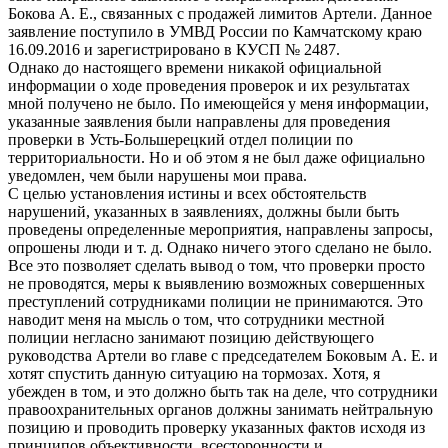
Бокова А. Е., связанных с продажей лимитов Артели. Данное
заявление поступило в УМВД России по Камчатскому краю
16.09.2016 и зарегистрировано в КУСП № 2487.
Однако до настоящего времени никакой официальной
информации о ходе проведения проверок и их результатах
мной получено не было. По имеющейся у меня информации,
указанные заявления были направлены для проведения
проверки в Усть-Большерецкий отдел полиции по
территориальности. Но и об этом я не был даже официально
уведомлен, чем были нарушены мои права.
С целью установления истины и всех обстоятельств
нарушений, указанных в заявлениях, должны были быть
проведены определенные мероприятия, направлены запросы,
опрошены люди и т. д. Однако ничего этого сделано не было.
Все это позволяет сделать вывод о том, что проверки просто
не проводятся, меры к выявлению возможных совершенных
преступлений сотрудниками полиции не принимаются. Это
наводит меня на мысль о том, что сотрудники местной
полиции негласно занимают позицию действующего
руководства Артели во главе с председателем Боковым А. Е. и
хотят спустить данную ситуацию на тормозах. Хотя, я
убежден в том, и это должно быть так на деле, что сотрудники
правоохранительных органов должны занимать нейтральную
позицию и проводить проверку указанных фактов исходя из
принципов объективности, всесторонности и