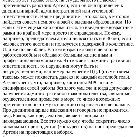
претендовать работник Артели, если он был привлечен к
дисциплинарной, административной или уголовной
ответственности. Наше предприятие – это колхоз, в котором
найдется совсем немного людей с высшим образованием. Но
если с этим еще можно согласиться, то введенные возрастные
рамки по крайней мере просто не справедливы. Почему,
например, председателем артели нельзя стать и в 30 лет, если
человек этого достоин и пользуется поддержкой в коллективе.
Или же после 60 лет. В этом возрасте люди еще вполне
работоспособны и обладают большим жизненным и
профессиональным опытом. Что касается административной
ответственности, то нарушения могут быть и
несущественными, например нарушение ПДД (отсутствием
таковых может похвастать далеко не каждый автолюбитель).
А если учесть, что, например, капитаны МРС в силу
специфики своей работы без злого умысла иногда допускают
нарушения административного законодательства, связанные с
осуществлением промысла в море, то число возможных
претендентов по этому основанию сокращается еще больше.
Про дисциплинарные взыскания и говорить не приходится,
ведь Боков, как председатель, является лицом их
накладывающим. Все это нужно ему, чтобы сократить число
возможных претендентов (конкурентов) на пост председателя
Артели на предстоящих выборах.