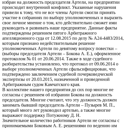
избран на должность председателя Артели, на предприятии
происходит внутренний конфликт. Указанные нарушения
привели к тому, что не все члены Артели смогли принять
участие в собраниях по выбору уполномоченных и выразить
свое личное мнение о том, кто действительно сможет ими
руководить и развивать наше предприятие. Данные факты
подтверждены решением пятого Арбитражного
апелляционного суда от 12.08.2015 по делу № А24-4483/2014,
которым признано недействительным решение
уполномоченных Артели по девятому вопросу повестки –
(выборы председателя Артели – Бокова А. Е.), оформленное
протоколом № 01 от 20.06.2014. Также в ходе судебного
разбирательства установлено, что протокол от 09.06.2014 о
выборе уполномоченных Артели сфальсифицирован, что
подтверждено заключением судебной почерковедческой
экспертизы от 20.03.2015, назначенной и проведенной
Арбитражным судом Камчатского края.
В коллективе нашего предприятия до сих пор многие не
согласны с решением об избрании Бокова на должность
председателя. Многие считают, что эту должность должен
занимать бывший председатель Артели – Пузырев М. П.,
который много лет руководил артелью, а также многие
выражают поддержку Потужному Д. Н.
Значительное количество работников Артели не согласны с
принимаемыми Боковым А. Е. решениями по ведению им