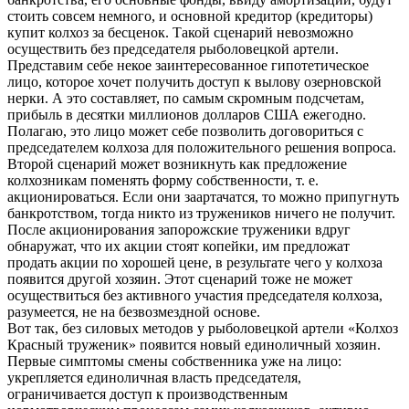
стоить совсем немного, и основной кредитор (кредиторы)
купит колхоз за бесценок. Такой сценарий невозможно
осуществить без председателя рыболовецкой артели.
Представим себе некое заинтересованное гипотетическое
лицо, которое хочет получить доступ к вылову озерновской
нерки. А это составляет, по самым скромным подсчетам,
прибыль в десятки миллионов долларов США ежегодно.
Полагаю, это лицо может себе позволить договориться с
председателем колхоза для положительного решения вопроса.
Второй сценарий может возникнуть как предложение
колхозникам поменять форму собственности, т. е.
акционироваться. Если они заартачатся, то можно припугнуть
банкротством, тогда никто из тружеников ничего не получит.
После акционирования запорожские труженики вдруг
обнаружат, что их акции стоят копейки, им предложат
продать акции по хорошей цене, в результате чего у колхоза
появится другой хозяин. Этот сценарий тоже не может
осуществиться без активного участия председателя колхоза,
разумеется, не на безвозмездной основе.
Вот так, без силовых методов у рыболовецкой артели «Колхоз
Красный труженик» появится новый единоличный хозяин.
Первые симптомы смены собственника уже на лицо:
укрепляется единоличная власть председателя,
ограничивается доступ к производственным